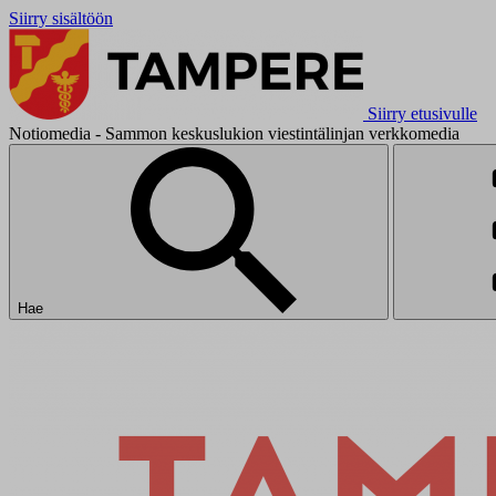
Siirry sisältöön
Siirry etusivulle
Notiomedia - Sammon keskuslukion viestintälinjan verkkomedia
Hae