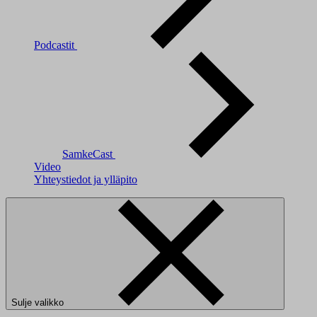
Podcastit
SamkeCast
Video
Yhteystiedot ja ylläpito
Sulje valikko