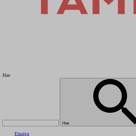
Hae
Hae
Etusivu