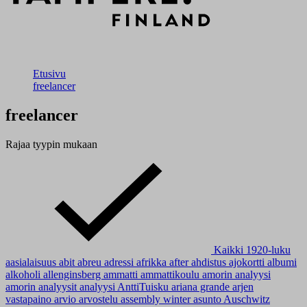
Etusivu
freelancer
freelancer
Rajaa tyypin mukaan
Kaikki
1920-luku
aasialaisuus
abit
abreu
adressi
afrikka
after
ahdistus
ajokortti
albumi
alkoholi
allenginsberg
ammatti
ammattikoulu
amorin analyysi
amorin analyysit
analyysi
AnttiTuisku
ariana grande
arjen
vastapaino
arvio
arvostelu
assembly winter
asunto
Auschwitz