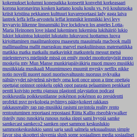
kokemukset
kolumni
konepaikka
konsertit
konvehti
korkeasaari
korona
koronavirus
kosken kartano
koulu
koulu vs. työ
kouluruoka
kriisit
kristiina pekkanen
kulttuuri
kuvareportaasi
lady gaga
laiva
lantrek
leffa
leffa-arvostelu
leffat
lemmikit
lemmikki
levi
levy
levyarvio
liikenne
linnanmäki
live
lockdown
los angeles
Lotta-
Maria Heinonen
love island
lukeminen
lukemista
lukihäiriö
lukio
lukiot
lukuintoa
lukupiiri
lukutaito
lukuvuosi
luottamus
luova
kirjoittaminen
maailmanloppu
maaseutu
maauimala
macbook
malli
mallimaailma
mallit
marraskuu
marvel
maskuliinisuus
matematiikka
matikka
matka
matkailu
matkavinkit
matkustelu
messut
metsä
mielenterveys
mielipide
missä on emily
model
moottoripyörät
mopo
moskeija
mtv
Mun Manse
munkirjapäiväkirja
muoti
museo
musiikki
musiikkiala
musikaali
Muumimuseo
muumit
myrsky
netflix
nikke
notio
novelli
nuoret
nuori
nuorisovaltuusto
nuoruus
nykyaika
nähtävyydet
näytelmä
näyttely
oma koti
once upon a time
opettaja
opettajat
opinnot
opiskelu
opkh
opot
parasta
pelaaminen
penkkarit
pentti koivisto
perttu ojansuu
plagionti
playstation
podcast
poikkeustila
poikkeustilanne
pokémon
pokémon go
presidentti
profekti
psvr
psykologia
pyhimys
pääsykokeet
rakkaus
rakkausreality
rap
rap-musiikki
rasismi
ravintola
reality
rento
rentoutuminen
reportaasi
repostaasi
Riitta Kallio
riseofskywalker
risteily
runo
runokirja
runous
ruoka
räppi
sami hyypiä
samke
samkecast
samkeco2
samken opet
sammon keskuslukio
sammonkeskuslukio
sanni
sarja
sauli salmela
seksuaalisuus
simple
favor
sisu
skootteri
slovenia
slush
some
sosiaalinen media
sosiaaliset