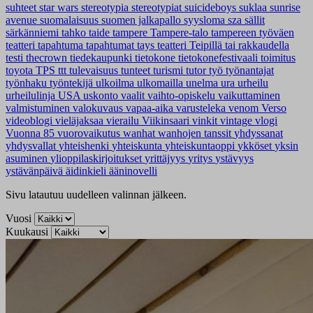
suhteet
star wars
stereotypia
stereotypiat
suicideboys
suklaa
sunrise
avenue
suomalaisuus
suomen jalkapallo
syysloma
sza
sällit
särkänniemi
tahko
taide
tampere
Tampere-talo
tampereen työväen
teatteri
tapahtuma
tapahtumat
tays
teatteri
Teipillä tai rakkaudella
testi
thecrown
tiedekaupunki
tietokone
tietokonefestivaali
toimitus
toyota
TPS
ttt
tulevaisuus
tunteet
turismi
tutor
työ
työnantajat
työnhaku
työntekijä
ulkoilma
ulkomailla
unelma
ura
urheilu
urheilulinja
USA
uskonto
vaalit
vaihto-opiskelu
vaikuttaminen
valmistuminen
valokuvaus
vapaa-aika
varusteleka
venom
Verso
videoblogi
vieläjaksaa
vierailu
Viikinsaari
vinkit
vintage
vlogi
Vuonna 85
vuorovaikutus
wanhat
wanhojen tanssit
yhdyssanat
yhdysvallat
yhteishenki
yhteiskunta
yhteiskuntaoppi
ykköset
yksin
asuminen
ylioppilaskirjoitukset
yrittäjyys
yritys
ystävyys
ystävänpäivä
äidinkieli
ääninovelli
Sivu latautuu uudelleen valinnan jälkeen.
Vuosi
Kuukausi