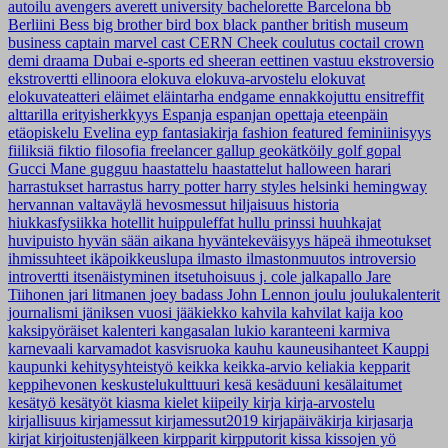
autoilu
avengers
averett university
bachelorette
Barcelona
bb
Berliini
Bess
big brother
bird box
black panther
british museum
business
captain marvel
cast
CERN
Cheek
coulutus coctail
crown
demi
draama
Dubai
e-sports
ed sheeran
eettinen vastuu
ekstroversio
ekstrovertti
ellinoora
elokuva
elokuva-arvostelu
elokuvat
elokuvateatteri
eläimet
eläintarha
endgame
ennakkojuttu
ensitreffit
alttarilla
erityisherkkyys
Espanja
espanjan opettaja
eteenpäin
etäopiskelu
Evelina
eyp
fantasiakirja
fashion
featured
feminiinisyys
fiiliksiä
fiktio
filosofia
freelancer
gallup
geokätköily
golf
gopal
Gucci Mane
gugguu
haastattelu
haastattelut
halloween
harari
harrastukset
harrastus
harry potter
harry styles
helsinki
hemingway
hervannan valtaväylä
hevosmessut
hiljaisuus
historia
hiukkasfysiikka
hotellit
huippuleffat
hullu prinssi
huuhkajat
huvipuisto
hyvän sään aikana
hyväntekeväisyys
häpeä
ihmeotukset
ihmissuhteet
ikäpoikkeuslupa
ilmasto
ilmastonmuutos
introversio
introvertti
itsenäistyminen
itsetuhoisuus
j. cole
jalkapallo
Jare
Tiihonen
jari litmanen
joey badass
John Lennon
joulu
joulukalenterit
journalismi
jäniksen vuosi
jääkiekko
kahvila
kahvilat
kaija koo
kaksipyöräiset
kalenteri
kangasalan lukio
karanteeni
karmiva
karnevaali
karvamadot
kasvisruoka
kauhu
kauneusihanteet
Kauppi
kaupunki
kehitysyhteistyö
keikka
keikka-arvio
keliakia
kepparit
keppihevonen
keskustelukulttuuri
kesä
kesäduuni
kesälaitumet
kesätyö
kesätyöt
kiasma
kielet
kiipeily
kirja
kirja-arvostelu
kirjallisuus
kirjamessut
kirjamessut2019
kirjapäiväkirja
kirjasarja
kirjat
kirjoitustenjälkeen
kirpparit
kirpputorit
kissa
kissojen yö