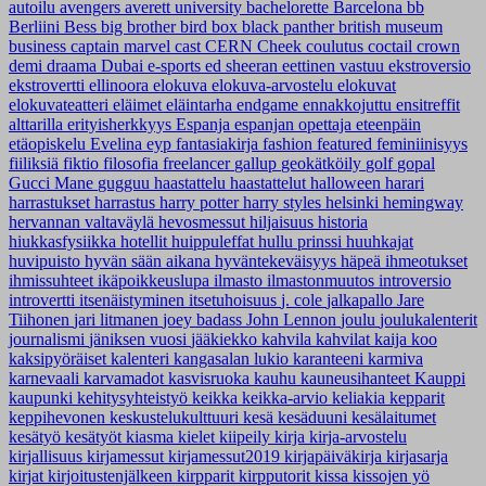
autoilu
avengers
averett university
bachelorette
Barcelona
bb
Berliini
Bess
big brother
bird box
black panther
british museum
business
captain marvel
cast
CERN
Cheek
coulutus coctail
crown
demi
draama
Dubai
e-sports
ed sheeran
eettinen vastuu
ekstroversio
ekstrovertti
ellinoora
elokuva
elokuva-arvostelu
elokuvat
elokuvateatteri
eläimet
eläintarha
endgame
ennakkojuttu
ensitreffit
alttarilla
erityisherkkyys
Espanja
espanjan opettaja
eteenpäin
etäopiskelu
Evelina
eyp
fantasiakirja
fashion
featured
feminiinisyys
fiiliksiä
fiktio
filosofia
freelancer
gallup
geokätköily
golf
gopal
Gucci Mane
gugguu
haastattelu
haastattelut
halloween
harari
harrastukset
harrastus
harry potter
harry styles
helsinki
hemingway
hervannan valtaväylä
hevosmessut
hiljaisuus
historia
hiukkasfysiikka
hotellit
huippuleffat
hullu prinssi
huuhkajat
huvipuisto
hyvän sään aikana
hyväntekeväisyys
häpeä
ihmeotukset
ihmissuhteet
ikäpoikkeuslupa
ilmasto
ilmastonmuutos
introversio
introvertti
itsenäistyminen
itsetuhoisuus
j. cole
jalkapallo
Jare
Tiihonen
jari litmanen
joey badass
John Lennon
joulu
joulukalenterit
journalismi
jäniksen vuosi
jääkiekko
kahvila
kahvilat
kaija koo
kaksipyöräiset
kalenteri
kangasalan lukio
karanteeni
karmiva
karnevaali
karvamadot
kasvisruoka
kauhu
kauneusihanteet
Kauppi
kaupunki
kehitysyhteistyö
keikka
keikka-arvio
keliakia
kepparit
keppihevonen
keskustelukulttuuri
kesä
kesäduuni
kesälaitumet
kesätyö
kesätyöt
kiasma
kielet
kiipeily
kirja
kirja-arvostelu
kirjallisuus
kirjamessut
kirjamessut2019
kirjapäiväkirja
kirjasarja
kirjat
kirjoitustenjälkeen
kirpparit
kirpputorit
kissa
kissojen yö