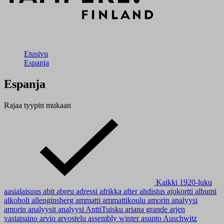
Etusivu
Espanja
Espanja
Rajaa tyypin mukaan
Kaikki
1920-luku
aasialaisuus
abit
abreu
adressi
afrikka
after
ahdistus
ajokortti
albumi
alkoholi
allenginsberg
ammatti
ammattikoulu
amorin analyysi
amorin analyysit
analyysi
AnttiTuisku
ariana grande
arjen
vastapaino
arvio
arvostelu
assembly winter
asunto
Auschwitz