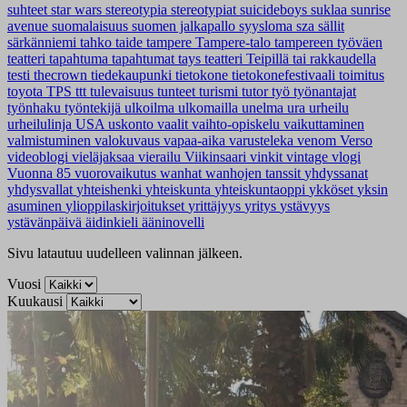
suhteet
star wars
stereotypia
stereotypiat
suicideboys
suklaa
sunrise
avenue
suomalaisuus
suomen jalkapallo
syysloma
sza
sällit
särkänniemi
tahko
taide
tampere
Tampere-talo
tampereen työväen
teatteri
tapahtuma
tapahtumat
tays
teatteri
Teipillä tai rakkaudella
testi
thecrown
tiedekaupunki
tietokone
tietokonefestivaali
toimitus
toyota
TPS
ttt
tulevaisuus
tunteet
turismi
tutor
työ
työnantajat
työnhaku
työntekijä
ulkoilma
ulkomailla
unelma
ura
urheilu
urheilulinja
USA
uskonto
vaalit
vaihto-opiskelu
vaikuttaminen
valmistuminen
valokuvaus
vapaa-aika
varusteleka
venom
Verso
videoblogi
vieläjaksaa
vierailu
Viikinsaari
vinkit
vintage
vlogi
Vuonna 85
vuorovaikutus
wanhat
wanhojen tanssit
yhdyssanat
yhdysvallat
yhteishenki
yhteiskunta
yhteiskuntaoppi
ykköset
yksin
asuminen
ylioppilaskirjoitukset
yrittäjyys
yritys
ystävyys
ystävänpäivä
äidinkieli
ääninovelli
Sivu latautuu uudelleen valinnan jälkeen.
Vuosi
Kuukausi