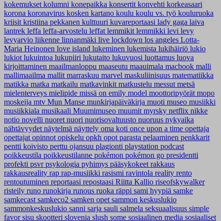
kokemukset
kolumni
konepaikka
konsertit
konvehti
korkeasaari
korona
koronavirus
kosken kartano
koulu
koulu vs. työ
kouluruoka
kriisit
kristiina pekkanen
kulttuuri
kuvareportaasi
lady gaga
laiva
lantrek
leffa
leffa-arvostelu
leffat
lemmikit
lemmikki
levi
levy
levyarvio
liikenne
linnanmäki
live
lockdown
los angeles
Lotta-
Maria Heinonen
love island
lukeminen
lukemista
lukihäiriö
lukio
lukiot
lukuintoa
lukupiiri
lukutaito
lukuvuosi
luottamus
luova
kirjoittaminen
maailmanloppu
maaseutu
maauimala
macbook
malli
mallimaailma
mallit
marraskuu
marvel
maskuliinisuus
matematiikka
matikka
matka
matkailu
matkavinkit
matkustelu
messut
metsä
mielenterveys
mielipide
missä on emily
model
moottoripyörät
mopo
moskeija
mtv
Mun Manse
munkirjapäiväkirja
muoti
museo
musiikki
musiikkiala
musikaali
Muumimuseo
muumit
myrsky
netflix
nikke
notio
novelli
nuoret
nuori
nuorisovaltuusto
nuoruus
nykyaika
nähtävyydet
näytelmä
näyttely
oma koti
once upon a time
opettaja
opettajat
opinnot
opiskelu
opkh
opot
parasta
pelaaminen
penkkarit
pentti koivisto
perttu ojansuu
plagionti
playstation
podcast
poikkeustila
poikkeustilanne
pokémon
pokémon go
presidentti
profekti
psvr
psykologia
pyhimys
pääsykokeet
rakkaus
rakkausreality
rap
rap-musiikki
rasismi
ravintola
reality
rento
rentoutuminen
reportaasi
repostaasi
Riitta Kallio
riseofskywalker
risteily
runo
runokirja
runous
ruoka
räppi
sami hyypiä
samke
samkecast
samkeco2
samken opet
sammon keskuslukio
sammonkeskuslukio
sanni
sarja
sauli salmela
seksuaalisuus
simple
favor
sisu
skootteri
slovenia
slush
some
sosiaalinen media
sosiaaliset