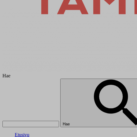
Hae
Hae
Etusivu