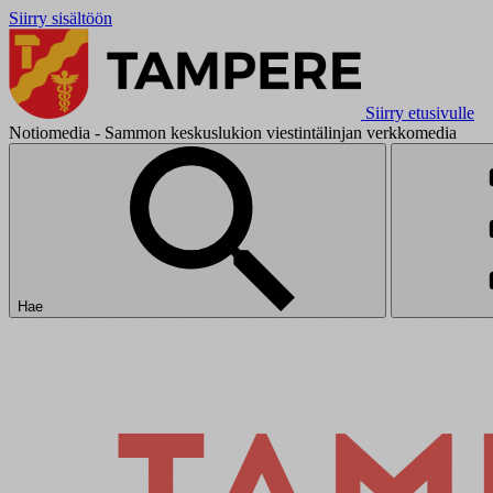
Siirry sisältöön
Siirry etusivulle
Notiomedia - Sammon keskuslukion viestintälinjan verkkomedia
Hae