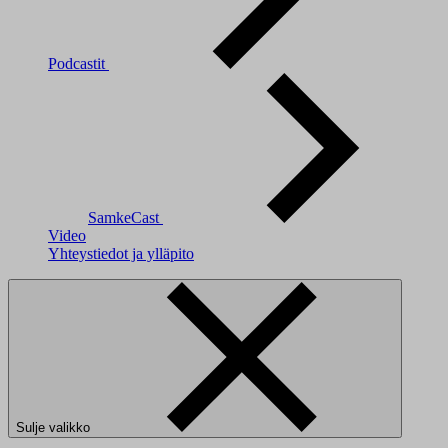
Podcastit
SamkeCast
Video
Yhteystiedot ja ylläpito
Sulje valikko