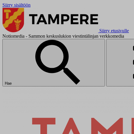
Siirry sisältöön
Siirry etusivulle
Notiomedia - Sammon keskuslukion viestintälinjan verkkomedia
Hae