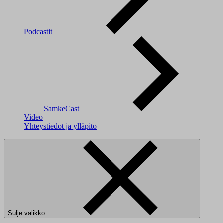
Podcastit
SamkeCast
Video
Yhteystiedot ja ylläpito
Sulje valikko