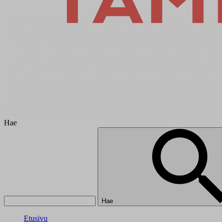
Hae
Hae
Etusivu