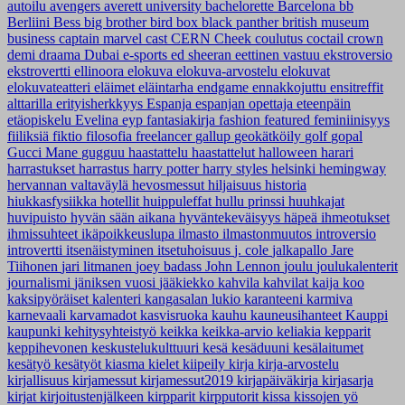
autoilu
avengers
averett university
bachelorette
Barcelona
bb
Berliini
Bess
big brother
bird box
black panther
british museum
business
captain marvel
cast
CERN
Cheek
coulutus coctail
crown
demi
draama
Dubai
e-sports
ed sheeran
eettinen vastuu
ekstroversio
ekstrovertti
ellinoora
elokuva
elokuva-arvostelu
elokuvat
elokuvateatteri
eläimet
eläintarha
endgame
ennakkojuttu
ensitreffit
alttarilla
erityisherkkyys
Espanja
espanjan opettaja
eteenpäin
etäopiskelu
Evelina
eyp
fantasiakirja
fashion
featured
feminiinisyys
fiiliksiä
fiktio
filosofia
freelancer
gallup
geokätköily
golf
gopal
Gucci Mane
gugguu
haastattelu
haastattelut
halloween
harari
harrastukset
harrastus
harry potter
harry styles
helsinki
hemingway
hervannan valtaväylä
hevosmessut
hiljaisuus
historia
hiukkasfysiikka
hotellit
huippuleffat
hullu prinssi
huuhkajat
huvipuisto
hyvän sään aikana
hyväntekeväisyys
häpeä
ihmeotukset
ihmissuhteet
ikäpoikkeuslupa
ilmasto
ilmastonmuutos
introversio
introvertti
itsenäistyminen
itsetuhoisuus
j. cole
jalkapallo
Jare
Tiihonen
jari litmanen
joey badass
John Lennon
joulu
joulukalenterit
journalismi
jäniksen vuosi
jääkiekko
kahvila
kahvilat
kaija koo
kaksipyöräiset
kalenteri
kangasalan lukio
karanteeni
karmiva
karnevaali
karvamadot
kasvisruoka
kauhu
kauneusihanteet
Kauppi
kaupunki
kehitysyhteistyö
keikka
keikka-arvio
keliakia
kepparit
keppihevonen
keskustelukulttuuri
kesä
kesäduuni
kesälaitumet
kesätyö
kesätyöt
kiasma
kielet
kiipeily
kirja
kirja-arvostelu
kirjallisuus
kirjamessut
kirjamessut2019
kirjapäiväkirja
kirjasarja
kirjat
kirjoitustenjälkeen
kirpparit
kirpputorit
kissa
kissojen yö