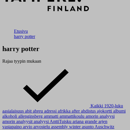
Etusivu
harry potter
harry potter
Rajaa tyypin mukaan
Kaikki
1920-luku
aasialaisuus
abit
abreu
adressi
afrikka
after
ahdistus
ajokortti
albumi
alkoholi
allenginsberg
ammatti
ammattikoulu
amorin analyysi
amorin analyysit
analyysi
AnttiTuisku
ariana grande
arjen
vastapaino
arvio
arvostelu
assembly winter
asunto
Auschwitz