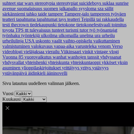
suhteet
star wars
stereotypia
stereotypiat
suicideboys
suklaa
sunrise
avenue
suomalaisuus
suomen jalkapallo
syysloma
sza
sällit
särkänniemi
tahko
taide
tampere
Tampere-talo
tampereen työväen
teatteri
tapahtuma
tapahtumat
tays
teatteri
Teipillä tai rakkaudella
testi
thecrown
tiedekaupunki
tietokone
tietokonefestivaali
toimitus
toyota
TPS
ttt
tulevaisuus
tunteet
turismi
tutor
työ
työnantajat
työnhaku
työntekijä
ulkoilma
ulkomailla
unelma
ura
urheilu
urheilulinja
USA
uskonto
vaalit
vaihto-opiskelu
vaikuttaminen
valmistuminen
valokuvaus
vapaa-aika
varusteleka
venom
Verso
videoblogi
vieläjaksaa
vierailu
Viikinsaari
vinkit
vintage
vlogi
Vuonna 85
vuorovaikutus
wanhat
wanhojen tanssit
yhdyssanat
yhdysvallat
yhteishenki
yhteiskunta
yhteiskuntaoppi
ykköset
yksin
asuminen
ylioppilaskirjoitukset
yrittäjyys
yritys
ystävyys
ystävänpäivä
äidinkieli
ääninovelli
Sivu latautuu uudelleen valinnan jälkeen.
Vuosi
Kuukausi