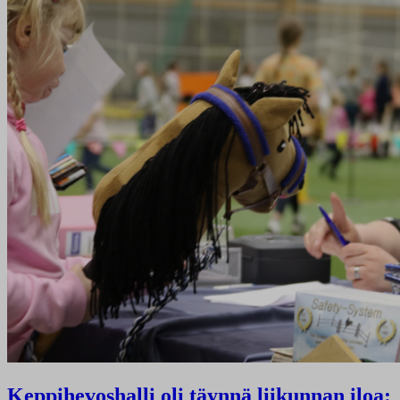
Keppihevoshalli oli täynnä liikunnan iloa: