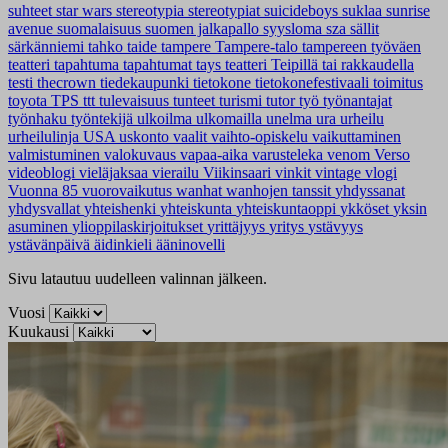
suhteet
star wars
stereotypia
stereotypiat
suicideboys
suklaa
sunrise
avenue
suomalaisuus
suomen jalkapallo
syysloma
sza
sällit
särkänniemi
tahko
taide
tampere
Tampere-talo
tampereen työväen
teatteri
tapahtuma
tapahtumat
tays
teatteri
Teipillä tai rakkaudella
testi
thecrown
tiedekaupunki
tietokone
tietokonefestivaali
toimitus
toyota
TPS
ttt
tulevaisuus
tunteet
turismi
tutor
työ
työnantajat
työnhaku
työntekijä
ulkoilma
ulkomailla
unelma
ura
urheilu
urheilulinja
USA
uskonto
vaalit
vaihto-opiskelu
vaikuttaminen
valmistuminen
valokuvaus
vapaa-aika
varusteleka
venom
Verso
videoblogi
vieläjaksaa
vierailu
Viikinsaari
vinkit
vintage
vlogi
Vuonna 85
vuorovaikutus
wanhat
wanhojen tanssit
yhdyssanat
yhdysvallat
yhteishenki
yhteiskunta
yhteiskuntaoppi
ykköset
yksin
asuminen
ylioppilaskirjoitukset
yrittäjyys
yritys
ystävyys
ystävänpäivä
äidinkieli
ääninovelli
Sivu latautuu uudelleen valinnan jälkeen.
Vuosi
Kuukausi