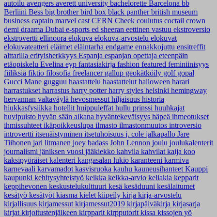
autoilu
avengers
averett university
bachelorette
Barcelona
bb
Berliini
Bess
big brother
bird box
black panther
british museum
business
captain marvel
cast
CERN
Cheek
coulutus coctail
crown
demi
draama
Dubai
e-sports
ed sheeran
eettinen vastuu
ekstroversio
ekstrovertti
ellinoora
elokuva
elokuva-arvostelu
elokuvat
elokuvateatteri
eläimet
eläintarha
endgame
ennakkojuttu
ensitreffit
alttarilla
erityisherkkyys
Espanja
espanjan opettaja
eteenpäin
etäopiskelu
Evelina
eyp
fantasiakirja
fashion
featured
feminiinisyys
fiiliksiä
fiktio
filosofia
freelancer
gallup
geokätköily
golf
gopal
Gucci Mane
gugguu
haastattelu
haastattelut
halloween
harari
harrastukset
harrastus
harry potter
harry styles
helsinki
hemingway
hervannan valtaväylä
hevosmessut
hiljaisuus
historia
hiukkasfysiikka
hotellit
huippuleffat
hullu prinssi
huuhkajat
huvipuisto
hyvän sään aikana
hyväntekeväisyys
häpeä
ihmeotukset
ihmissuhteet
ikäpoikkeuslupa
ilmasto
ilmastonmuutos
introversio
introvertti
itsenäistyminen
itsetuhoisuus
j. cole
jalkapallo
Jare
Tiihonen
jari litmanen
joey badass
John Lennon
joulu
joulukalenterit
journalismi
jäniksen vuosi
jääkiekko
kahvila
kahvilat
kaija koo
kaksipyöräiset
kalenteri
kangasalan lukio
karanteeni
karmiva
karnevaali
karvamadot
kasvisruoka
kauhu
kauneusihanteet
Kauppi
kaupunki
kehitysyhteistyö
keikka
keikka-arvio
keliakia
kepparit
keppihevonen
keskustelukulttuuri
kesä
kesäduuni
kesälaitumet
kesätyö
kesätyöt
kiasma
kielet
kiipeily
kirja
kirja-arvostelu
kirjallisuus
kirjamessut
kirjamessut2019
kirjapäiväkirja
kirjasarja
kirjat
kirjoitustenjälkeen
kirpparit
kirpputorit
kissa
kissojen yö