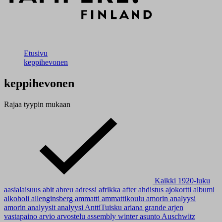
Etusivu
keppihevonen
keppihevonen
Rajaa tyypin mukaan
Kaikki
1920-luku
aasialaisuus
abit
abreu
adressi
afrikka
after
ahdistus
ajokortti
albumi
alkoholi
allenginsberg
ammatti
ammattikoulu
amorin analyysi
amorin analyysit
analyysi
AnttiTuisku
ariana grande
arjen
vastapaino
arvio
arvostelu
assembly winter
asunto
Auschwitz