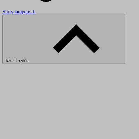
Siirry tampere.fi
Takaisin ylös