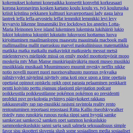
kokemukset
kolumni
konepaikka
konsertit
konvehti
korkeasaari
korona
koronavirus
kosken kartano
koulu
koulu vs. työ
kouluruoka
kriisit
kristiina pekkanen
kulttuuri
kuvareportaasi
lady gaga
laiva
lantrek
leffa
leffa-arvostelu
leffat
lemmikit
lemmikki
levi
levy
levyarvio
liikenne
linnanmäki
live
lockdown
los angeles
Lotta-
Maria Heinonen
love island
lukeminen
lukemista
lukihäiriö
lukio
lukiot
lukuintoa
lukupiiri
lukutaito
lukuvuosi
luottamus
luova
kirjoittaminen
maailmanloppu
maaseutu
maauimala
macbook
malli
mallimaailma
mallit
marraskuu
marvel
maskuliinisuus
matematiikka
matikka
matka
matkailu
matkavinkit
matkustelu
messut
metsä
mielenterveys
mielipide
missä on emily
model
moottoripyörät
mopo
moskeija
mtv
Mun Manse
munkirjapäiväkirja
muoti
museo
musiikki
musiikkiala
musikaali
Muumimuseo
muumit
myrsky
netflix
nikke
notio
novelli
nuoret
nuori
nuorisovaltuusto
nuoruus
nykyaika
nähtävyydet
näytelmä
näyttely
oma koti
once upon a time
opettaja
opettajat
opinnot
opiskelu
opkh
opot
parasta
pelaaminen
penkkarit
pentti koivisto
perttu ojansuu
plagionti
playstation
podcast
poikkeustila
poikkeustilanne
pokémon
pokémon go
presidentti
profekti
psvr
psykologia
pyhimys
pääsykokeet
rakkaus
rakkausreality
rap
rap-musiikki
rasismi
ravintola
reality
rento
rentoutuminen
reportaasi
repostaasi
Riitta Kallio
riseofskywalker
risteily
runo
runokirja
runous
ruoka
räppi
sami hyypiä
samke
samkecast
samkeco2
samken opet
sammon keskuslukio
sammonkeskuslukio
sanni
sarja
sauli salmela
seksuaalisuus
simple
favor
sisu
skootteri
slovenia
slush
some
sosiaalinen media
sosiaaliset