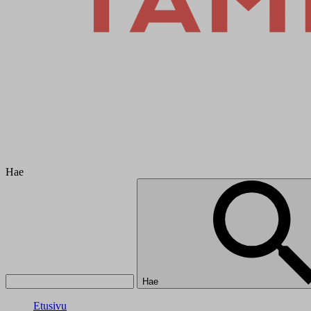
Hae
Hae
Etusivu