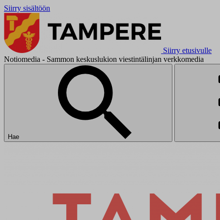
Siirry sisältöön
Siirry etusivulle
Notiomedia - Sammon keskuslukion viestintälinjan verkkomedia
Hae