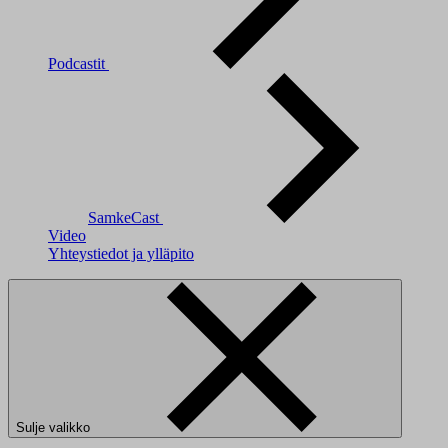
Podcastit
SamkeCast
Video
Yhteystiedot ja ylläpito
Sulje valikko