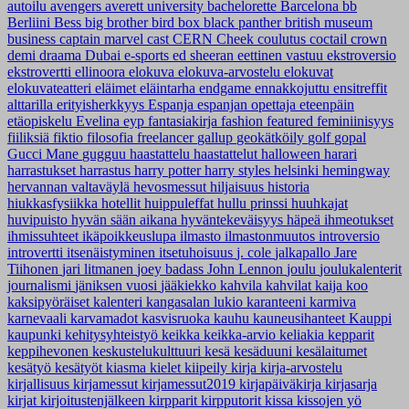
autoilu
avengers
averett university
bachelorette
Barcelona
bb
Berliini
Bess
big brother
bird box
black panther
british museum
business
captain marvel
cast
CERN
Cheek
coulutus coctail
crown
demi
draama
Dubai
e-sports
ed sheeran
eettinen vastuu
ekstroversio
ekstrovertti
ellinoora
elokuva
elokuva-arvostelu
elokuvat
elokuvateatteri
eläimet
eläintarha
endgame
ennakkojuttu
ensitreffit
alttarilla
erityisherkkyys
Espanja
espanjan opettaja
eteenpäin
etäopiskelu
Evelina
eyp
fantasiakirja
fashion
featured
feminiinisyys
fiiliksiä
fiktio
filosofia
freelancer
gallup
geokätköily
golf
gopal
Gucci Mane
gugguu
haastattelu
haastattelut
halloween
harari
harrastukset
harrastus
harry potter
harry styles
helsinki
hemingway
hervannan valtaväylä
hevosmessut
hiljaisuus
historia
hiukkasfysiikka
hotellit
huippuleffat
hullu prinssi
huuhkajat
huvipuisto
hyvän sään aikana
hyväntekeväisyys
häpeä
ihmeotukset
ihmissuhteet
ikäpoikkeuslupa
ilmasto
ilmastonmuutos
introversio
introvertti
itsenäistyminen
itsetuhoisuus
j. cole
jalkapallo
Jare
Tiihonen
jari litmanen
joey badass
John Lennon
joulu
joulukalenterit
journalismi
jäniksen vuosi
jääkiekko
kahvila
kahvilat
kaija koo
kaksipyöräiset
kalenteri
kangasalan lukio
karanteeni
karmiva
karnevaali
karvamadot
kasvisruoka
kauhu
kauneusihanteet
Kauppi
kaupunki
kehitysyhteistyö
keikka
keikka-arvio
keliakia
kepparit
keppihevonen
keskustelukulttuuri
kesä
kesäduuni
kesälaitumet
kesätyö
kesätyöt
kiasma
kielet
kiipeily
kirja
kirja-arvostelu
kirjallisuus
kirjamessut
kirjamessut2019
kirjapäiväkirja
kirjasarja
kirjat
kirjoitustenjälkeen
kirpparit
kirpputorit
kissa
kissojen yö