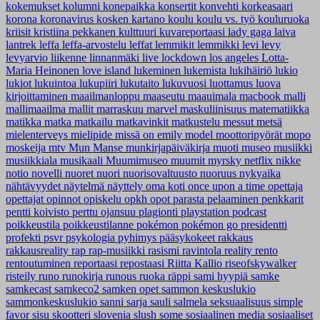
kokemukset
kolumni
konepaikka
konsertit
konvehti
korkeasaari
korona
koronavirus
kosken kartano
koulu
koulu vs. työ
kouluruoka
kriisit
kristiina pekkanen
kulttuuri
kuvareportaasi
lady gaga
laiva
lantrek
leffa
leffa-arvostelu
leffat
lemmikit
lemmikki
levi
levy
levyarvio
liikenne
linnanmäki
live
lockdown
los angeles
Lotta-
Maria Heinonen
love island
lukeminen
lukemista
lukihäiriö
lukio
lukiot
lukuintoa
lukupiiri
lukutaito
lukuvuosi
luottamus
luova
kirjoittaminen
maailmanloppu
maaseutu
maauimala
macbook
malli
mallimaailma
mallit
marraskuu
marvel
maskuliinisuus
matematiikka
matikka
matka
matkailu
matkavinkit
matkustelu
messut
metsä
mielenterveys
mielipide
missä on emily
model
moottoripyörät
mopo
moskeija
mtv
Mun Manse
munkirjapäiväkirja
muoti
museo
musiikki
musiikkiala
musikaali
Muumimuseo
muumit
myrsky
netflix
nikke
notio
novelli
nuoret
nuori
nuorisovaltuusto
nuoruus
nykyaika
nähtävyydet
näytelmä
näyttely
oma koti
once upon a time
opettaja
opettajat
opinnot
opiskelu
opkh
opot
parasta
pelaaminen
penkkarit
pentti koivisto
perttu ojansuu
plagionti
playstation
podcast
poikkeustila
poikkeustilanne
pokémon
pokémon go
presidentti
profekti
psvr
psykologia
pyhimys
pääsykokeet
rakkaus
rakkausreality
rap
rap-musiikki
rasismi
ravintola
reality
rento
rentoutuminen
reportaasi
repostaasi
Riitta Kallio
riseofskywalker
risteily
runo
runokirja
runous
ruoka
räppi
sami hyypiä
samke
samkecast
samkeco2
samken opet
sammon keskuslukio
sammonkeskuslukio
sanni
sarja
sauli salmela
seksuaalisuus
simple
favor
sisu
skootteri
slovenia
slush
some
sosiaalinen media
sosiaaliset