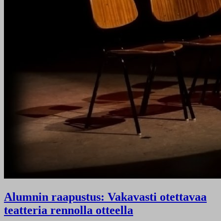
Alumnin raapustus: Vakavasti otettavaa
teatteria rennolla otteella