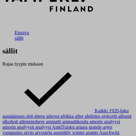
Etusivu
sällit
sällit
Rajaa tyypin mukaan
Kaikki
1920-luku
aasialaisuus
abit
abreu
adressi
afrikka
after
ahdistus
ajokortti
albumi
alkoholi
allenginsberg
ammatti
ammattikoulu
amorin analyysi
amorin analyysit
analyysi
AnttiTuisku
ariana grande
arjen
vastapaino
arvio
arvostelu
assembly winter
asunto
Auschwitz