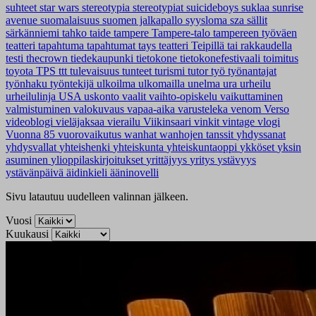
suhteet
star wars
stereotypia
stereotypiat
suicideboys
suklaa
sunrise
avenue
suomalaisuus
suomen jalkapallo
syysloma
sza
sällit
särkänniemi
tahko
taide
tampere
Tampere-talo
tampereen työväen
teatteri
tapahtuma
tapahtumat
tays
teatteri
Teipillä tai rakkaudella
testi
thecrown
tiedekaupunki
tietokone
tietokonefestivaali
toimitus
toyota
TPS
ttt
tulevaisuus
tunteet
turismi
tutor
työ
työnantajat
työnhaku
työntekijä
ulkoilma
ulkomailla
unelma
ura
urheilu
urheilulinja
USA
uskonto
vaalit
vaihto-opiskelu
vaikuttaminen
valmistuminen
valokuvaus
vapaa-aika
varusteleka
venom
Verso
videoblogi
vieläjaksaa
vierailu
Viikinsaari
vinkit
vintage
vlogi
Vuonna 85
vuorovaikutus
wanhat
wanhojen tanssit
yhdyssanat
yhdysvallat
yhteishenki
yhteiskunta
yhteiskuntaoppi
ykköset
yksin
asuminen
ylioppilaskirjoitukset
yrittäjyys
yritys
ystävyys
ystävänpäivä
äidinkieli
ääninovelli
Sivu latautuu uudelleen valinnan jälkeen.
Vuosi
Kuukausi