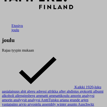
Etusivu
joulu
joulu
Rajaa tyypin mukaan
Kaikki
1920-luku
aasialaisuus
abit
abreu
adressi
afrikka
after
ahdistus
ajokortti
albumi
alkoholi
allenginsberg
ammatti
ammattikoulu
amorin analyysi
amorin analyysit
analyysi
AnttiTuisku
ariana grande
arjen
vastapaino
arvio
arvostelu
assembly winter
asunto
Auschwitz