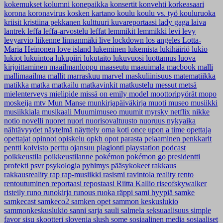
kokemukset
kolumni
konepaikka
konsertit
konvehti
korkeasaari
korona
koronavirus
kosken kartano
koulu
koulu vs. työ
kouluruoka
kriisit
kristiina pekkanen
kulttuuri
kuvareportaasi
lady gaga
laiva
lantrek
leffa
leffa-arvostelu
leffat
lemmikit
lemmikki
levi
levy
levyarvio
liikenne
linnanmäki
live
lockdown
los angeles
Lotta-
Maria Heinonen
love island
lukeminen
lukemista
lukihäiriö
lukio
lukiot
lukuintoa
lukupiiri
lukutaito
lukuvuosi
luottamus
luova
kirjoittaminen
maailmanloppu
maaseutu
maauimala
macbook
malli
mallimaailma
mallit
marraskuu
marvel
maskuliinisuus
matematiikka
matikka
matka
matkailu
matkavinkit
matkustelu
messut
metsä
mielenterveys
mielipide
missä on emily
model
moottoripyörät
mopo
moskeija
mtv
Mun Manse
munkirjapäiväkirja
muoti
museo
musiikki
musiikkiala
musikaali
Muumimuseo
muumit
myrsky
netflix
nikke
notio
novelli
nuoret
nuori
nuorisovaltuusto
nuoruus
nykyaika
nähtävyydet
näytelmä
näyttely
oma koti
once upon a time
opettaja
opettajat
opinnot
opiskelu
opkh
opot
parasta
pelaaminen
penkkarit
pentti koivisto
perttu ojansuu
plagionti
playstation
podcast
poikkeustila
poikkeustilanne
pokémon
pokémon go
presidentti
profekti
psvr
psykologia
pyhimys
pääsykokeet
rakkaus
rakkausreality
rap
rap-musiikki
rasismi
ravintola
reality
rento
rentoutuminen
reportaasi
repostaasi
Riitta Kallio
riseofskywalker
risteily
runo
runokirja
runous
ruoka
räppi
sami hyypiä
samke
samkecast
samkeco2
samken opet
sammon keskuslukio
sammonkeskuslukio
sanni
sarja
sauli salmela
seksuaalisuus
simple
favor
sisu
skootteri
slovenia
slush
some
sosiaalinen media
sosiaaliset