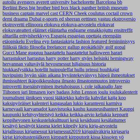
autoilu
avengers
averett university
bachelorette
Barcelona
bb
Berliini
Bess
big brother
bird box
black panther
british museum
business
captain marvel
cast
CERN
Cheek
coulutus coctail
crown
demi
draama
Dubai
e-sports
ed sheeran
eettinen vastuu
ekstroversio
ekstrovertti
ellinoora
elokuva
elokuva-arvostelu
elokuvat
elokuvateatteri
eläimet
eläintarha
endgame
ennakkojuttu
ensitreffit
alttarilla
erityisherkkyys
Espanja
espanjan opettaja
eteenpäin
etäopiskelu
Evelina
eyp
fantasiakirja
fashion
featured
feminiinisyys
fiiliksiä
fiktio
filosofia
freelancer
gallup
geokätköily
golf
gopal
Gucci Mane
gugguu
haastattelu
haastattelut
halloween
harari
harrastukset
harrastus
harry potter
harry styles
helsinki
hemingway
hervannan valtaväylä
hevosmessut
hiljaisuus
historia
hiukkasfysiikka
hotellit
huippuleffat
hullu prinssi
huuhkajat
huvipuisto
hyvän sään aikana
hyväntekeväisyys
häpeä
ihmeotukset
ihmissuhteet
ikäpoikkeuslupa
ilmasto
ilmastonmuutos
introversio
introvertti
itsenäistyminen
itsetuhoisuus
j. cole
jalkapallo
Jare
Tiihonen
jari litmanen
joey badass
John Lennon
joulu
joulukalenterit
journalismi
jäniksen vuosi
jääkiekko
kahvila
kahvilat
kaija koo
kaksipyöräiset
kalenteri
kangasalan lukio
karanteeni
karmiva
karnevaali
karvamadot
kasvisruoka
kauhu
kauneusihanteet
Kauppi
kaupunki
kehitysyhteistyö
keikka
keikka-arvio
keliakia
kepparit
keppihevonen
keskustelukulttuuri
kesä
kesäduuni
kesälaitumet
kesätyö
kesätyöt
kiasma
kielet
kiipeily
kirja
kirja-arvostelu
kirjallisuus
kirjamessut
kirjamessut2019
kirjapäiväkirja
kirjasarja
kirjat
kirjoitustenjälkeen
kirpparit
kirpputorit
kissa
kissojen yö