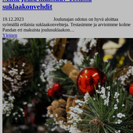
suklaakonvehdit
19.12.2023
Joulunajan odotus on hyvä aloittaa
syömällä erilaisia suklaakonvehteja. Testasimme ja arvioimme kolme
Pandan eri makuista joulusuklaakon…
Yleinen