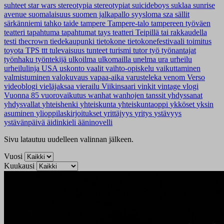
suhteet
star wars
stereotypia
stereotypiat
suicideboys
suklaa
sunrise
avenue
suomalaisuus
suomen jalkapallo
syysloma
sza
sällit
särkänniemi
tahko
taide
tampere
Tampere-talo
tampereen työväen
teatteri
tapahtuma
tapahtumat
tays
teatteri
Teipillä tai rakkaudella
testi
thecrown
tiedekaupunki
tietokone
tietokonefestivaali
toimitus
toyota
TPS
ttt
tulevaisuus
tunteet
turismi
tutor
työ
työnantajat
työnhaku
työntekijä
ulkoilma
ulkomailla
unelma
ura
urheilu
urheilulinja
USA
uskonto
vaalit
vaihto-opiskelu
vaikuttaminen
valmistuminen
valokuvaus
vapaa-aika
varusteleka
venom
Verso
videoblogi
vieläjaksaa
vierailu
Viikinsaari
vinkit
vintage
vlogi
Vuonna 85
vuorovaikutus
wanhat
wanhojen tanssit
yhdyssanat
yhdysvallat
yhteishenki
yhteiskunta
yhteiskuntaoppi
ykköset
yksin
asuminen
ylioppilaskirjoitukset
yrittäjyys
yritys
ystävyys
ystävänpäivä
äidinkieli
ääninovelli
Sivu latautuu uudelleen valinnan jälkeen.
Vuosi
Kuukausi