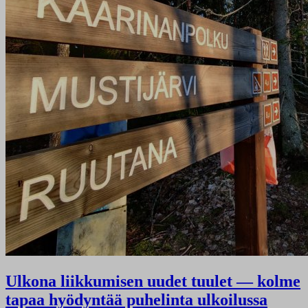
Ulkona liikkumisen uudet tuulet — kolme
tapaa hyödyntää puhelinta ulkoilussa