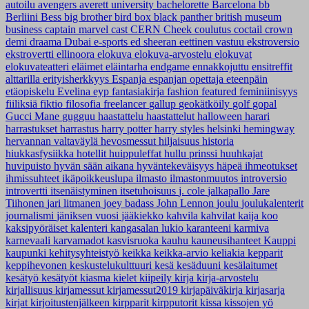
autoilu
avengers
averett university
bachelorette
Barcelona
bb
Berliini
Bess
big brother
bird box
black panther
british museum
business
captain marvel
cast
CERN
Cheek
coulutus coctail
crown
demi
draama
Dubai
e-sports
ed sheeran
eettinen vastuu
ekstroversio
ekstrovertti
ellinoora
elokuva
elokuva-arvostelu
elokuvat
elokuvateatteri
eläimet
eläintarha
endgame
ennakkojuttu
ensitreffit
alttarilla
erityisherkkyys
Espanja
espanjan opettaja
eteenpäin
etäopiskelu
Evelina
eyp
fantasiakirja
fashion
featured
feminiinisyys
fiiliksiä
fiktio
filosofia
freelancer
gallup
geokätköily
golf
gopal
Gucci Mane
gugguu
haastattelu
haastattelut
halloween
harari
harrastukset
harrastus
harry potter
harry styles
helsinki
hemingway
hervannan valtaväylä
hevosmessut
hiljaisuus
historia
hiukkasfysiikka
hotellit
huippuleffat
hullu prinssi
huuhkajat
huvipuisto
hyvän sään aikana
hyväntekeväisyys
häpeä
ihmeotukset
ihmissuhteet
ikäpoikkeuslupa
ilmasto
ilmastonmuutos
introversio
introvertti
itsenäistyminen
itsetuhoisuus
j. cole
jalkapallo
Jare
Tiihonen
jari litmanen
joey badass
John Lennon
joulu
joulukalenterit
journalismi
jäniksen vuosi
jääkiekko
kahvila
kahvilat
kaija koo
kaksipyöräiset
kalenteri
kangasalan lukio
karanteeni
karmiva
karnevaali
karvamadot
kasvisruoka
kauhu
kauneusihanteet
Kauppi
kaupunki
kehitysyhteistyö
keikka
keikka-arvio
keliakia
kepparit
keppihevonen
keskustelukulttuuri
kesä
kesäduuni
kesälaitumet
kesätyö
kesätyöt
kiasma
kielet
kiipeily
kirja
kirja-arvostelu
kirjallisuus
kirjamessut
kirjamessut2019
kirjapäiväkirja
kirjasarja
kirjat
kirjoitustenjälkeen
kirpparit
kirpputorit
kissa
kissojen yö