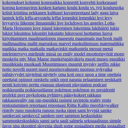
kokemukset
kolumni
konepaikka
konsertit
konvehti
korkeasaari
korona
koronavirus
kosken kartano
koulu
koulu vs. työ
kouluruoka
kriisit
kristiina pekkanen
kulttuuri
kuvareportaasi
lady gaga
laiva
lantrek
leffa
leffa-arvostelu
leffat
lemmikit
lemmikki
levi
levy
levyarvio
liikenne
linnanmäki
live
lockdown
los angeles
Lotta-
Maria Heinonen
love island
lukeminen
lukemista
lukihäiriö
lukio
lukiot
lukuintoa
lukupiiri
lukutaito
lukuvuosi
luottamus
luova
kirjoittaminen
maailmanloppu
maaseutu
maauimala
macbook
malli
mallimaailma
mallit
marraskuu
marvel
maskuliinisuus
matematiikka
matikka
matka
matkailu
matkavinkit
matkustelu
messut
metsä
mielenterveys
mielipide
missä on emily
model
moottoripyörät
mopo
moskeija
mtv
Mun Manse
munkirjapäiväkirja
muoti
museo
musiikki
musiikkiala
musikaali
Muumimuseo
muumit
myrsky
netflix
nikke
notio
novelli
nuoret
nuori
nuorisovaltuusto
nuoruus
nykyaika
nähtävyydet
näytelmä
näyttely
oma koti
once upon a time
opettaja
opettajat
opinnot
opiskelu
opkh
opot
parasta
pelaaminen
penkkarit
pentti koivisto
perttu ojansuu
plagionti
playstation
podcast
poikkeustila
poikkeustilanne
pokémon
pokémon go
presidentti
profekti
psvr
psykologia
pyhimys
pääsykokeet
rakkaus
rakkausreality
rap
rap-musiikki
rasismi
ravintola
reality
rento
rentoutuminen
reportaasi
repostaasi
Riitta Kallio
riseofskywalker
risteily
runo
runokirja
runous
ruoka
räppi
sami hyypiä
samke
samkecast
samkeco2
samken opet
sammon keskuslukio
sammonkeskuslukio
sanni
sarja
sauli salmela
seksuaalisuus
simple
favor
sisu
skootteri
slovenia
slush
some
sosiaalinen media
sosiaaliset