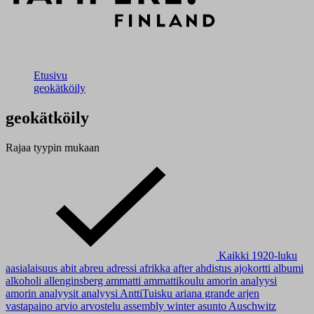
Etusivu
geokätköily
geokätköily
Rajaa tyypin mukaan
Kaikki
1920-luku
aasialaisuus
abit
abreu
adressi
afrikka
after
ahdistus
ajokortti
albumi
alkoholi
allenginsberg
ammatti
ammattikoulu
amorin analyysi
amorin analyysit
analyysi
AnttiTuisku
ariana grande
arjen
vastapaino
arvio
arvostelu
assembly winter
asunto
Auschwitz