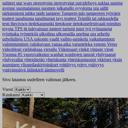
suhteet
star wars
stereotypia
stereotypiat
suicideboys
suklaa
sunrise
avenue
suomalaisuus
suomen jalkapallo
syysloma
sza
sällit
särkänniemi
tahko
taide
tampere
Tampere-talo
tampereen työväen
teatteri
tapahtuma
tapahtumat
tays
teatteri
Teipillä tai rakkaudella
testi
thecrown
tiedekaupunki
tietokone
tietokonefestivaali
toimitus
toyota
TPS
ttt
tulevaisuus
tunteet
turismi
tutor
työ
työnantajat
työnhaku
työntekijä
ulkoilma
ulkomailla
unelma
ura
urheilu
urheilulinja
USA
uskonto
vaalit
vaihto-opiskelu
vaikuttaminen
valmistuminen
valokuvaus
vapaa-aika
varusteleka
venom
Verso
videoblogi
vieläjaksaa
vierailu
Viikinsaari
vinkit
vintage
vlogi
Vuonna 85
vuorovaikutus
wanhat
wanhojen tanssit
yhdyssanat
yhdysvallat
yhteishenki
yhteiskunta
yhteiskuntaoppi
ykköset
yksin
asuminen
ylioppilaskirjoitukset
yrittäjyys
yritys
ystävyys
ystävänpäivä
äidinkieli
ääninovelli
Sivu latautuu uudelleen valinnan jälkeen.
Vuosi
Kuukausi