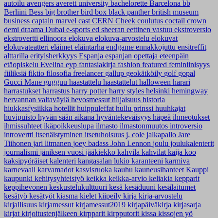
autoilu
avengers
averett university
bachelorette
Barcelona
bb
Berliini
Bess
big brother
bird box
black panther
british museum
business
captain marvel
cast
CERN
Cheek
coulutus coctail
crown
demi
draama
Dubai
e-sports
ed sheeran
eettinen vastuu
ekstroversio
ekstrovertti
ellinoora
elokuva
elokuva-arvostelu
elokuvat
elokuvateatteri
eläimet
eläintarha
endgame
ennakkojuttu
ensitreffit
alttarilla
erityisherkkyys
Espanja
espanjan opettaja
eteenpäin
etäopiskelu
Evelina
eyp
fantasiakirja
fashion
featured
feminiinisyys
fiiliksiä
fiktio
filosofia
freelancer
gallup
geokätköily
golf
gopal
Gucci Mane
gugguu
haastattelu
haastattelut
halloween
harari
harrastukset
harrastus
harry potter
harry styles
helsinki
hemingway
hervannan valtaväylä
hevosmessut
hiljaisuus
historia
hiukkasfysiikka
hotellit
huippuleffat
hullu prinssi
huuhkajat
huvipuisto
hyvän sään aikana
hyväntekeväisyys
häpeä
ihmeotukset
ihmissuhteet
ikäpoikkeuslupa
ilmasto
ilmastonmuutos
introversio
introvertti
itsenäistyminen
itsetuhoisuus
j. cole
jalkapallo
Jare
Tiihonen
jari litmanen
joey badass
John Lennon
joulu
joulukalenterit
journalismi
jäniksen vuosi
jääkiekko
kahvila
kahvilat
kaija koo
kaksipyöräiset
kalenteri
kangasalan lukio
karanteeni
karmiva
karnevaali
karvamadot
kasvisruoka
kauhu
kauneusihanteet
Kauppi
kaupunki
kehitysyhteistyö
keikka
keikka-arvio
keliakia
kepparit
keppihevonen
keskustelukulttuuri
kesä
kesäduuni
kesälaitumet
kesätyö
kesätyöt
kiasma
kielet
kiipeily
kirja
kirja-arvostelu
kirjallisuus
kirjamessut
kirjamessut2019
kirjapäiväkirja
kirjasarja
kirjat
kirjoitustenjälkeen
kirpparit
kirpputorit
kissa
kissojen yö