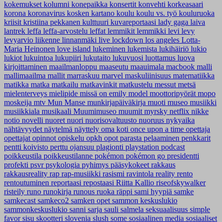
kokemukset
kolumni
konepaikka
konsertit
konvehti
korkeasaari
korona
koronavirus
kosken kartano
koulu
koulu vs. työ
kouluruoka
kriisit
kristiina pekkanen
kulttuuri
kuvareportaasi
lady gaga
laiva
lantrek
leffa
leffa-arvostelu
leffat
lemmikit
lemmikki
levi
levy
levyarvio
liikenne
linnanmäki
live
lockdown
los angeles
Lotta-
Maria Heinonen
love island
lukeminen
lukemista
lukihäiriö
lukio
lukiot
lukuintoa
lukupiiri
lukutaito
lukuvuosi
luottamus
luova
kirjoittaminen
maailmanloppu
maaseutu
maauimala
macbook
malli
mallimaailma
mallit
marraskuu
marvel
maskuliinisuus
matematiikka
matikka
matka
matkailu
matkavinkit
matkustelu
messut
metsä
mielenterveys
mielipide
missä on emily
model
moottoripyörät
mopo
moskeija
mtv
Mun Manse
munkirjapäiväkirja
muoti
museo
musiikki
musiikkiala
musikaali
Muumimuseo
muumit
myrsky
netflix
nikke
notio
novelli
nuoret
nuori
nuorisovaltuusto
nuoruus
nykyaika
nähtävyydet
näytelmä
näyttely
oma koti
once upon a time
opettaja
opettajat
opinnot
opiskelu
opkh
opot
parasta
pelaaminen
penkkarit
pentti koivisto
perttu ojansuu
plagionti
playstation
podcast
poikkeustila
poikkeustilanne
pokémon
pokémon go
presidentti
profekti
psvr
psykologia
pyhimys
pääsykokeet
rakkaus
rakkausreality
rap
rap-musiikki
rasismi
ravintola
reality
rento
rentoutuminen
reportaasi
repostaasi
Riitta Kallio
riseofskywalker
risteily
runo
runokirja
runous
ruoka
räppi
sami hyypiä
samke
samkecast
samkeco2
samken opet
sammon keskuslukio
sammonkeskuslukio
sanni
sarja
sauli salmela
seksuaalisuus
simple
favor
sisu
skootteri
slovenia
slush
some
sosiaalinen media
sosiaaliset