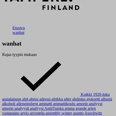
Etusivu
wanhat
wanhat
Rajaa tyypin mukaan
Kaikki
1920-luku
aasialaisuus
abit
abreu
adressi
afrikka
after
ahdistus
ajokortti
albumi
alkoholi
allenginsberg
ammatti
ammattikoulu
amorin analyysi
amorin analyysit
analyysi
AnttiTuisku
ariana grande
arjen
vastapaino
arvio
arvostelu
assembly winter
asunto
Auschwitz