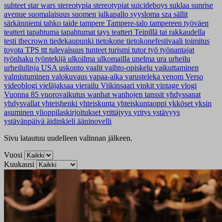
suhteet
star wars
stereotypia
stereotypiat
suicideboys
suklaa
sunrise
avenue
suomalaisuus
suomen jalkapallo
syysloma
sza
sällit
särkänniemi
tahko
taide
tampere
Tampere-talo
tampereen työväen
teatteri
tapahtuma
tapahtumat
tays
teatteri
Teipillä tai rakkaudella
testi
thecrown
tiedekaupunki
tietokone
tietokonefestivaali
toimitus
toyota
TPS
ttt
tulevaisuus
tunteet
turismi
tutor
työ
työnantajat
työnhaku
työntekijä
ulkoilma
ulkomailla
unelma
ura
urheilu
urheilulinja
USA
uskonto
vaalit
vaihto-opiskelu
vaikuttaminen
valmistuminen
valokuvaus
vapaa-aika
varusteleka
venom
Verso
videoblogi
vieläjaksaa
vierailu
Viikinsaari
vinkit
vintage
vlogi
Vuonna 85
vuorovaikutus
wanhat
wanhojen tanssit
yhdyssanat
yhdysvallat
yhteishenki
yhteiskunta
yhteiskuntaoppi
ykköset
yksin
asuminen
ylioppilaskirjoitukset
yrittäjyys
yritys
ystävyys
ystävänpäivä
äidinkieli
ääninovelli
Sivu latautuu uudelleen valinnan jälkeen.
Vuosi
Kuukausi