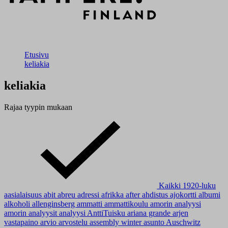
Etusivu
keliakia
keliakia
Rajaa tyypin mukaan
Kaikki
1920-luku
aasialaisuus
abit
abreu
adressi
afrikka
after
ahdistus
ajokortti
albumi
alkoholi
allenginsberg
ammatti
ammattikoulu
amorin analyysi
amorin analyysit
analyysi
AnttiTuisku
ariana grande
arjen
vastapaino
arvio
arvostelu
assembly winter
asunto
Auschwitz