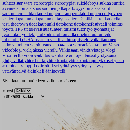
suhteet
star wars
stereotypia
stereotypiat
suicideboys
suklaa
sunrise
avenue
suomalaisuus
suomen jalkapallo
syysloma
sza
sällit
särkänniemi
tahko
taide
tampere
Tampere-talo
tampereen työväen
teatteri
tapahtuma
tapahtumat
tays
teatteri
Teipillä tai rakkaudella
testi
thecrown
tiedekaupunki
tietokone
tietokonefestivaali
toimitus
toyota
TPS
ttt
tulevaisuus
tunteet
turismi
tutor
työ
työnantajat
työnhaku
työntekijä
ulkoilma
ulkomailla
unelma
ura
urheilu
urheilulinja
USA
uskonto
vaalit
vaihto-opiskelu
vaikuttaminen
valmistuminen
valokuvaus
vapaa-aika
varusteleka
venom
Verso
videoblogi
vieläjaksaa
vierailu
Viikinsaari
vinkit
vintage
vlogi
Vuonna 85
vuorovaikutus
wanhat
wanhojen tanssit
yhdyssanat
yhdysvallat
yhteishenki
yhteiskunta
yhteiskuntaoppi
ykköset
yksin
asuminen
ylioppilaskirjoitukset
yrittäjyys
yritys
ystävyys
ystävänpäivä
äidinkieli
ääninovelli
Sivu latautuu uudelleen valinnan jälkeen.
Vuosi
Kuukausi