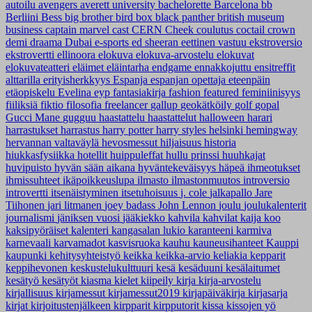
autoilu
avengers
averett university
bachelorette
Barcelona
bb
Berliini
Bess
big brother
bird box
black panther
british museum
business
captain marvel
cast
CERN
Cheek
coulutus coctail
crown
demi
draama
Dubai
e-sports
ed sheeran
eettinen vastuu
ekstroversio
ekstrovertti
ellinoora
elokuva
elokuva-arvostelu
elokuvat
elokuvateatteri
eläimet
eläintarha
endgame
ennakkojuttu
ensitreffit
alttarilla
erityisherkkyys
Espanja
espanjan opettaja
eteenpäin
etäopiskelu
Evelina
eyp
fantasiakirja
fashion
featured
feminiinisyys
fiiliksiä
fiktio
filosofia
freelancer
gallup
geokätköily
golf
gopal
Gucci Mane
gugguu
haastattelu
haastattelut
halloween
harari
harrastukset
harrastus
harry potter
harry styles
helsinki
hemingway
hervannan valtaväylä
hevosmessut
hiljaisuus
historia
hiukkasfysiikka
hotellit
huippuleffat
hullu prinssi
huuhkajat
huvipuisto
hyvän sään aikana
hyväntekeväisyys
häpeä
ihmeotukset
ihmissuhteet
ikäpoikkeuslupa
ilmasto
ilmastonmuutos
introversio
introvertti
itsenäistyminen
itsetuhoisuus
j. cole
jalkapallo
Jare
Tiihonen
jari litmanen
joey badass
John Lennon
joulu
joulukalenterit
journalismi
jäniksen vuosi
jääkiekko
kahvila
kahvilat
kaija koo
kaksipyöräiset
kalenteri
kangasalan lukio
karanteeni
karmiva
karnevaali
karvamadot
kasvisruoka
kauhu
kauneusihanteet
Kauppi
kaupunki
kehitysyhteistyö
keikka
keikka-arvio
keliakia
kepparit
keppihevonen
keskustelukulttuuri
kesä
kesäduuni
kesälaitumet
kesätyö
kesätyöt
kiasma
kielet
kiipeily
kirja
kirja-arvostelu
kirjallisuus
kirjamessut
kirjamessut2019
kirjapäiväkirja
kirjasarja
kirjat
kirjoitustenjälkeen
kirpparit
kirpputorit
kissa
kissojen yö