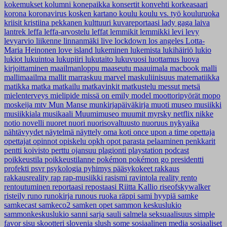
kokemukset
kolumni
konepaikka
konsertit
konvehti
korkeasaari
korona
koronavirus
kosken kartano
koulu
koulu vs. työ
kouluruoka
kriisit
kristiina pekkanen
kulttuuri
kuvareportaasi
lady gaga
laiva
lantrek
leffa
leffa-arvostelu
leffat
lemmikit
lemmikki
levi
levy
levyarvio
liikenne
linnanmäki
live
lockdown
los angeles
Lotta-
Maria Heinonen
love island
lukeminen
lukemista
lukihäiriö
lukio
lukiot
lukuintoa
lukupiiri
lukutaito
lukuvuosi
luottamus
luova
kirjoittaminen
maailmanloppu
maaseutu
maauimala
macbook
malli
mallimaailma
mallit
marraskuu
marvel
maskuliinisuus
matematiikka
matikka
matka
matkailu
matkavinkit
matkustelu
messut
metsä
mielenterveys
mielipide
missä on emily
model
moottoripyörät
mopo
moskeija
mtv
Mun Manse
munkirjapäiväkirja
muoti
museo
musiikki
musiikkiala
musikaali
Muumimuseo
muumit
myrsky
netflix
nikke
notio
novelli
nuoret
nuori
nuorisovaltuusto
nuoruus
nykyaika
nähtävyydet
näytelmä
näyttely
oma koti
once upon a time
opettaja
opettajat
opinnot
opiskelu
opkh
opot
parasta
pelaaminen
penkkarit
pentti koivisto
perttu ojansuu
plagionti
playstation
podcast
poikkeustila
poikkeustilanne
pokémon
pokémon go
presidentti
profekti
psvr
psykologia
pyhimys
pääsykokeet
rakkaus
rakkausreality
rap
rap-musiikki
rasismi
ravintola
reality
rento
rentoutuminen
reportaasi
repostaasi
Riitta Kallio
riseofskywalker
risteily
runo
runokirja
runous
ruoka
räppi
sami hyypiä
samke
samkecast
samkeco2
samken opet
sammon keskuslukio
sammonkeskuslukio
sanni
sarja
sauli salmela
seksuaalisuus
simple
favor
sisu
skootteri
slovenia
slush
some
sosiaalinen media
sosiaaliset