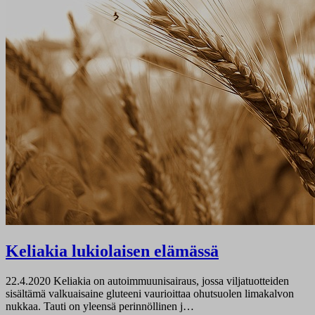
Keliakia lukiolaisen elämässä
22.4.2020
Keliakia on autoimmuunisairaus, jossa viljatuotteiden
sisältämä valkuaisaine gluteeni vaurioittaa ohutsuolen limakalvon
nukkaa. Tauti on yleensä perinnöllinen j…