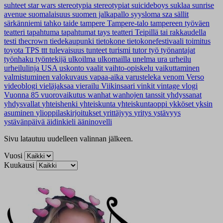
suhteet
star wars
stereotypia
stereotypiat
suicideboys
suklaa
sunrise
avenue
suomalaisuus
suomen jalkapallo
syysloma
sza
sällit
särkänniemi
tahko
taide
tampere
Tampere-talo
tampereen työväen
teatteri
tapahtuma
tapahtumat
tays
teatteri
Teipillä tai rakkaudella
testi
thecrown
tiedekaupunki
tietokone
tietokonefestivaali
toimitus
toyota
TPS
ttt
tulevaisuus
tunteet
turismi
tutor
työ
työnantajat
työnhaku
työntekijä
ulkoilma
ulkomailla
unelma
ura
urheilu
urheilulinja
USA
uskonto
vaalit
vaihto-opiskelu
vaikuttaminen
valmistuminen
valokuvaus
vapaa-aika
varusteleka
venom
Verso
videoblogi
vieläjaksaa
vierailu
Viikinsaari
vinkit
vintage
vlogi
Vuonna 85
vuorovaikutus
wanhat
wanhojen tanssit
yhdyssanat
yhdysvallat
yhteishenki
yhteiskunta
yhteiskuntaoppi
ykköset
yksin
asuminen
ylioppilaskirjoitukset
yrittäjyys
yritys
ystävyys
ystävänpäivä
äidinkieli
ääninovelli
Sivu latautuu uudelleen valinnan jälkeen.
Vuosi
Kuukausi