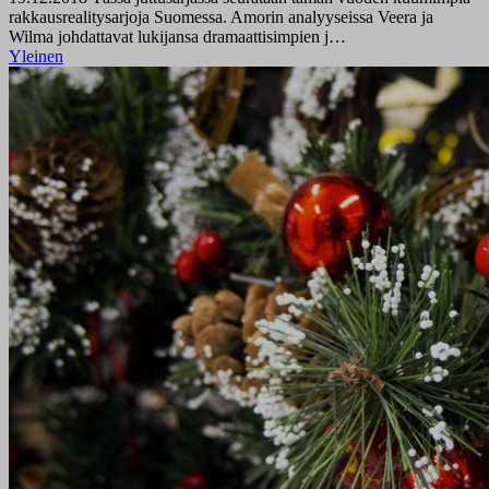
rakkausrealitysarjoja Suomessa. Amorin analyyseissa Veera ja
Wilma johdattavat lukijansa dramaattisimpien j…
Yleinen