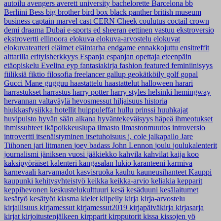
autoilu
avengers
averett university
bachelorette
Barcelona
bb
Berliini
Bess
big brother
bird box
black panther
british museum
business
captain marvel
cast
CERN
Cheek
coulutus coctail
crown
demi
draama
Dubai
e-sports
ed sheeran
eettinen vastuu
ekstroversio
ekstrovertti
ellinoora
elokuva
elokuva-arvostelu
elokuvat
elokuvateatteri
eläimet
eläintarha
endgame
ennakkojuttu
ensitreffit
alttarilla
erityisherkkyys
Espanja
espanjan opettaja
eteenpäin
etäopiskelu
Evelina
eyp
fantasiakirja
fashion
featured
feminiinisyys
fiiliksiä
fiktio
filosofia
freelancer
gallup
geokätköily
golf
gopal
Gucci Mane
gugguu
haastattelu
haastattelut
halloween
harari
harrastukset
harrastus
harry potter
harry styles
helsinki
hemingway
hervannan valtaväylä
hevosmessut
hiljaisuus
historia
hiukkasfysiikka
hotellit
huippuleffat
hullu prinssi
huuhkajat
huvipuisto
hyvän sään aikana
hyväntekeväisyys
häpeä
ihmeotukset
ihmissuhteet
ikäpoikkeuslupa
ilmasto
ilmastonmuutos
introversio
introvertti
itsenäistyminen
itsetuhoisuus
j. cole
jalkapallo
Jare
Tiihonen
jari litmanen
joey badass
John Lennon
joulu
joulukalenterit
journalismi
jäniksen vuosi
jääkiekko
kahvila
kahvilat
kaija koo
kaksipyöräiset
kalenteri
kangasalan lukio
karanteeni
karmiva
karnevaali
karvamadot
kasvisruoka
kauhu
kauneusihanteet
Kauppi
kaupunki
kehitysyhteistyö
keikka
keikka-arvio
keliakia
kepparit
keppihevonen
keskustelukulttuuri
kesä
kesäduuni
kesälaitumet
kesätyö
kesätyöt
kiasma
kielet
kiipeily
kirja
kirja-arvostelu
kirjallisuus
kirjamessut
kirjamessut2019
kirjapäiväkirja
kirjasarja
kirjat
kirjoitustenjälkeen
kirpparit
kirpputorit
kissa
kissojen yö