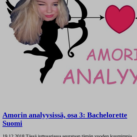
Amorin analyysissä, osa 3: Bachelorette
Suomi
19.12.2018
Tässä juttusarjassa seurataan tämän vuoden kuumimpia