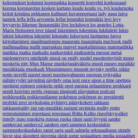
kokemukset
kolumni
konepaikka
konsertit
konvehti
korkeasaari
korona
koronavirus
kosken kartano
koulu
koulu vs. työ
kouluruoka
kriisit
kristiina pekkanen
kulttuuri
kuvareportaasi
lady gaga
laiva
lantrek
leffa
leffa-arvostelu
leffat
lemmikit
lemmikki
levi
levy
levyarvio
liikenne
linnanmäki
live
lockdown
los angeles
Lotta-
Maria Heinonen
love island
lukeminen
lukemista
lukihäiriö
lukio
lukiot
lukuintoa
lukupiiri
lukutaito
lukuvuosi
luottamus
luova
kirjoittaminen
maailmanloppu
maaseutu
maauimala
macbook
malli
mallimaailma
mallit
marraskuu
marvel
maskuliinisuus
matematiikka
matikka
matka
matkailu
matkavinkit
matkustelu
messut
metsä
mielenterveys
mielipide
missä on emily
model
moottoripyörät
mopo
moskeija
mtv
Mun Manse
munkirjapäiväkirja
muoti
museo
musiikki
musiikkiala
musikaali
Muumimuseo
muumit
myrsky
netflix
nikke
notio
novelli
nuoret
nuori
nuorisovaltuusto
nuoruus
nykyaika
nähtävyydet
näytelmä
näyttely
oma koti
once upon a time
opettaja
opettajat
opinnot
opiskelu
opkh
opot
parasta
pelaaminen
penkkarit
pentti koivisto
perttu ojansuu
plagionti
playstation
podcast
poikkeustila
poikkeustilanne
pokémon
pokémon go
presidentti
profekti
psvr
psykologia
pyhimys
pääsykokeet
rakkaus
rakkausreality
rap
rap-musiikki
rasismi
ravintola
reality
rento
rentoutuminen
reportaasi
repostaasi
Riitta Kallio
riseofskywalker
risteily
runo
runokirja
runous
ruoka
räppi
sami hyypiä
samke
samkecast
samkeco2
samken opet
sammon keskuslukio
sammonkeskuslukio
sanni
sarja
sauli salmela
seksuaalisuus
simple
favor
sisu
skootteri
slovenia
slush
some
sosiaalinen media
sosiaaliset