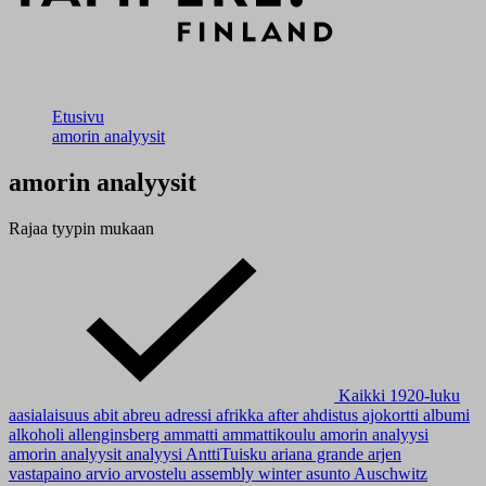
Etusivu
amorin analyysit
amorin analyysit
Rajaa tyypin mukaan
Kaikki
1920-luku
aasialaisuus
abit
abreu
adressi
afrikka
after
ahdistus
ajokortti
albumi
alkoholi
allenginsberg
ammatti
ammattikoulu
amorin analyysi
amorin analyysit
analyysi
AnttiTuisku
ariana grande
arjen
vastapaino
arvio
arvostelu
assembly winter
asunto
Auschwitz