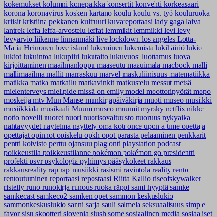
kokemukset
kolumni
konepaikka
konsertit
konvehti
korkeasaari
korona
koronavirus
kosken kartano
koulu
koulu vs. työ
kouluruoka
kriisit
kristiina pekkanen
kulttuuri
kuvareportaasi
lady gaga
laiva
lantrek
leffa
leffa-arvostelu
leffat
lemmikit
lemmikki
levi
levy
levyarvio
liikenne
linnanmäki
live
lockdown
los angeles
Lotta-
Maria Heinonen
love island
lukeminen
lukemista
lukihäiriö
lukio
lukiot
lukuintoa
lukupiiri
lukutaito
lukuvuosi
luottamus
luova
kirjoittaminen
maailmanloppu
maaseutu
maauimala
macbook
malli
mallimaailma
mallit
marraskuu
marvel
maskuliinisuus
matematiikka
matikka
matka
matkailu
matkavinkit
matkustelu
messut
metsä
mielenterveys
mielipide
missä on emily
model
moottoripyörät
mopo
moskeija
mtv
Mun Manse
munkirjapäiväkirja
muoti
museo
musiikki
musiikkiala
musikaali
Muumimuseo
muumit
myrsky
netflix
nikke
notio
novelli
nuoret
nuori
nuorisovaltuusto
nuoruus
nykyaika
nähtävyydet
näytelmä
näyttely
oma koti
once upon a time
opettaja
opettajat
opinnot
opiskelu
opkh
opot
parasta
pelaaminen
penkkarit
pentti koivisto
perttu ojansuu
plagionti
playstation
podcast
poikkeustila
poikkeustilanne
pokémon
pokémon go
presidentti
profekti
psvr
psykologia
pyhimys
pääsykokeet
rakkaus
rakkausreality
rap
rap-musiikki
rasismi
ravintola
reality
rento
rentoutuminen
reportaasi
repostaasi
Riitta Kallio
riseofskywalker
risteily
runo
runokirja
runous
ruoka
räppi
sami hyypiä
samke
samkecast
samkeco2
samken opet
sammon keskuslukio
sammonkeskuslukio
sanni
sarja
sauli salmela
seksuaalisuus
simple
favor
sisu
skootteri
slovenia
slush
some
sosiaalinen media
sosiaaliset