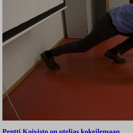
Pentti Koivisto on utelias kokeilemaan