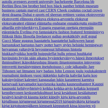
autoilu
avengers
averett university
bachelorette
Barcelona
bb
Berliini
Bess
big brother
bird box
black panther
british museum
business
captain marvel
cast
CERN
Cheek
coulutus coctail
crown
demi
draama
Dubai
e-sports
ed sheeran
eettinen vastuu
ekstroversio
ekstrovertti
ellinoora
elokuva
elokuva-arvostelu
elokuvat
elokuvateatteri
eläimet
eläintarha
endgame
ennakkojuttu
ensitreffit
alttarilla
erityisherkkyys
Espanja
espanjan opettaja
eteenpäin
etäopiskelu
Evelina
eyp
fantasiakirja
fashion
featured
feminiinisyys
fiiliksiä
fiktio
filosofia
freelancer
gallup
geokätköily
golf
gopal
Gucci Mane
gugguu
haastattelu
haastattelut
halloween
harari
harrastukset
harrastus
harry potter
harry styles
helsinki
hemingway
hervannan valtaväylä
hevosmessut
hiljaisuus
historia
hiukkasfysiikka
hotellit
huippuleffat
hullu prinssi
huuhkajat
huvipuisto
hyvän sään aikana
hyväntekeväisyys
häpeä
ihmeotukset
ihmissuhteet
ikäpoikkeuslupa
ilmasto
ilmastonmuutos
introversio
introvertti
itsenäistyminen
itsetuhoisuus
j. cole
jalkapallo
Jare
Tiihonen
jari litmanen
joey badass
John Lennon
joulu
joulukalenterit
journalismi
jäniksen vuosi
jääkiekko
kahvila
kahvilat
kaija koo
kaksipyöräiset
kalenteri
kangasalan lukio
karanteeni
karmiva
karnevaali
karvamadot
kasvisruoka
kauhu
kauneusihanteet
Kauppi
kaupunki
kehitysyhteistyö
keikka
keikka-arvio
keliakia
kepparit
keppihevonen
keskustelukulttuuri
kesä
kesäduuni
kesälaitumet
kesätyö
kesätyöt
kiasma
kielet
kiipeily
kirja
kirja-arvostelu
kirjallisuus
kirjamessut
kirjamessut2019
kirjapäiväkirja
kirjasarja
kirjat
kirjoitustenjälkeen
kirpparit
kirpputorit
kissa
kissojen yö