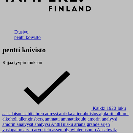
Etusivu
pentti koivisto
pentti koivisto
Rajaa tyypin mukaan
Kaikki
1920-luku
aasialaisuus
abit
abreu
adressi
afrikka
after
ahdistus
ajokortti
albumi
alkoholi
allenginsberg
ammatti
ammattikoulu
amorin analyysi
amorin analyysit
analyysi
AnttiTuisku
ariana grande
arjen
vastapaino
arvio
arvostelu
assembly winter
asunto
Auschwitz