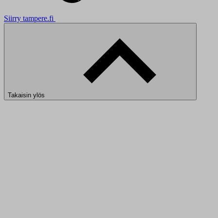
Siirry tampere.fi
Takaisin ylös