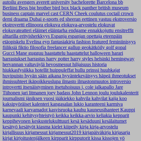
autoilu
avengers
averett university
bachelorette
Barcelona
bb
Berliini
Bess
big brother
bird box
black panther
british museum
business
captain marvel
cast
CERN
Cheek
coulutus coctail
crown
demi
draama
Dubai
e-sports
ed sheeran
eettinen vastuu
ekstroversio
ekstrovertti
ellinoora
elokuva
elokuva-arvostelu
elokuvat
elokuvateatteri
eläimet
eläintarha
endgame
ennakkojuttu
ensitreffit
alttarilla
erityisherkkyys
Espanja
espanjan opettaja
eteenpäin
etäopiskelu
Evelina
eyp
fantasiakirja
fashion
featured
feminiinisyys
fiiliksiä
fiktio
filosofia
freelancer
gallup
geokätköily
golf
gopal
Gucci Mane
gugguu
haastattelu
haastattelut
halloween
harari
harrastukset
harrastus
harry potter
harry styles
helsinki
hemingway
hervannan valtaväylä
hevosmessut
hiljaisuus
historia
hiukkasfysiikka
hotellit
huippuleffat
hullu prinssi
huuhkajat
huvipuisto
hyvän sään aikana
hyväntekeväisyys
häpeä
ihmeotukset
ihmissuhteet
ikäpoikkeuslupa
ilmasto
ilmastonmuutos
introversio
introvertti
itsenäistyminen
itsetuhoisuus
j. cole
jalkapallo
Jare
Tiihonen
jari litmanen
joey badass
John Lennon
joulu
joulukalenterit
journalismi
jäniksen vuosi
jääkiekko
kahvila
kahvilat
kaija koo
kaksipyöräiset
kalenteri
kangasalan lukio
karanteeni
karmiva
karnevaali
karvamadot
kasvisruoka
kauhu
kauneusihanteet
Kauppi
kaupunki
kehitysyhteistyö
keikka
keikka-arvio
keliakia
kepparit
keppihevonen
keskustelukulttuuri
kesä
kesäduuni
kesälaitumet
kesätyö
kesätyöt
kiasma
kielet
kiipeily
kirja
kirja-arvostelu
kirjallisuus
kirjamessut
kirjamessut2019
kirjapäiväkirja
kirjasarja
kirjat
kirjoitustenjälkeen
kirpparit
kirpputorit
kissa
kissojen yö