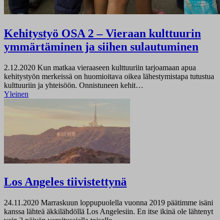
Kehitystyö OSA 2 – Vieraan kulttuurin
ymmärtäminen ja siihen sulautuminen
2.12.2020
Kun matkaa vieraaseen kulttuuriin tarjoamaan apua
kehitystyön merkeissä on huomioitava oikea lähestymistapa tutustua
kulttuuriin ja yhteisöön. Onnistuneen kehit…
Yleinen
Los Angeles tiivistettynä
24.11.2020
Marraskuun loppupuolella vuonna 2019 päätimme isäni
kanssa lähteä äkkilähdöllä Los Angelesiin. En itse ikinä ole lähtenyt