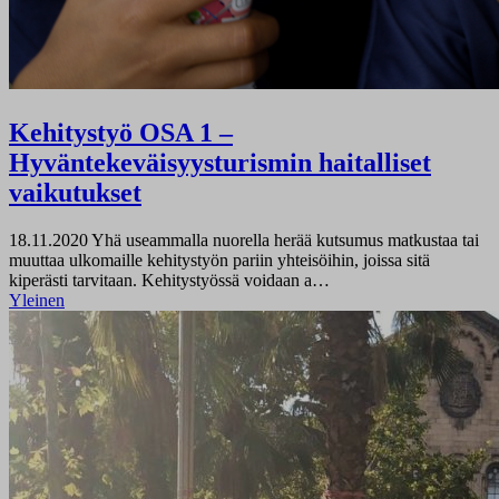
Kehitystyö OSA 1 –
Hyväntekeväisyysturismin haitalliset
vaikutukset
18.11.2020
Yhä useammalla nuorella herää kutsumus matkustaa tai
muuttaa ulkomaille kehitystyön pariin yhteisöihin, joissa sitä
kiperästi tarvitaan. Kehitystyössä voidaan a…
Yleinen