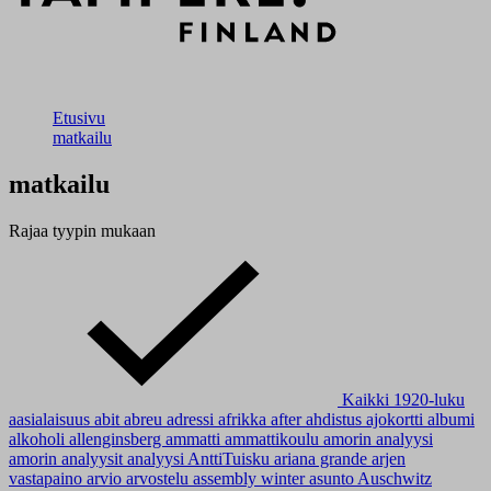
Etusivu
matkailu
matkailu
Rajaa tyypin mukaan
Kaikki
1920-luku
aasialaisuus
abit
abreu
adressi
afrikka
after
ahdistus
ajokortti
albumi
alkoholi
allenginsberg
ammatti
ammattikoulu
amorin analyysi
amorin analyysit
analyysi
AnttiTuisku
ariana grande
arjen
vastapaino
arvio
arvostelu
assembly winter
asunto
Auschwitz