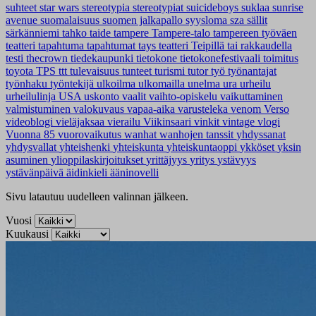
suhteet
star wars
stereotypia
stereotypiat
suicideboys
suklaa
sunrise
avenue
suomalaisuus
suomen jalkapallo
syysloma
sza
sällit
särkänniemi
tahko
taide
tampere
Tampere-talo
tampereen työväen
teatteri
tapahtuma
tapahtumat
tays
teatteri
Teipillä tai rakkaudella
testi
thecrown
tiedekaupunki
tietokone
tietokonefestivaali
toimitus
toyota
TPS
ttt
tulevaisuus
tunteet
turismi
tutor
työ
työnantajat
työnhaku
työntekijä
ulkoilma
ulkomailla
unelma
ura
urheilu
urheilulinja
USA
uskonto
vaalit
vaihto-opiskelu
vaikuttaminen
valmistuminen
valokuvaus
vapaa-aika
varusteleka
venom
Verso
videoblogi
vieläjaksaa
vierailu
Viikinsaari
vinkit
vintage
vlogi
Vuonna 85
vuorovaikutus
wanhat
wanhojen tanssit
yhdyssanat
yhdysvallat
yhteishenki
yhteiskunta
yhteiskuntaoppi
ykköset
yksin
asuminen
ylioppilaskirjoitukset
yrittäjyys
yritys
ystävyys
ystävänpäivä
äidinkieli
ääninovelli
Sivu latautuu uudelleen valinnan jälkeen.
Vuosi
Kuukausi