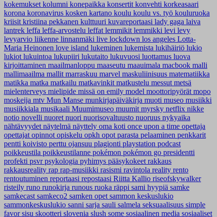
kokemukset
kolumni
konepaikka
konsertit
konvehti
korkeasaari
korona
koronavirus
kosken kartano
koulu
koulu vs. työ
kouluruoka
kriisit
kristiina pekkanen
kulttuuri
kuvareportaasi
lady gaga
laiva
lantrek
leffa
leffa-arvostelu
leffat
lemmikit
lemmikki
levi
levy
levyarvio
liikenne
linnanmäki
live
lockdown
los angeles
Lotta-
Maria Heinonen
love island
lukeminen
lukemista
lukihäiriö
lukio
lukiot
lukuintoa
lukupiiri
lukutaito
lukuvuosi
luottamus
luova
kirjoittaminen
maailmanloppu
maaseutu
maauimala
macbook
malli
mallimaailma
mallit
marraskuu
marvel
maskuliinisuus
matematiikka
matikka
matka
matkailu
matkavinkit
matkustelu
messut
metsä
mielenterveys
mielipide
missä on emily
model
moottoripyörät
mopo
moskeija
mtv
Mun Manse
munkirjapäiväkirja
muoti
museo
musiikki
musiikkiala
musikaali
Muumimuseo
muumit
myrsky
netflix
nikke
notio
novelli
nuoret
nuori
nuorisovaltuusto
nuoruus
nykyaika
nähtävyydet
näytelmä
näyttely
oma koti
once upon a time
opettaja
opettajat
opinnot
opiskelu
opkh
opot
parasta
pelaaminen
penkkarit
pentti koivisto
perttu ojansuu
plagionti
playstation
podcast
poikkeustila
poikkeustilanne
pokémon
pokémon go
presidentti
profekti
psvr
psykologia
pyhimys
pääsykokeet
rakkaus
rakkausreality
rap
rap-musiikki
rasismi
ravintola
reality
rento
rentoutuminen
reportaasi
repostaasi
Riitta Kallio
riseofskywalker
risteily
runo
runokirja
runous
ruoka
räppi
sami hyypiä
samke
samkecast
samkeco2
samken opet
sammon keskuslukio
sammonkeskuslukio
sanni
sarja
sauli salmela
seksuaalisuus
simple
favor
sisu
skootteri
slovenia
slush
some
sosiaalinen media
sosiaaliset