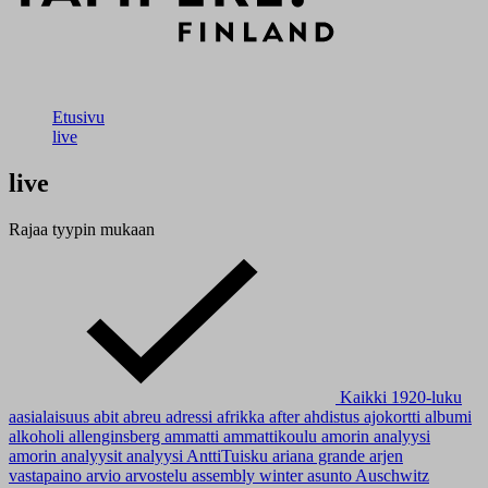
Etusivu
live
live
Rajaa tyypin mukaan
Kaikki
1920-luku
aasialaisuus
abit
abreu
adressi
afrikka
after
ahdistus
ajokortti
albumi
alkoholi
allenginsberg
ammatti
ammattikoulu
amorin analyysi
amorin analyysit
analyysi
AnttiTuisku
ariana grande
arjen
vastapaino
arvio
arvostelu
assembly winter
asunto
Auschwitz