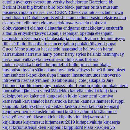
autoilu
avengers
averett university
bachelorette
Barcelona
bb
Berliini
Bess
big brother
bird box
black panther
british museum
business
captain marvel
cast
CERN
Cheek
coulutus coctail
crown
demi
draama
Dubai
e-sports
ed sheeran
eettinen vastuu
ekstroversio
ekstrovertti
ellinoora
elokuva
elokuva-arvostelu
elokuvat
elokuvateatteri
eläimet
eläintarha
endgame
ennakkojuttu
ensitreffit
alttarilla
erityisherkkyys
Espanja
espanjan opettaja
eteenpäin
etäopiskelu
Evelina
eyp
fantasiakirja
fashion
featured
feminiinisyys
fiiliksiä
fiktio
filosofia
freelancer
gallup
geokätköily
golf
gopal
Gucci Mane
gugguu
haastattelu
haastattelut
halloween
harari
harrastukset
harrastus
harry potter
harry styles
helsinki
hemingway
hervannan valtaväylä
hevosmessut
hiljaisuus
historia
hiukkasfysiikka
hotellit
huippuleffat
hullu prinssi
huuhkajat
huvipuisto
hyvän sään aikana
hyväntekeväisyys
häpeä
ihmeotukset
ihmissuhteet
ikäpoikkeuslupa
ilmasto
ilmastonmuutos
introversio
introvertti
itsenäistyminen
itsetuhoisuus
j. cole
jalkapallo
Jare
Tiihonen
jari litmanen
joey badass
John Lennon
joulu
joulukalenterit
journalismi
jäniksen vuosi
jääkiekko
kahvila
kahvilat
kaija koo
kaksipyöräiset
kalenteri
kangasalan lukio
karanteeni
karmiva
karnevaali
karvamadot
kasvisruoka
kauhu
kauneusihanteet
Kauppi
kaupunki
kehitysyhteistyö
keikka
keikka-arvio
keliakia
kepparit
keppihevonen
keskustelukulttuuri
kesä
kesäduuni
kesälaitumet
kesätyö
kesätyöt
kiasma
kielet
kiipeily
kirja
kirja-arvostelu
kirjallisuus
kirjamessut
kirjamessut2019
kirjapäiväkirja
kirjasarja
kirjat
kirjoitustenjälkeen
kirpparit
kirpputorit
kissa
kissojen yö