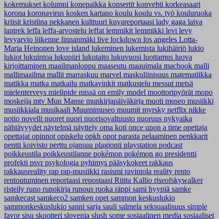
kokemukset
kolumni
konepaikka
konsertit
konvehti
korkeasaari
korona
koronavirus
kosken kartano
koulu
koulu vs. työ
kouluruoka
kriisit
kristiina pekkanen
kulttuuri
kuvareportaasi
lady gaga
laiva
lantrek
leffa
leffa-arvostelu
leffat
lemmikit
lemmikki
levi
levy
levyarvio
liikenne
linnanmäki
live
lockdown
los angeles
Lotta-
Maria Heinonen
love island
lukeminen
lukemista
lukihäiriö
lukio
lukiot
lukuintoa
lukupiiri
lukutaito
lukuvuosi
luottamus
luova
kirjoittaminen
maailmanloppu
maaseutu
maauimala
macbook
malli
mallimaailma
mallit
marraskuu
marvel
maskuliinisuus
matematiikka
matikka
matka
matkailu
matkavinkit
matkustelu
messut
metsä
mielenterveys
mielipide
missä on emily
model
moottoripyörät
mopo
moskeija
mtv
Mun Manse
munkirjapäiväkirja
muoti
museo
musiikki
musiikkiala
musikaali
Muumimuseo
muumit
myrsky
netflix
nikke
notio
novelli
nuoret
nuori
nuorisovaltuusto
nuoruus
nykyaika
nähtävyydet
näytelmä
näyttely
oma koti
once upon a time
opettaja
opettajat
opinnot
opiskelu
opkh
opot
parasta
pelaaminen
penkkarit
pentti koivisto
perttu ojansuu
plagionti
playstation
podcast
poikkeustila
poikkeustilanne
pokémon
pokémon go
presidentti
profekti
psvr
psykologia
pyhimys
pääsykokeet
rakkaus
rakkausreality
rap
rap-musiikki
rasismi
ravintola
reality
rento
rentoutuminen
reportaasi
repostaasi
Riitta Kallio
riseofskywalker
risteily
runo
runokirja
runous
ruoka
räppi
sami hyypiä
samke
samkecast
samkeco2
samken opet
sammon keskuslukio
sammonkeskuslukio
sanni
sarja
sauli salmela
seksuaalisuus
simple
favor
sisu
skootteri
slovenia
slush
some
sosiaalinen media
sosiaaliset