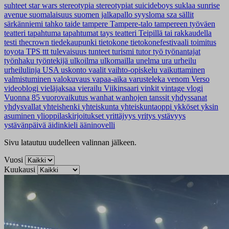
suhteet
star wars
stereotypia
stereotypiat
suicideboys
suklaa
sunrise
avenue
suomalaisuus
suomen jalkapallo
syysloma
sza
sällit
särkänniemi
tahko
taide
tampere
Tampere-talo
tampereen työväen
teatteri
tapahtuma
tapahtumat
tays
teatteri
Teipillä tai rakkaudella
testi
thecrown
tiedekaupunki
tietokone
tietokonefestivaali
toimitus
toyota
TPS
ttt
tulevaisuus
tunteet
turismi
tutor
työ
työnantajat
työnhaku
työntekijä
ulkoilma
ulkomailla
unelma
ura
urheilu
urheilulinja
USA
uskonto
vaalit
vaihto-opiskelu
vaikuttaminen
valmistuminen
valokuvaus
vapaa-aika
varusteleka
venom
Verso
videoblogi
vieläjaksaa
vierailu
Viikinsaari
vinkit
vintage
vlogi
Vuonna 85
vuorovaikutus
wanhat
wanhojen tanssit
yhdyssanat
yhdysvallat
yhteishenki
yhteiskunta
yhteiskuntaoppi
ykköset
yksin
asuminen
ylioppilaskirjoitukset
yrittäjyys
yritys
ystävyys
ystävänpäivä
äidinkieli
ääninovelli
Sivu latautuu uudelleen valinnan jälkeen.
Vuosi
Kuukausi