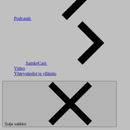
Podcastit
SamkeCast
Video
Yhteystiedot ja ylläpito
Sulje valikko