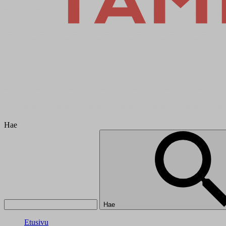
Hae
Hae
Etusivu