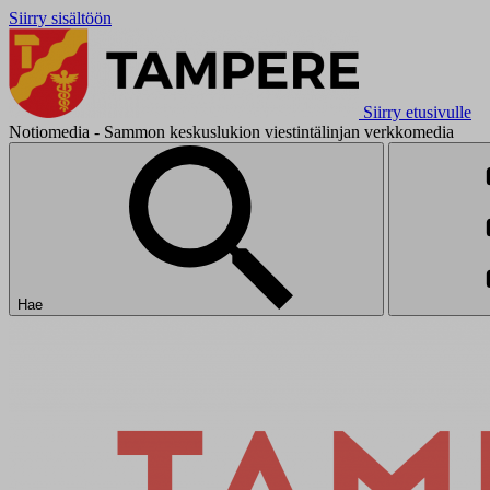
Siirry sisältöön
Siirry etusivulle
Notiomedia - Sammon keskuslukion viestintälinjan verkkomedia
Hae