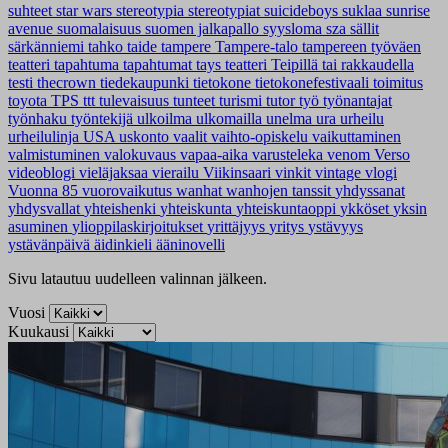
suhteet
star wars
stereotypia
stereotypiat
suicideboys
suklaa
sunrise
avenue
suomalaisuus
suomen jalkapallo
syysloma
sza
sällit
särkänniemi
tahko
taide
tampere
Tampere-talo
tampereen työväen
teatteri
tapahtuma
tapahtumat
tays
teatteri
Teipillä tai rakkaudella
testi
thecrown
tiedekaupunki
tietokone
tietokonefestivaali
toimitus
toyota
TPS
ttt
tulevaisuus
tunteet
turismi
tutor
työ
työnantajat
työnhaku
työntekijä
ulkoilma
ulkomailla
unelma
ura
urheilu
urheilulinja
USA
uskonto
vaalit
vaihto-opiskelu
vaikuttaminen
valmistuminen
valokuvaus
vapaa-aika
varusteleka
venom
Verso
videoblogi
vieläjaksaa
vierailu
Viikinsaari
vinkit
vintage
vlogi
Vuonna 85
vuorovaikutus
wanhat
wanhojen tanssit
yhdyssanat
yhdysvallat
yhteishenki
yhteiskunta
yhteiskuntaoppi
ykköset
yksin
asuminen
ylioppilaskirjoitukset
yrittäjyys
yritys
ystävyys
ystävänpäivä
äidinkieli
ääninovelli
Sivu latautuu uudelleen valinnan jälkeen.
Vuosi
Kuukausi