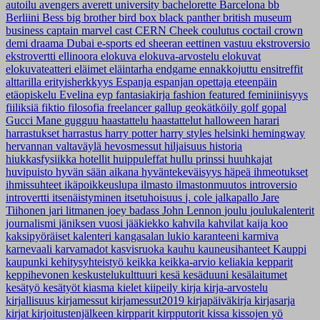
autoilu
avengers
averett university
bachelorette
Barcelona
bb
Berliini
Bess
big brother
bird box
black panther
british museum
business
captain marvel
cast
CERN
Cheek
coulutus coctail
crown
demi
draama
Dubai
e-sports
ed sheeran
eettinen vastuu
ekstroversio
ekstrovertti
ellinoora
elokuva
elokuva-arvostelu
elokuvat
elokuvateatteri
eläimet
eläintarha
endgame
ennakkojuttu
ensitreffit
alttarilla
erityisherkkyys
Espanja
espanjan opettaja
eteenpäin
etäopiskelu
Evelina
eyp
fantasiakirja
fashion
featured
feminiinisyys
fiiliksiä
fiktio
filosofia
freelancer
gallup
geokätköily
golf
gopal
Gucci Mane
gugguu
haastattelu
haastattelut
halloween
harari
harrastukset
harrastus
harry potter
harry styles
helsinki
hemingway
hervannan valtaväylä
hevosmessut
hiljaisuus
historia
hiukkasfysiikka
hotellit
huippuleffat
hullu prinssi
huuhkajat
huvipuisto
hyvän sään aikana
hyväntekeväisyys
häpeä
ihmeotukset
ihmissuhteet
ikäpoikkeuslupa
ilmasto
ilmastonmuutos
introversio
introvertti
itsenäistyminen
itsetuhoisuus
j. cole
jalkapallo
Jare
Tiihonen
jari litmanen
joey badass
John Lennon
joulu
joulukalenterit
journalismi
jäniksen vuosi
jääkiekko
kahvila
kahvilat
kaija koo
kaksipyöräiset
kalenteri
kangasalan lukio
karanteeni
karmiva
karnevaali
karvamadot
kasvisruoka
kauhu
kauneusihanteet
Kauppi
kaupunki
kehitysyhteistyö
keikka
keikka-arvio
keliakia
kepparit
keppihevonen
keskustelukulttuuri
kesä
kesäduuni
kesälaitumet
kesätyö
kesätyöt
kiasma
kielet
kiipeily
kirja
kirja-arvostelu
kirjallisuus
kirjamessut
kirjamessut2019
kirjapäiväkirja
kirjasarja
kirjat
kirjoitustenjälkeen
kirpparit
kirpputorit
kissa
kissojen yö