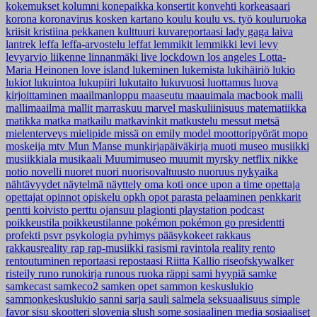
kokemukset
kolumni
konepaikka
konsertit
konvehti
korkeasaari
korona
koronavirus
kosken kartano
koulu
koulu vs. työ
kouluruoka
kriisit
kristiina pekkanen
kulttuuri
kuvareportaasi
lady gaga
laiva
lantrek
leffa
leffa-arvostelu
leffat
lemmikit
lemmikki
levi
levy
levyarvio
liikenne
linnanmäki
live
lockdown
los angeles
Lotta-
Maria Heinonen
love island
lukeminen
lukemista
lukihäiriö
lukio
lukiot
lukuintoa
lukupiiri
lukutaito
lukuvuosi
luottamus
luova
kirjoittaminen
maailmanloppu
maaseutu
maauimala
macbook
malli
mallimaailma
mallit
marraskuu
marvel
maskuliinisuus
matematiikka
matikka
matka
matkailu
matkavinkit
matkustelu
messut
metsä
mielenterveys
mielipide
missä on emily
model
moottoripyörät
mopo
moskeija
mtv
Mun Manse
munkirjapäiväkirja
muoti
museo
musiikki
musiikkiala
musikaali
Muumimuseo
muumit
myrsky
netflix
nikke
notio
novelli
nuoret
nuori
nuorisovaltuusto
nuoruus
nykyaika
nähtävyydet
näytelmä
näyttely
oma koti
once upon a time
opettaja
opettajat
opinnot
opiskelu
opkh
opot
parasta
pelaaminen
penkkarit
pentti koivisto
perttu ojansuu
plagionti
playstation
podcast
poikkeustila
poikkeustilanne
pokémon
pokémon go
presidentti
profekti
psvr
psykologia
pyhimys
pääsykokeet
rakkaus
rakkausreality
rap
rap-musiikki
rasismi
ravintola
reality
rento
rentoutuminen
reportaasi
repostaasi
Riitta Kallio
riseofskywalker
risteily
runo
runokirja
runous
ruoka
räppi
sami hyypiä
samke
samkecast
samkeco2
samken opet
sammon keskuslukio
sammonkeskuslukio
sanni
sarja
sauli salmela
seksuaalisuus
simple
favor
sisu
skootteri
slovenia
slush
some
sosiaalinen media
sosiaaliset