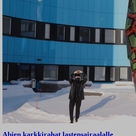
Abien karkkirahat lastensairaalalle