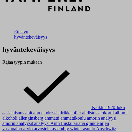
Etusivu
hyväntekeväisyys
hyväntekeväisyys
Rajaa tyypin mukaan
Kaikki
1920-luku
aasialaisuus
abit
abreu
adressi
afrikka
after
ahdistus
ajokortti
albumi
alkoholi
allenginsberg
ammatti
ammattikoulu
amorin analyysi
amorin analyysit
analyysi
AnttiTuisku
ariana grande
arjen
vastapaino
arvio
arvostelu
assembly winter
asunto
Auschwitz