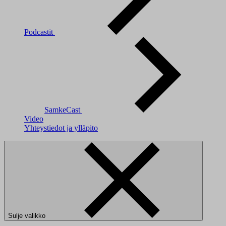
Podcastit
SamkeCast
Video
Yhteystiedot ja ylläpito
Sulje valikko