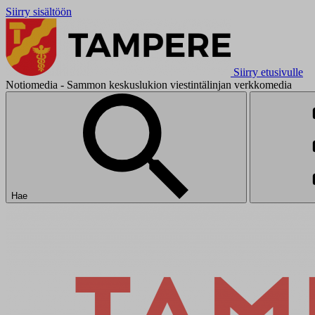
Siirry sisältöön
Siirry etusivulle
Notiomedia - Sammon keskuslukion viestintälinjan verkkomedia
Hae