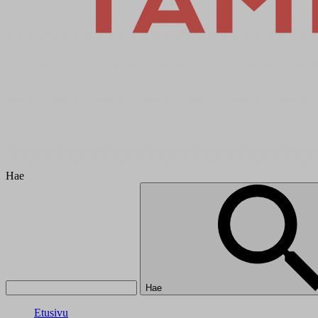
Hae
Hae
Etusivu