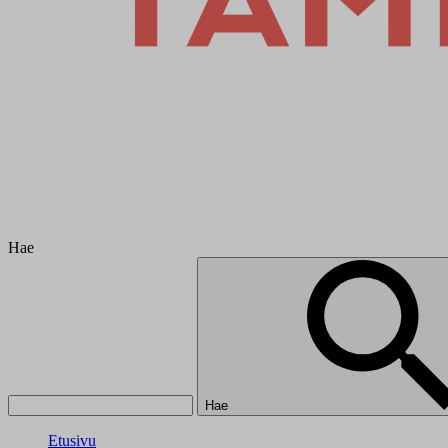
Hae
Hae
Etusivu