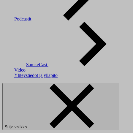
Podcastit
SamkeCast
Video
Yhteystiedot ja ylläpito
Sulje valikko