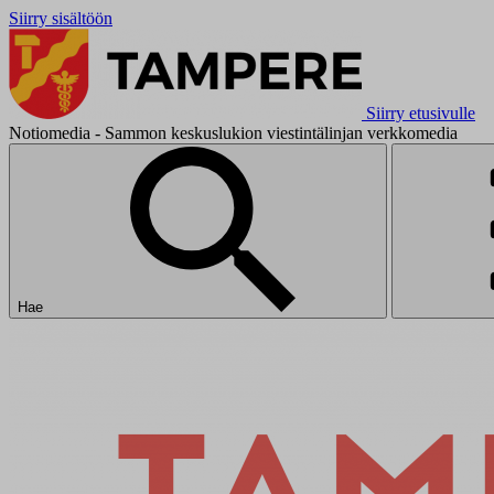
Siirry sisältöön
Siirry etusivulle
Notiomedia - Sammon keskuslukion viestintälinjan verkkomedia
Hae