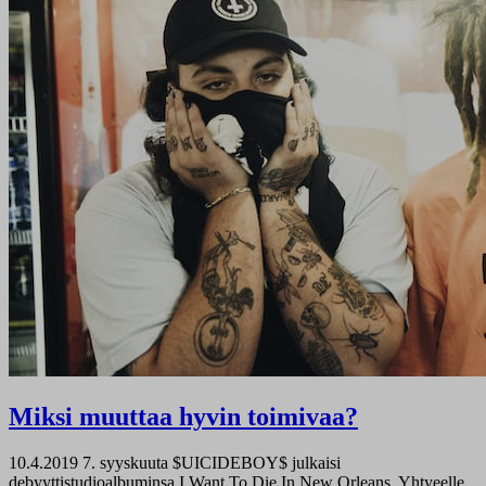
Miksi muuttaa hyvin toimivaa?
10.4.2019
7. syyskuuta $UICIDEBOY$ julkaisi
debyyttistudioalbuminsa I Want To Die In New Orleans. Yhtyeelle