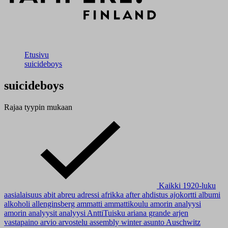
Etusivu
suicideboys
suicideboys
Rajaa tyypin mukaan
Kaikki
1920-luku
aasialaisuus
abit
abreu
adressi
afrikka
after
ahdistus
ajokortti
albumi
alkoholi
allenginsberg
ammatti
ammattikoulu
amorin analyysi
amorin analyysit
analyysi
AnttiTuisku
ariana grande
arjen
vastapaino
arvio
arvostelu
assembly winter
asunto
Auschwitz