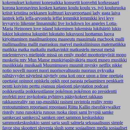
kokemukset
kolumni
konepaikka
konsertit
konvehti
korkeasaari
korona
koronavirus
kosken kartano
koulu
koulu vs. työ
kouluruoka
kriisit
kristiina pekkanen
kulttuuri
kuvareportaasi
lady gaga
laiva
lantrek
leffa
leffa-arvostelu
leffat
lemmikit
lemmikki
levi
levy
levyarvio
liikenne
linnanmäki
live
lockdown
los angeles
Lotta-
Maria Heinonen
love island
lukeminen
lukemista
lukihäiriö
lukio
lukiot
lukuintoa
lukupiiri
lukutaito
lukuvuosi
luottamus
luova
kirjoittaminen
maailmanloppu
maaseutu
maauimala
macbook
malli
mallimaailma
mallit
marraskuu
marvel
maskuliinisuus
matematiikka
matikka
matka
matkailu
matkavinkit
matkustelu
messut
metsä
mielenterveys
mielipide
missä on emily
model
moottoripyörät
mopo
moskeija
mtv
Mun Manse
munkirjapäiväkirja
muoti
museo
musiikki
musiikkiala
musikaali
Muumimuseo
muumit
myrsky
netflix
nikke
notio
novelli
nuoret
nuori
nuorisovaltuusto
nuoruus
nykyaika
nähtävyydet
näytelmä
näyttely
oma koti
once upon a time
opettaja
opettajat
opinnot
opiskelu
opkh
opot
parasta
pelaaminen
penkkarit
pentti koivisto
perttu ojansuu
plagionti
playstation
podcast
poikkeustila
poikkeustilanne
pokémon
pokémon go
presidentti
profekti
psvr
psykologia
pyhimys
pääsykokeet
rakkaus
rakkausreality
rap
rap-musiikki
rasismi
ravintola
reality
rento
rentoutuminen
reportaasi
repostaasi
Riitta Kallio
riseofskywalker
risteily
runo
runokirja
runous
ruoka
räppi
sami hyypiä
samke
samkecast
samkeco2
samken opet
sammon keskuslukio
sammonkeskuslukio
sanni
sarja
sauli salmela
seksuaalisuus
simple
favor
sisu
skootteri
slovenia
slush
some
sosiaalinen media
sosiaaliset