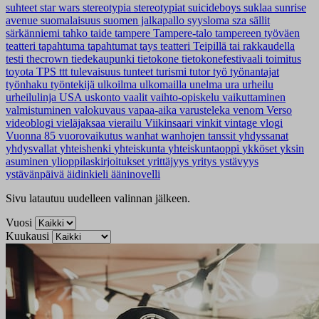
suhteet
star wars
stereotypia
stereotypiat
suicideboys
suklaa
sunrise
avenue
suomalaisuus
suomen jalkapallo
syysloma
sza
sällit
särkänniemi
tahko
taide
tampere
Tampere-talo
tampereen työväen
teatteri
tapahtuma
tapahtumat
tays
teatteri
Teipillä tai rakkaudella
testi
thecrown
tiedekaupunki
tietokone
tietokonefestivaali
toimitus
toyota
TPS
ttt
tulevaisuus
tunteet
turismi
tutor
työ
työnantajat
työnhaku
työntekijä
ulkoilma
ulkomailla
unelma
ura
urheilu
urheilulinja
USA
uskonto
vaalit
vaihto-opiskelu
vaikuttaminen
valmistuminen
valokuvaus
vapaa-aika
varusteleka
venom
Verso
videoblogi
vieläjaksaa
vierailu
Viikinsaari
vinkit
vintage
vlogi
Vuonna 85
vuorovaikutus
wanhat
wanhojen tanssit
yhdyssanat
yhdysvallat
yhteishenki
yhteiskunta
yhteiskuntaoppi
ykköset
yksin
asuminen
ylioppilaskirjoitukset
yrittäjyys
yritys
ystävyys
ystävänpäivä
äidinkieli
ääninovelli
Sivu latautuu uudelleen valinnan jälkeen.
Vuosi
Kuukausi