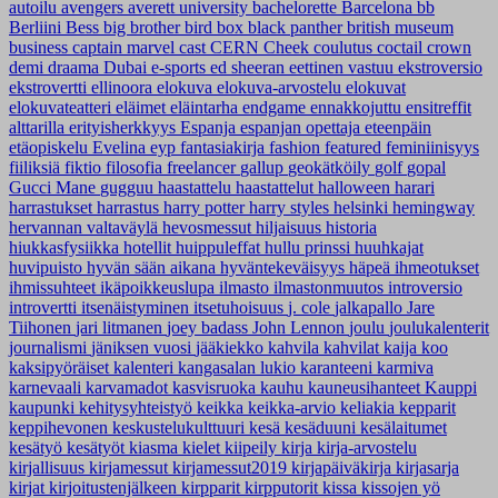
autoilu
avengers
averett university
bachelorette
Barcelona
bb
Berliini
Bess
big brother
bird box
black panther
british museum
business
captain marvel
cast
CERN
Cheek
coulutus coctail
crown
demi
draama
Dubai
e-sports
ed sheeran
eettinen vastuu
ekstroversio
ekstrovertti
ellinoora
elokuva
elokuva-arvostelu
elokuvat
elokuvateatteri
eläimet
eläintarha
endgame
ennakkojuttu
ensitreffit
alttarilla
erityisherkkyys
Espanja
espanjan opettaja
eteenpäin
etäopiskelu
Evelina
eyp
fantasiakirja
fashion
featured
feminiinisyys
fiiliksiä
fiktio
filosofia
freelancer
gallup
geokätköily
golf
gopal
Gucci Mane
gugguu
haastattelu
haastattelut
halloween
harari
harrastukset
harrastus
harry potter
harry styles
helsinki
hemingway
hervannan valtaväylä
hevosmessut
hiljaisuus
historia
hiukkasfysiikka
hotellit
huippuleffat
hullu prinssi
huuhkajat
huvipuisto
hyvän sään aikana
hyväntekeväisyys
häpeä
ihmeotukset
ihmissuhteet
ikäpoikkeuslupa
ilmasto
ilmastonmuutos
introversio
introvertti
itsenäistyminen
itsetuhoisuus
j. cole
jalkapallo
Jare
Tiihonen
jari litmanen
joey badass
John Lennon
joulu
joulukalenterit
journalismi
jäniksen vuosi
jääkiekko
kahvila
kahvilat
kaija koo
kaksipyöräiset
kalenteri
kangasalan lukio
karanteeni
karmiva
karnevaali
karvamadot
kasvisruoka
kauhu
kauneusihanteet
Kauppi
kaupunki
kehitysyhteistyö
keikka
keikka-arvio
keliakia
kepparit
keppihevonen
keskustelukulttuuri
kesä
kesäduuni
kesälaitumet
kesätyö
kesätyöt
kiasma
kielet
kiipeily
kirja
kirja-arvostelu
kirjallisuus
kirjamessut
kirjamessut2019
kirjapäiväkirja
kirjasarja
kirjat
kirjoitustenjälkeen
kirpparit
kirpputorit
kissa
kissojen yö