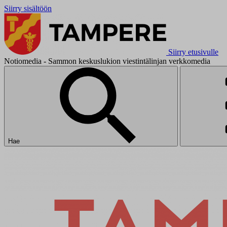
Siirry sisältöön
Siirry etusivulle
Notiomedia - Sammon keskuslukion viestintälinjan verkkomedia
Hae