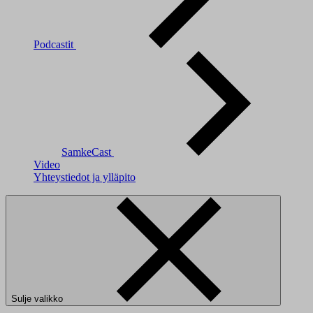
Podcastit
SamkeCast
Video
Yhteystiedot ja ylläpito
Sulje valikko