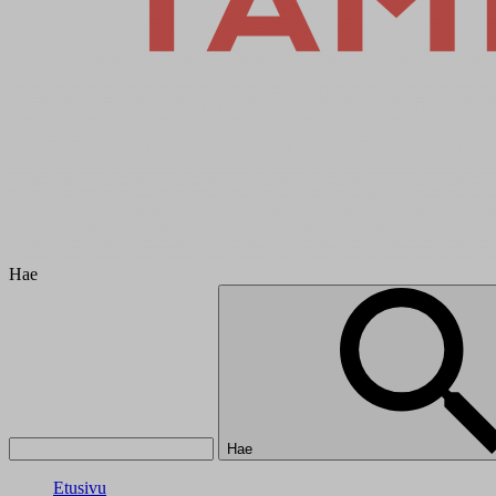
Hae
Hae
Etusivu