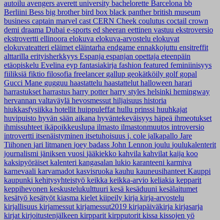
autoilu
avengers
averett university
bachelorette
Barcelona
bb
Berliini
Bess
big brother
bird box
black panther
british museum
business
captain marvel
cast
CERN
Cheek
coulutus coctail
crown
demi
draama
Dubai
e-sports
ed sheeran
eettinen vastuu
ekstroversio
ekstrovertti
ellinoora
elokuva
elokuva-arvostelu
elokuvat
elokuvateatteri
eläimet
eläintarha
endgame
ennakkojuttu
ensitreffit
alttarilla
erityisherkkyys
Espanja
espanjan opettaja
eteenpäin
etäopiskelu
Evelina
eyp
fantasiakirja
fashion
featured
feminiinisyys
fiiliksiä
fiktio
filosofia
freelancer
gallup
geokätköily
golf
gopal
Gucci Mane
gugguu
haastattelu
haastattelut
halloween
harari
harrastukset
harrastus
harry potter
harry styles
helsinki
hemingway
hervannan valtaväylä
hevosmessut
hiljaisuus
historia
hiukkasfysiikka
hotellit
huippuleffat
hullu prinssi
huuhkajat
huvipuisto
hyvän sään aikana
hyväntekeväisyys
häpeä
ihmeotukset
ihmissuhteet
ikäpoikkeuslupa
ilmasto
ilmastonmuutos
introversio
introvertti
itsenäistyminen
itsetuhoisuus
j. cole
jalkapallo
Jare
Tiihonen
jari litmanen
joey badass
John Lennon
joulu
joulukalenterit
journalismi
jäniksen vuosi
jääkiekko
kahvila
kahvilat
kaija koo
kaksipyöräiset
kalenteri
kangasalan lukio
karanteeni
karmiva
karnevaali
karvamadot
kasvisruoka
kauhu
kauneusihanteet
Kauppi
kaupunki
kehitysyhteistyö
keikka
keikka-arvio
keliakia
kepparit
keppihevonen
keskustelukulttuuri
kesä
kesäduuni
kesälaitumet
kesätyö
kesätyöt
kiasma
kielet
kiipeily
kirja
kirja-arvostelu
kirjallisuus
kirjamessut
kirjamessut2019
kirjapäiväkirja
kirjasarja
kirjat
kirjoitustenjälkeen
kirpparit
kirpputorit
kissa
kissojen yö