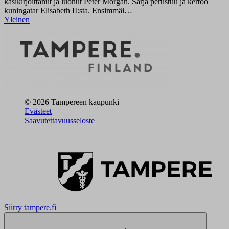
käsikirjoittanut ja luonut Peter Morgan. Sarja perustuu ja kertoo
kuningatar Elisabeth II:sta. Ensimmäi…
Yleinen
© 2026 Tampereen kaupunki
Evästeet
Saavutettavuusseloste
Siirry tampere.fi