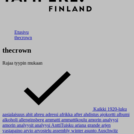
Etusivu
thecrown
thecrown
Rajaa tyypin mukaan
Kaikki
1920-luku
aasialaisuus
abit
abreu
adressi
afrikka
after
ahdistus
ajokortti
albumi
alkoholi
allenginsberg
ammatti
ammattikoulu
amorin analyysi
amorin analyysit
analyysi
AnttiTuisku
ariana grande
arjen
vastapaino
arvio
arvostelu
assembly winter
asunto
Auschwitz