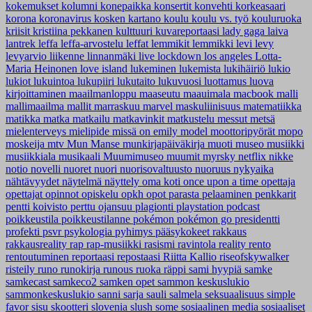
kokemukset
kolumni
konepaikka
konsertit
konvehti
korkeasaari
korona
koronavirus
kosken kartano
koulu
koulu vs. työ
kouluruoka
kriisit
kristiina pekkanen
kulttuuri
kuvareportaasi
lady gaga
laiva
lantrek
leffa
leffa-arvostelu
leffat
lemmikit
lemmikki
levi
levy
levyarvio
liikenne
linnanmäki
live
lockdown
los angeles
Lotta-
Maria Heinonen
love island
lukeminen
lukemista
lukihäiriö
lukio
lukiot
lukuintoa
lukupiiri
lukutaito
lukuvuosi
luottamus
luova
kirjoittaminen
maailmanloppu
maaseutu
maauimala
macbook
malli
mallimaailma
mallit
marraskuu
marvel
maskuliinisuus
matematiikka
matikka
matka
matkailu
matkavinkit
matkustelu
messut
metsä
mielenterveys
mielipide
missä on emily
model
moottoripyörät
mopo
moskeija
mtv
Mun Manse
munkirjapäiväkirja
muoti
museo
musiikki
musiikkiala
musikaali
Muumimuseo
muumit
myrsky
netflix
nikke
notio
novelli
nuoret
nuori
nuorisovaltuusto
nuoruus
nykyaika
nähtävyydet
näytelmä
näyttely
oma koti
once upon a time
opettaja
opettajat
opinnot
opiskelu
opkh
opot
parasta
pelaaminen
penkkarit
pentti koivisto
perttu ojansuu
plagionti
playstation
podcast
poikkeustila
poikkeustilanne
pokémon
pokémon go
presidentti
profekti
psvr
psykologia
pyhimys
pääsykokeet
rakkaus
rakkausreality
rap
rap-musiikki
rasismi
ravintola
reality
rento
rentoutuminen
reportaasi
repostaasi
Riitta Kallio
riseofskywalker
risteily
runo
runokirja
runous
ruoka
räppi
sami hyypiä
samke
samkecast
samkeco2
samken opet
sammon keskuslukio
sammonkeskuslukio
sanni
sarja
sauli salmela
seksuaalisuus
simple
favor
sisu
skootteri
slovenia
slush
some
sosiaalinen media
sosiaaliset