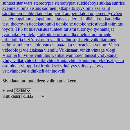
suhteet
star wars
stereotypia
stereotypiat
suicideboys
suklaa
sunrise
avenue
suomalaisuus
suomen jalkapallo
syysloma
sza
sällit
särkänniemi
tahko
taide
tampere
Tampere-talo
tampereen työväen
teatteri
tapahtuma
tapahtumat
tays
teatteri
Teipillä tai rakkaudella
testi
thecrown
tiedekaupunki
tietokone
tietokonefestivaali
toimitus
toyota
TPS
ttt
tulevaisuus
tunteet
turismi
tutor
työ
työnantajat
työnhaku
työntekijä
ulkoilma
ulkomailla
unelma
ura
urheilu
urheilulinja
USA
uskonto
vaalit
vaihto-opiskelu
vaikuttaminen
valmistuminen
valokuvaus
vapaa-aika
varusteleka
venom
Verso
videoblogi
vieläjaksaa
vierailu
Viikinsaari
vinkit
vintage
vlogi
Vuonna 85
vuorovaikutus
wanhat
wanhojen tanssit
yhdyssanat
yhdysvallat
yhteishenki
yhteiskunta
yhteiskuntaoppi
ykköset
yksin
asuminen
ylioppilaskirjoitukset
yrittäjyys
yritys
ystävyys
ystävänpäivä
äidinkieli
ääninovelli
Sivu latautuu uudelleen valinnan jälkeen.
Vuosi
Kuukausi