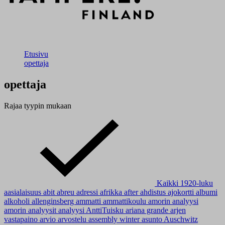
Etusivu
opettaja
opettaja
Rajaa tyypin mukaan
Kaikki
1920-luku
aasialaisuus
abit
abreu
adressi
afrikka
after
ahdistus
ajokortti
albumi
alkoholi
allenginsberg
ammatti
ammattikoulu
amorin analyysi
amorin analyysit
analyysi
AnttiTuisku
ariana grande
arjen
vastapaino
arvio
arvostelu
assembly winter
asunto
Auschwitz