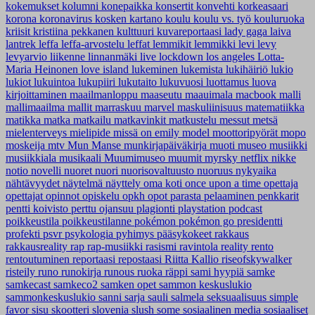
kokemukset
kolumni
konepaikka
konsertit
konvehti
korkeasaari
korona
koronavirus
kosken kartano
koulu
koulu vs. työ
kouluruoka
kriisit
kristiina pekkanen
kulttuuri
kuvareportaasi
lady gaga
laiva
lantrek
leffa
leffa-arvostelu
leffat
lemmikit
lemmikki
levi
levy
levyarvio
liikenne
linnanmäki
live
lockdown
los angeles
Lotta-
Maria Heinonen
love island
lukeminen
lukemista
lukihäiriö
lukio
lukiot
lukuintoa
lukupiiri
lukutaito
lukuvuosi
luottamus
luova
kirjoittaminen
maailmanloppu
maaseutu
maauimala
macbook
malli
mallimaailma
mallit
marraskuu
marvel
maskuliinisuus
matematiikka
matikka
matka
matkailu
matkavinkit
matkustelu
messut
metsä
mielenterveys
mielipide
missä on emily
model
moottoripyörät
mopo
moskeija
mtv
Mun Manse
munkirjapäiväkirja
muoti
museo
musiikki
musiikkiala
musikaali
Muumimuseo
muumit
myrsky
netflix
nikke
notio
novelli
nuoret
nuori
nuorisovaltuusto
nuoruus
nykyaika
nähtävyydet
näytelmä
näyttely
oma koti
once upon a time
opettaja
opettajat
opinnot
opiskelu
opkh
opot
parasta
pelaaminen
penkkarit
pentti koivisto
perttu ojansuu
plagionti
playstation
podcast
poikkeustila
poikkeustilanne
pokémon
pokémon go
presidentti
profekti
psvr
psykologia
pyhimys
pääsykokeet
rakkaus
rakkausreality
rap
rap-musiikki
rasismi
ravintola
reality
rento
rentoutuminen
reportaasi
repostaasi
Riitta Kallio
riseofskywalker
risteily
runo
runokirja
runous
ruoka
räppi
sami hyypiä
samke
samkecast
samkeco2
samken opet
sammon keskuslukio
sammonkeskuslukio
sanni
sarja
sauli salmela
seksuaalisuus
simple
favor
sisu
skootteri
slovenia
slush
some
sosiaalinen media
sosiaaliset