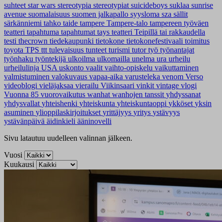
suhteet
star wars
stereotypia
stereotypiat
suicideboys
suklaa
sunrise
avenue
suomalaisuus
suomen jalkapallo
syysloma
sza
sällit
särkänniemi
tahko
taide
tampere
Tampere-talo
tampereen työväen
teatteri
tapahtuma
tapahtumat
tays
teatteri
Teipillä tai rakkaudella
testi
thecrown
tiedekaupunki
tietokone
tietokonefestivaali
toimitus
toyota
TPS
ttt
tulevaisuus
tunteet
turismi
tutor
työ
työnantajat
työnhaku
työntekijä
ulkoilma
ulkomailla
unelma
ura
urheilu
urheilulinja
USA
uskonto
vaalit
vaihto-opiskelu
vaikuttaminen
valmistuminen
valokuvaus
vapaa-aika
varusteleka
venom
Verso
videoblogi
vieläjaksaa
vierailu
Viikinsaari
vinkit
vintage
vlogi
Vuonna 85
vuorovaikutus
wanhat
wanhojen tanssit
yhdyssanat
yhdysvallat
yhteishenki
yhteiskunta
yhteiskuntaoppi
ykköset
yksin
asuminen
ylioppilaskirjoitukset
yrittäjyys
yritys
ystävyys
ystävänpäivä
äidinkieli
ääninovelli
Sivu latautuu uudelleen valinnan jälkeen.
Vuosi
Kuukausi