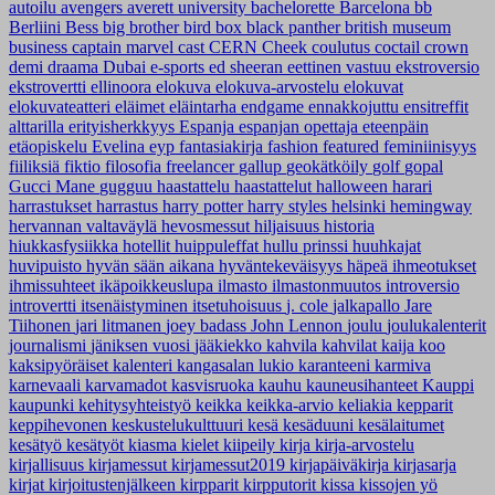
autoilu
avengers
averett university
bachelorette
Barcelona
bb
Berliini
Bess
big brother
bird box
black panther
british museum
business
captain marvel
cast
CERN
Cheek
coulutus coctail
crown
demi
draama
Dubai
e-sports
ed sheeran
eettinen vastuu
ekstroversio
ekstrovertti
ellinoora
elokuva
elokuva-arvostelu
elokuvat
elokuvateatteri
eläimet
eläintarha
endgame
ennakkojuttu
ensitreffit
alttarilla
erityisherkkyys
Espanja
espanjan opettaja
eteenpäin
etäopiskelu
Evelina
eyp
fantasiakirja
fashion
featured
feminiinisyys
fiiliksiä
fiktio
filosofia
freelancer
gallup
geokätköily
golf
gopal
Gucci Mane
gugguu
haastattelu
haastattelut
halloween
harari
harrastukset
harrastus
harry potter
harry styles
helsinki
hemingway
hervannan valtaväylä
hevosmessut
hiljaisuus
historia
hiukkasfysiikka
hotellit
huippuleffat
hullu prinssi
huuhkajat
huvipuisto
hyvän sään aikana
hyväntekeväisyys
häpeä
ihmeotukset
ihmissuhteet
ikäpoikkeuslupa
ilmasto
ilmastonmuutos
introversio
introvertti
itsenäistyminen
itsetuhoisuus
j. cole
jalkapallo
Jare
Tiihonen
jari litmanen
joey badass
John Lennon
joulu
joulukalenterit
journalismi
jäniksen vuosi
jääkiekko
kahvila
kahvilat
kaija koo
kaksipyöräiset
kalenteri
kangasalan lukio
karanteeni
karmiva
karnevaali
karvamadot
kasvisruoka
kauhu
kauneusihanteet
Kauppi
kaupunki
kehitysyhteistyö
keikka
keikka-arvio
keliakia
kepparit
keppihevonen
keskustelukulttuuri
kesä
kesäduuni
kesälaitumet
kesätyö
kesätyöt
kiasma
kielet
kiipeily
kirja
kirja-arvostelu
kirjallisuus
kirjamessut
kirjamessut2019
kirjapäiväkirja
kirjasarja
kirjat
kirjoitustenjälkeen
kirpparit
kirpputorit
kissa
kissojen yö