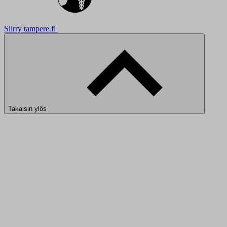
Siirry tampere.fi
Takaisin ylös