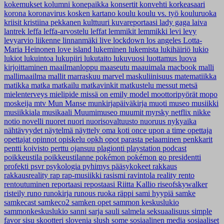
kokemukset
kolumni
konepaikka
konsertit
konvehti
korkeasaari
korona
koronavirus
kosken kartano
koulu
koulu vs. työ
kouluruoka
kriisit
kristiina pekkanen
kulttuuri
kuvareportaasi
lady gaga
laiva
lantrek
leffa
leffa-arvostelu
leffat
lemmikit
lemmikki
levi
levy
levyarvio
liikenne
linnanmäki
live
lockdown
los angeles
Lotta-
Maria Heinonen
love island
lukeminen
lukemista
lukihäiriö
lukio
lukiot
lukuintoa
lukupiiri
lukutaito
lukuvuosi
luottamus
luova
kirjoittaminen
maailmanloppu
maaseutu
maauimala
macbook
malli
mallimaailma
mallit
marraskuu
marvel
maskuliinisuus
matematiikka
matikka
matka
matkailu
matkavinkit
matkustelu
messut
metsä
mielenterveys
mielipide
missä on emily
model
moottoripyörät
mopo
moskeija
mtv
Mun Manse
munkirjapäiväkirja
muoti
museo
musiikki
musiikkiala
musikaali
Muumimuseo
muumit
myrsky
netflix
nikke
notio
novelli
nuoret
nuori
nuorisovaltuusto
nuoruus
nykyaika
nähtävyydet
näytelmä
näyttely
oma koti
once upon a time
opettaja
opettajat
opinnot
opiskelu
opkh
opot
parasta
pelaaminen
penkkarit
pentti koivisto
perttu ojansuu
plagionti
playstation
podcast
poikkeustila
poikkeustilanne
pokémon
pokémon go
presidentti
profekti
psvr
psykologia
pyhimys
pääsykokeet
rakkaus
rakkausreality
rap
rap-musiikki
rasismi
ravintola
reality
rento
rentoutuminen
reportaasi
repostaasi
Riitta Kallio
riseofskywalker
risteily
runo
runokirja
runous
ruoka
räppi
sami hyypiä
samke
samkecast
samkeco2
samken opet
sammon keskuslukio
sammonkeskuslukio
sanni
sarja
sauli salmela
seksuaalisuus
simple
favor
sisu
skootteri
slovenia
slush
some
sosiaalinen media
sosiaaliset