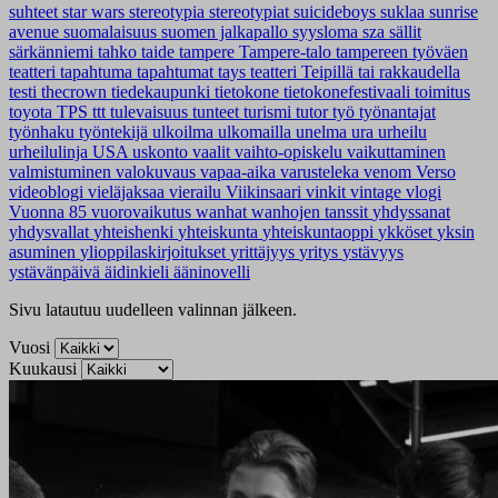
suhteet
star wars
stereotypia
stereotypiat
suicideboys
suklaa
sunrise
avenue
suomalaisuus
suomen jalkapallo
syysloma
sza
sällit
särkänniemi
tahko
taide
tampere
Tampere-talo
tampereen työväen
teatteri
tapahtuma
tapahtumat
tays
teatteri
Teipillä tai rakkaudella
testi
thecrown
tiedekaupunki
tietokone
tietokonefestivaali
toimitus
toyota
TPS
ttt
tulevaisuus
tunteet
turismi
tutor
työ
työnantajat
työnhaku
työntekijä
ulkoilma
ulkomailla
unelma
ura
urheilu
urheilulinja
USA
uskonto
vaalit
vaihto-opiskelu
vaikuttaminen
valmistuminen
valokuvaus
vapaa-aika
varusteleka
venom
Verso
videoblogi
vieläjaksaa
vierailu
Viikinsaari
vinkit
vintage
vlogi
Vuonna 85
vuorovaikutus
wanhat
wanhojen tanssit
yhdyssanat
yhdysvallat
yhteishenki
yhteiskunta
yhteiskuntaoppi
ykköset
yksin
asuminen
ylioppilaskirjoitukset
yrittäjyys
yritys
ystävyys
ystävänpäivä
äidinkieli
ääninovelli
Sivu latautuu uudelleen valinnan jälkeen.
Vuosi
Kuukausi