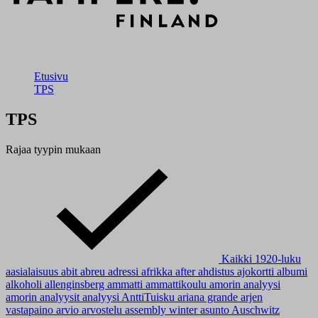
Etusivu
TPS
TPS
Rajaa tyypin mukaan
Kaikki
1920-luku
aasialaisuus
abit
abreu
adressi
afrikka
after
ahdistus
ajokortti
albumi
alkoholi
allenginsberg
ammatti
ammattikoulu
amorin analyysi
amorin analyysit
analyysi
AnttiTuisku
ariana grande
arjen
vastapaino
arvio
arvostelu
assembly winter
asunto
Auschwitz