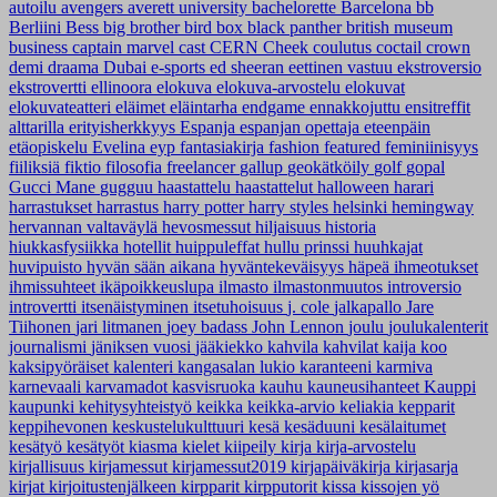
autoilu
avengers
averett university
bachelorette
Barcelona
bb
Berliini
Bess
big brother
bird box
black panther
british museum
business
captain marvel
cast
CERN
Cheek
coulutus coctail
crown
demi
draama
Dubai
e-sports
ed sheeran
eettinen vastuu
ekstroversio
ekstrovertti
ellinoora
elokuva
elokuva-arvostelu
elokuvat
elokuvateatteri
eläimet
eläintarha
endgame
ennakkojuttu
ensitreffit
alttarilla
erityisherkkyys
Espanja
espanjan opettaja
eteenpäin
etäopiskelu
Evelina
eyp
fantasiakirja
fashion
featured
feminiinisyys
fiiliksiä
fiktio
filosofia
freelancer
gallup
geokätköily
golf
gopal
Gucci Mane
gugguu
haastattelu
haastattelut
halloween
harari
harrastukset
harrastus
harry potter
harry styles
helsinki
hemingway
hervannan valtaväylä
hevosmessut
hiljaisuus
historia
hiukkasfysiikka
hotellit
huippuleffat
hullu prinssi
huuhkajat
huvipuisto
hyvän sään aikana
hyväntekeväisyys
häpeä
ihmeotukset
ihmissuhteet
ikäpoikkeuslupa
ilmasto
ilmastonmuutos
introversio
introvertti
itsenäistyminen
itsetuhoisuus
j. cole
jalkapallo
Jare
Tiihonen
jari litmanen
joey badass
John Lennon
joulu
joulukalenterit
journalismi
jäniksen vuosi
jääkiekko
kahvila
kahvilat
kaija koo
kaksipyöräiset
kalenteri
kangasalan lukio
karanteeni
karmiva
karnevaali
karvamadot
kasvisruoka
kauhu
kauneusihanteet
Kauppi
kaupunki
kehitysyhteistyö
keikka
keikka-arvio
keliakia
kepparit
keppihevonen
keskustelukulttuuri
kesä
kesäduuni
kesälaitumet
kesätyö
kesätyöt
kiasma
kielet
kiipeily
kirja
kirja-arvostelu
kirjallisuus
kirjamessut
kirjamessut2019
kirjapäiväkirja
kirjasarja
kirjat
kirjoitustenjälkeen
kirpparit
kirpputorit
kissa
kissojen yö