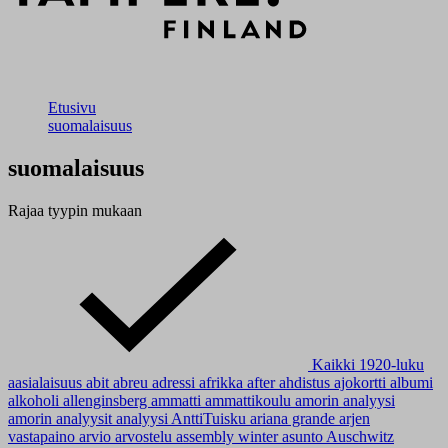
Etusivu
suomalaisuus
suomalaisuus
Rajaa tyypin mukaan
Kaikki
1920-luku
aasialaisuus
abit
abreu
adressi
afrikka
after
ahdistus
ajokortti
albumi
alkoholi
allenginsberg
ammatti
ammattikoulu
amorin analyysi
amorin analyysit
analyysi
AnttiTuisku
ariana grande
arjen
vastapaino
arvio
arvostelu
assembly winter
asunto
Auschwitz