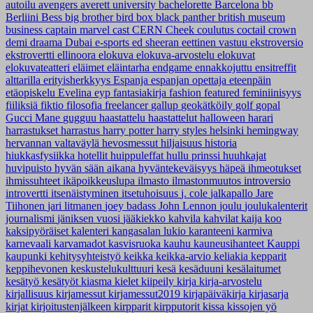
autoilu
avengers
averett university
bachelorette
Barcelona
bb
Berliini
Bess
big brother
bird box
black panther
british museum
business
captain marvel
cast
CERN
Cheek
coulutus coctail
crown
demi
draama
Dubai
e-sports
ed sheeran
eettinen vastuu
ekstroversio
ekstrovertti
ellinoora
elokuva
elokuva-arvostelu
elokuvat
elokuvateatteri
eläimet
eläintarha
endgame
ennakkojuttu
ensitreffit
alttarilla
erityisherkkyys
Espanja
espanjan opettaja
eteenpäin
etäopiskelu
Evelina
eyp
fantasiakirja
fashion
featured
feminiinisyys
fiiliksiä
fiktio
filosofia
freelancer
gallup
geokätköily
golf
gopal
Gucci Mane
gugguu
haastattelu
haastattelut
halloween
harari
harrastukset
harrastus
harry potter
harry styles
helsinki
hemingway
hervannan valtaväylä
hevosmessut
hiljaisuus
historia
hiukkasfysiikka
hotellit
huippuleffat
hullu prinssi
huuhkajat
huvipuisto
hyvän sään aikana
hyväntekeväisyys
häpeä
ihmeotukset
ihmissuhteet
ikäpoikkeuslupa
ilmasto
ilmastonmuutos
introversio
introvertti
itsenäistyminen
itsetuhoisuus
j. cole
jalkapallo
Jare
Tiihonen
jari litmanen
joey badass
John Lennon
joulu
joulukalenterit
journalismi
jäniksen vuosi
jääkiekko
kahvila
kahvilat
kaija koo
kaksipyöräiset
kalenteri
kangasalan lukio
karanteeni
karmiva
karnevaali
karvamadot
kasvisruoka
kauhu
kauneusihanteet
Kauppi
kaupunki
kehitysyhteistyö
keikka
keikka-arvio
keliakia
kepparit
keppihevonen
keskustelukulttuuri
kesä
kesäduuni
kesälaitumet
kesätyö
kesätyöt
kiasma
kielet
kiipeily
kirja
kirja-arvostelu
kirjallisuus
kirjamessut
kirjamessut2019
kirjapäiväkirja
kirjasarja
kirjat
kirjoitustenjälkeen
kirpparit
kirpputorit
kissa
kissojen yö