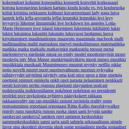
kokemukset
kolumni
konepaikka
konsertit
konvehti
korkeasaari
korona
koronavirus
kosken kartano
koulu
koulu vs. työ
kouluruoka
kriisit
kristiina pekkanen
kulttuuri
kuvareportaasi
lady gaga
laiva
lantrek
leffa
leffa-arvostelu
leffat
lemmikit
lemmikki
levi
levy
levyarvio
liikenne
linnanmäki
live
lockdown
los angeles
Lotta-
Maria Heinonen
love island
lukeminen
lukemista
lukihäiriö
lukio
lukiot
lukuintoa
lukupiiri
lukutaito
lukuvuosi
luottamus
luova
kirjoittaminen
maailmanloppu
maaseutu
maauimala
macbook
malli
mallimaailma
mallit
marraskuu
marvel
maskuliinisuus
matematiikka
matikka
matka
matkailu
matkavinkit
matkustelu
messut
metsä
mielenterveys
mielipide
missä on emily
model
moottoripyörät
mopo
moskeija
mtv
Mun Manse
munkirjapäiväkirja
muoti
museo
musiikki
musiikkiala
musikaali
Muumimuseo
muumit
myrsky
netflix
nikke
notio
novelli
nuoret
nuori
nuorisovaltuusto
nuoruus
nykyaika
nähtävyydet
näytelmä
näyttely
oma koti
once upon a time
opettaja
opettajat
opinnot
opiskelu
opkh
opot
parasta
pelaaminen
penkkarit
pentti koivisto
perttu ojansuu
plagionti
playstation
podcast
poikkeustila
poikkeustilanne
pokémon
pokémon go
presidentti
profekti
psvr
psykologia
pyhimys
pääsykokeet
rakkaus
rakkausreality
rap
rap-musiikki
rasismi
ravintola
reality
rento
rentoutuminen
reportaasi
repostaasi
Riitta Kallio
riseofskywalker
risteily
runo
runokirja
runous
ruoka
räppi
sami hyypiä
samke
samkecast
samkeco2
samken opet
sammon keskuslukio
sammonkeskuslukio
sanni
sarja
sauli salmela
seksuaalisuus
simple
favor
sisu
skootteri
slovenia
slush
some
sosiaalinen media
sosiaaliset