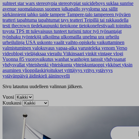
suhteet
star wars
stereotypia
stereotypiat
suicideboys
suklaa
sunrise
avenue
suomalaisuus
suomen jalkapallo
syysloma
sza
sällit
särkänniemi
tahko
taide
tampere
Tampere-talo
tampereen työväen
teatteri
tapahtuma
tapahtumat
tays
teatteri
Teipillä tai rakkaudella
testi
thecrown
tiedekaupunki
tietokone
tietokonefestivaali
toimitus
toyota
TPS
ttt
tulevaisuus
tunteet
turismi
tutor
työ
työnantajat
työnhaku
työntekijä
ulkoilma
ulkomailla
unelma
ura
urheilu
urheilulinja
USA
uskonto
vaalit
vaihto-opiskelu
vaikuttaminen
valmistuminen
valokuvaus
vapaa-aika
varusteleka
venom
Verso
videoblogi
vieläjaksaa
vierailu
Viikinsaari
vinkit
vintage
vlogi
Vuonna 85
vuorovaikutus
wanhat
wanhojen tanssit
yhdyssanat
yhdysvallat
yhteishenki
yhteiskunta
yhteiskuntaoppi
ykköset
yksin
asuminen
ylioppilaskirjoitukset
yrittäjyys
yritys
ystävyys
ystävänpäivä
äidinkieli
ääninovelli
Sivu latautuu uudelleen valinnan jälkeen.
Vuosi
Kuukausi