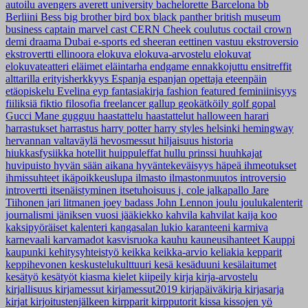
autoilu
avengers
averett university
bachelorette
Barcelona
bb
Berliini
Bess
big brother
bird box
black panther
british museum
business
captain marvel
cast
CERN
Cheek
coulutus coctail
crown
demi
draama
Dubai
e-sports
ed sheeran
eettinen vastuu
ekstroversio
ekstrovertti
ellinoora
elokuva
elokuva-arvostelu
elokuvat
elokuvateatteri
eläimet
eläintarha
endgame
ennakkojuttu
ensitreffit
alttarilla
erityisherkkyys
Espanja
espanjan opettaja
eteenpäin
etäopiskelu
Evelina
eyp
fantasiakirja
fashion
featured
feminiinisyys
fiiliksiä
fiktio
filosofia
freelancer
gallup
geokätköily
golf
gopal
Gucci Mane
gugguu
haastattelu
haastattelut
halloween
harari
harrastukset
harrastus
harry potter
harry styles
helsinki
hemingway
hervannan valtaväylä
hevosmessut
hiljaisuus
historia
hiukkasfysiikka
hotellit
huippuleffat
hullu prinssi
huuhkajat
huvipuisto
hyvän sään aikana
hyväntekeväisyys
häpeä
ihmeotukset
ihmissuhteet
ikäpoikkeuslupa
ilmasto
ilmastonmuutos
introversio
introvertti
itsenäistyminen
itsetuhoisuus
j. cole
jalkapallo
Jare
Tiihonen
jari litmanen
joey badass
John Lennon
joulu
joulukalenterit
journalismi
jäniksen vuosi
jääkiekko
kahvila
kahvilat
kaija koo
kaksipyöräiset
kalenteri
kangasalan lukio
karanteeni
karmiva
karnevaali
karvamadot
kasvisruoka
kauhu
kauneusihanteet
Kauppi
kaupunki
kehitysyhteistyö
keikka
keikka-arvio
keliakia
kepparit
keppihevonen
keskustelukulttuuri
kesä
kesäduuni
kesälaitumet
kesätyö
kesätyöt
kiasma
kielet
kiipeily
kirja
kirja-arvostelu
kirjallisuus
kirjamessut
kirjamessut2019
kirjapäiväkirja
kirjasarja
kirjat
kirjoitustenjälkeen
kirpparit
kirpputorit
kissa
kissojen yö