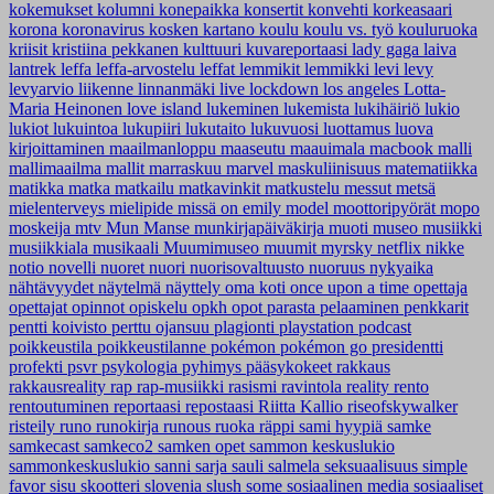
kokemukset
kolumni
konepaikka
konsertit
konvehti
korkeasaari
korona
koronavirus
kosken kartano
koulu
koulu vs. työ
kouluruoka
kriisit
kristiina pekkanen
kulttuuri
kuvareportaasi
lady gaga
laiva
lantrek
leffa
leffa-arvostelu
leffat
lemmikit
lemmikki
levi
levy
levyarvio
liikenne
linnanmäki
live
lockdown
los angeles
Lotta-
Maria Heinonen
love island
lukeminen
lukemista
lukihäiriö
lukio
lukiot
lukuintoa
lukupiiri
lukutaito
lukuvuosi
luottamus
luova
kirjoittaminen
maailmanloppu
maaseutu
maauimala
macbook
malli
mallimaailma
mallit
marraskuu
marvel
maskuliinisuus
matematiikka
matikka
matka
matkailu
matkavinkit
matkustelu
messut
metsä
mielenterveys
mielipide
missä on emily
model
moottoripyörät
mopo
moskeija
mtv
Mun Manse
munkirjapäiväkirja
muoti
museo
musiikki
musiikkiala
musikaali
Muumimuseo
muumit
myrsky
netflix
nikke
notio
novelli
nuoret
nuori
nuorisovaltuusto
nuoruus
nykyaika
nähtävyydet
näytelmä
näyttely
oma koti
once upon a time
opettaja
opettajat
opinnot
opiskelu
opkh
opot
parasta
pelaaminen
penkkarit
pentti koivisto
perttu ojansuu
plagionti
playstation
podcast
poikkeustila
poikkeustilanne
pokémon
pokémon go
presidentti
profekti
psvr
psykologia
pyhimys
pääsykokeet
rakkaus
rakkausreality
rap
rap-musiikki
rasismi
ravintola
reality
rento
rentoutuminen
reportaasi
repostaasi
Riitta Kallio
riseofskywalker
risteily
runo
runokirja
runous
ruoka
räppi
sami hyypiä
samke
samkecast
samkeco2
samken opet
sammon keskuslukio
sammonkeskuslukio
sanni
sarja
sauli salmela
seksuaalisuus
simple
favor
sisu
skootteri
slovenia
slush
some
sosiaalinen media
sosiaaliset