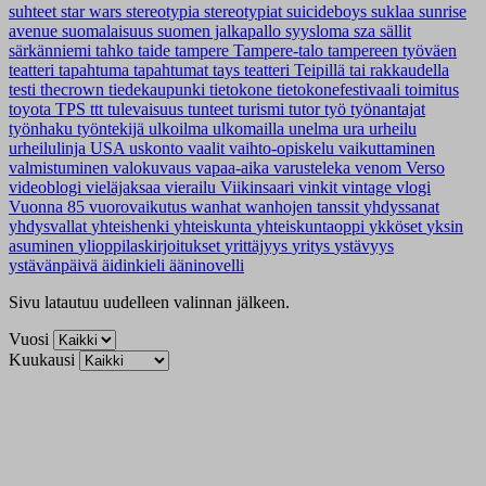
suhteet
star wars
stereotypia
stereotypiat
suicideboys
suklaa
sunrise
avenue
suomalaisuus
suomen jalkapallo
syysloma
sza
sällit
särkänniemi
tahko
taide
tampere
Tampere-talo
tampereen työväen
teatteri
tapahtuma
tapahtumat
tays
teatteri
Teipillä tai rakkaudella
testi
thecrown
tiedekaupunki
tietokone
tietokonefestivaali
toimitus
toyota
TPS
ttt
tulevaisuus
tunteet
turismi
tutor
työ
työnantajat
työnhaku
työntekijä
ulkoilma
ulkomailla
unelma
ura
urheilu
urheilulinja
USA
uskonto
vaalit
vaihto-opiskelu
vaikuttaminen
valmistuminen
valokuvaus
vapaa-aika
varusteleka
venom
Verso
videoblogi
vieläjaksaa
vierailu
Viikinsaari
vinkit
vintage
vlogi
Vuonna 85
vuorovaikutus
wanhat
wanhojen tanssit
yhdyssanat
yhdysvallat
yhteishenki
yhteiskunta
yhteiskuntaoppi
ykköset
yksin
asuminen
ylioppilaskirjoitukset
yrittäjyys
yritys
ystävyys
ystävänpäivä
äidinkieli
ääninovelli
Sivu latautuu uudelleen valinnan jälkeen.
Vuosi
Kuukausi