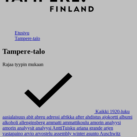
Etusivu
Tampere-talo
Tampere-talo
Rajaa tyypin mukaan
Kaikki
1920-luku
aasialaisuus
abit
abreu
adressi
afrikka
after
ahdistus
ajokortti
albumi
alkoholi
allenginsberg
ammatti
ammattikoulu
amorin analyysi
amorin analyysit
analyysi
AnttiTuisku
ariana grande
arjen
vastapaino
arvio
arvostelu
assembly winter
asunto
Auschwitz