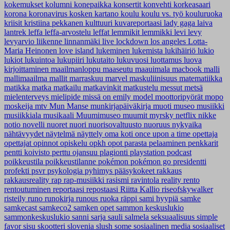
kokemukset
kolumni
konepaikka
konsertit
konvehti
korkeasaari
korona
koronavirus
kosken kartano
koulu
koulu vs. työ
kouluruoka
kriisit
kristiina pekkanen
kulttuuri
kuvareportaasi
lady gaga
laiva
lantrek
leffa
leffa-arvostelu
leffat
lemmikit
lemmikki
levi
levy
levyarvio
liikenne
linnanmäki
live
lockdown
los angeles
Lotta-
Maria Heinonen
love island
lukeminen
lukemista
lukihäiriö
lukio
lukiot
lukuintoa
lukupiiri
lukutaito
lukuvuosi
luottamus
luova
kirjoittaminen
maailmanloppu
maaseutu
maauimala
macbook
malli
mallimaailma
mallit
marraskuu
marvel
maskuliinisuus
matematiikka
matikka
matka
matkailu
matkavinkit
matkustelu
messut
metsä
mielenterveys
mielipide
missä on emily
model
moottoripyörät
mopo
moskeija
mtv
Mun Manse
munkirjapäiväkirja
muoti
museo
musiikki
musiikkiala
musikaali
Muumimuseo
muumit
myrsky
netflix
nikke
notio
novelli
nuoret
nuori
nuorisovaltuusto
nuoruus
nykyaika
nähtävyydet
näytelmä
näyttely
oma koti
once upon a time
opettaja
opettajat
opinnot
opiskelu
opkh
opot
parasta
pelaaminen
penkkarit
pentti koivisto
perttu ojansuu
plagionti
playstation
podcast
poikkeustila
poikkeustilanne
pokémon
pokémon go
presidentti
profekti
psvr
psykologia
pyhimys
pääsykokeet
rakkaus
rakkausreality
rap
rap-musiikki
rasismi
ravintola
reality
rento
rentoutuminen
reportaasi
repostaasi
Riitta Kallio
riseofskywalker
risteily
runo
runokirja
runous
ruoka
räppi
sami hyypiä
samke
samkecast
samkeco2
samken opet
sammon keskuslukio
sammonkeskuslukio
sanni
sarja
sauli salmela
seksuaalisuus
simple
favor
sisu
skootteri
slovenia
slush
some
sosiaalinen media
sosiaaliset