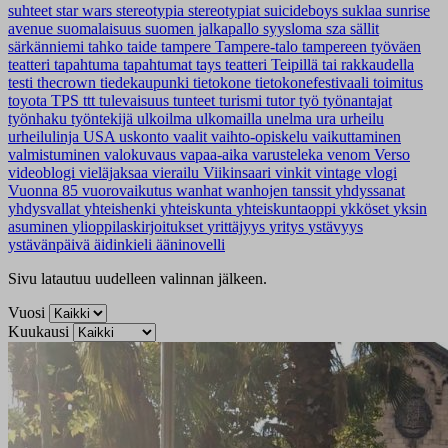
suhteet
star wars
stereotypia
stereotypiat
suicideboys
suklaa
sunrise
avenue
suomalaisuus
suomen jalkapallo
syysloma
sza
sällit
särkänniemi
tahko
taide
tampere
Tampere-talo
tampereen työväen
teatteri
tapahtuma
tapahtumat
tays
teatteri
Teipillä tai rakkaudella
testi
thecrown
tiedekaupunki
tietokone
tietokonefestivaali
toimitus
toyota
TPS
ttt
tulevaisuus
tunteet
turismi
tutor
työ
työnantajat
työnhaku
työntekijä
ulkoilma
ulkomailla
unelma
ura
urheilu
urheilulinja
USA
uskonto
vaalit
vaihto-opiskelu
vaikuttaminen
valmistuminen
valokuvaus
vapaa-aika
varusteleka
venom
Verso
videoblogi
vieläjaksaa
vierailu
Viikinsaari
vinkit
vintage
vlogi
Vuonna 85
vuorovaikutus
wanhat
wanhojen tanssit
yhdyssanat
yhdysvallat
yhteishenki
yhteiskunta
yhteiskuntaoppi
ykköset
yksin
asuminen
ylioppilaskirjoitukset
yrittäjyys
yritys
ystävyys
ystävänpäivä
äidinkieli
ääninovelli
Sivu latautuu uudelleen valinnan jälkeen.
Vuosi
Kuukausi