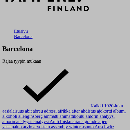
Etusivu
Barcelona
Barcelona
Rajaa tyypin mukaan
Kaikki
1920-luku
aasialaisuus
abit
abreu
adressi
afrikka
after
ahdistus
ajokortti
albumi
alkoholi
allenginsberg
ammatti
ammattikoulu
amorin analyysi
amorin analyysit
analyysi
AnttiTuisku
ariana grande
arjen
vastapaino
arvio
arvostelu
assembly winter
asunto
Auschwitz