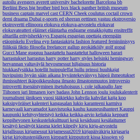
autoilu
avengers
averett university
bachelorette
Barcelona
bb
Berliini
Bess
big brother
bird box
black panther
british museum
business
captain marvel
cast
CERN
Cheek
coulutus coctail
crown
demi
draama
Dubai
e-sports
ed sheeran
eettinen vastuu
ekstroversio
ekstrovertti
ellinoora
elokuva
elokuva-arvostelu
elokuvat
elokuvateatteri
eläimet
eläintarha
endgame
ennakkojuttu
ensitreffit
alttarilla
erityisherkkyys
Espanja
espanjan opettaja
eteenpäin
etäopiskelu
Evelina
eyp
fantasiakirja
fashion
featured
feminiinisyys
fiiliksiä
fiktio
filosofia
freelancer
gallup
geokätköily
golf
gopal
Gucci Mane
gugguu
haastattelu
haastattelut
halloween
harari
harrastukset
harrastus
harry potter
harry styles
helsinki
hemingway
hervannan valtaväylä
hevosmessut
hiljaisuus
historia
hiukkasfysiikka
hotellit
huippuleffat
hullu prinssi
huuhkajat
huvipuisto
hyvän sään aikana
hyväntekeväisyys
häpeä
ihmeotukset
ihmissuhteet
ikäpoikkeuslupa
ilmasto
ilmastonmuutos
introversio
introvertti
itsenäistyminen
itsetuhoisuus
j. cole
jalkapallo
Jare
Tiihonen
jari litmanen
joey badass
John Lennon
joulu
joulukalenterit
journalismi
jäniksen vuosi
jääkiekko
kahvila
kahvilat
kaija koo
kaksipyöräiset
kalenteri
kangasalan lukio
karanteeni
karmiva
karnevaali
karvamadot
kasvisruoka
kauhu
kauneusihanteet
Kauppi
kaupunki
kehitysyhteistyö
keikka
keikka-arvio
keliakia
kepparit
keppihevonen
keskustelukulttuuri
kesä
kesäduuni
kesälaitumet
kesätyö
kesätyöt
kiasma
kielet
kiipeily
kirja
kirja-arvostelu
kirjallisuus
kirjamessut
kirjamessut2019
kirjapäiväkirja
kirjasarja
kirjat
kirjoitustenjälkeen
kirpparit
kirpputorit
kissa
kissojen yö