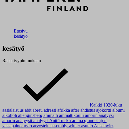
Etusivu
kesätyö
kesätyö
Rajaa tyypin mukaan
Kaikki
1920-luku
aasialaisuus
abit
abreu
adressi
afrikka
after
ahdistus
ajokortti
albumi
alkoholi
allenginsberg
ammatti
ammattikoulu
amorin analyysi
amorin analyysit
analyysi
AnttiTuisku
ariana grande
arjen
vastapaino
arvio
arvostelu
assembly winter
asunto
Auschwitz