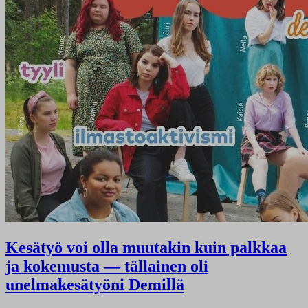
Kesätyö voi olla muutakin kuin palkkaa
ja kokemusta — tällainen oli
unelmakesätyöni Demillä