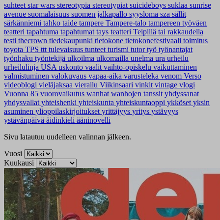
suhteet
star wars
stereotypia
stereotypiat
suicideboys
suklaa
sunrise
avenue
suomalaisuus
suomen jalkapallo
syysloma
sza
sällit
särkänniemi
tahko
taide
tampere
Tampere-talo
tampereen työväen
teatteri
tapahtuma
tapahtumat
tays
teatteri
Teipillä tai rakkaudella
testi
thecrown
tiedekaupunki
tietokone
tietokonefestivaali
toimitus
toyota
TPS
ttt
tulevaisuus
tunteet
turismi
tutor
työ
työnantajat
työnhaku
työntekijä
ulkoilma
ulkomailla
unelma
ura
urheilu
urheilulinja
USA
uskonto
vaalit
vaihto-opiskelu
vaikuttaminen
valmistuminen
valokuvaus
vapaa-aika
varusteleka
venom
Verso
videoblogi
vieläjaksaa
vierailu
Viikinsaari
vinkit
vintage
vlogi
Vuonna 85
vuorovaikutus
wanhat
wanhojen tanssit
yhdyssanat
yhdysvallat
yhteishenki
yhteiskunta
yhteiskuntaoppi
ykköset
yksin
asuminen
ylioppilaskirjoitukset
yrittäjyys
yritys
ystävyys
ystävänpäivä
äidinkieli
ääninovelli
Sivu latautuu uudelleen valinnan jälkeen.
Vuosi
Kuukausi