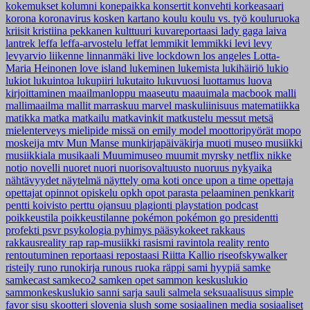
kokemukset
kolumni
konepaikka
konsertit
konvehti
korkeasaari
korona
koronavirus
kosken kartano
koulu
koulu vs. työ
kouluruoka
kriisit
kristiina pekkanen
kulttuuri
kuvareportaasi
lady gaga
laiva
lantrek
leffa
leffa-arvostelu
leffat
lemmikit
lemmikki
levi
levy
levyarvio
liikenne
linnanmäki
live
lockdown
los angeles
Lotta-
Maria Heinonen
love island
lukeminen
lukemista
lukihäiriö
lukio
lukiot
lukuintoa
lukupiiri
lukutaito
lukuvuosi
luottamus
luova
kirjoittaminen
maailmanloppu
maaseutu
maauimala
macbook
malli
mallimaailma
mallit
marraskuu
marvel
maskuliinisuus
matematiikka
matikka
matka
matkailu
matkavinkit
matkustelu
messut
metsä
mielenterveys
mielipide
missä on emily
model
moottoripyörät
mopo
moskeija
mtv
Mun Manse
munkirjapäiväkirja
muoti
museo
musiikki
musiikkiala
musikaali
Muumimuseo
muumit
myrsky
netflix
nikke
notio
novelli
nuoret
nuori
nuorisovaltuusto
nuoruus
nykyaika
nähtävyydet
näytelmä
näyttely
oma koti
once upon a time
opettaja
opettajat
opinnot
opiskelu
opkh
opot
parasta
pelaaminen
penkkarit
pentti koivisto
perttu ojansuu
plagionti
playstation
podcast
poikkeustila
poikkeustilanne
pokémon
pokémon go
presidentti
profekti
psvr
psykologia
pyhimys
pääsykokeet
rakkaus
rakkausreality
rap
rap-musiikki
rasismi
ravintola
reality
rento
rentoutuminen
reportaasi
repostaasi
Riitta Kallio
riseofskywalker
risteily
runo
runokirja
runous
ruoka
räppi
sami hyypiä
samke
samkecast
samkeco2
samken opet
sammon keskuslukio
sammonkeskuslukio
sanni
sarja
sauli salmela
seksuaalisuus
simple
favor
sisu
skootteri
slovenia
slush
some
sosiaalinen media
sosiaaliset