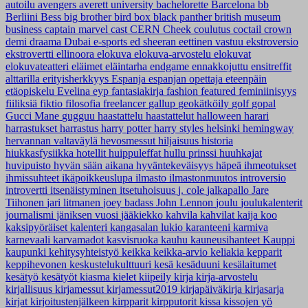
autoilu
avengers
averett university
bachelorette
Barcelona
bb
Berliini
Bess
big brother
bird box
black panther
british museum
business
captain marvel
cast
CERN
Cheek
coulutus coctail
crown
demi
draama
Dubai
e-sports
ed sheeran
eettinen vastuu
ekstroversio
ekstrovertti
ellinoora
elokuva
elokuva-arvostelu
elokuvat
elokuvateatteri
eläimet
eläintarha
endgame
ennakkojuttu
ensitreffit
alttarilla
erityisherkkyys
Espanja
espanjan opettaja
eteenpäin
etäopiskelu
Evelina
eyp
fantasiakirja
fashion
featured
feminiinisyys
fiiliksiä
fiktio
filosofia
freelancer
gallup
geokätköily
golf
gopal
Gucci Mane
gugguu
haastattelu
haastattelut
halloween
harari
harrastukset
harrastus
harry potter
harry styles
helsinki
hemingway
hervannan valtaväylä
hevosmessut
hiljaisuus
historia
hiukkasfysiikka
hotellit
huippuleffat
hullu prinssi
huuhkajat
huvipuisto
hyvän sään aikana
hyväntekeväisyys
häpeä
ihmeotukset
ihmissuhteet
ikäpoikkeuslupa
ilmasto
ilmastonmuutos
introversio
introvertti
itsenäistyminen
itsetuhoisuus
j. cole
jalkapallo
Jare
Tiihonen
jari litmanen
joey badass
John Lennon
joulu
joulukalenterit
journalismi
jäniksen vuosi
jääkiekko
kahvila
kahvilat
kaija koo
kaksipyöräiset
kalenteri
kangasalan lukio
karanteeni
karmiva
karnevaali
karvamadot
kasvisruoka
kauhu
kauneusihanteet
Kauppi
kaupunki
kehitysyhteistyö
keikka
keikka-arvio
keliakia
kepparit
keppihevonen
keskustelukulttuuri
kesä
kesäduuni
kesälaitumet
kesätyö
kesätyöt
kiasma
kielet
kiipeily
kirja
kirja-arvostelu
kirjallisuus
kirjamessut
kirjamessut2019
kirjapäiväkirja
kirjasarja
kirjat
kirjoitustenjälkeen
kirpparit
kirpputorit
kissa
kissojen yö