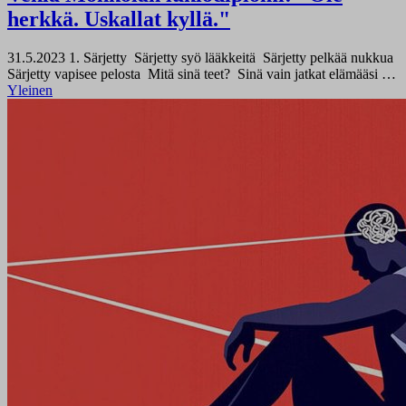
herkkä. Uskallat kyllä."
31.5.2023
1. Särjetty Särjetty syö lääkkeitä Särjetty pelkää nukkua
Särjetty vapisee pelosta Mitä sinä teet? Sinä vain jatkat elämääsi …
Yleinen