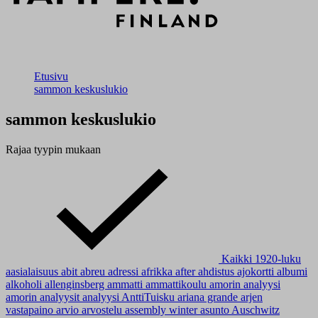
Etusivu
sammon keskuslukio
sammon keskuslukio
Rajaa tyypin mukaan
Kaikki
1920-luku
aasialaisuus
abit
abreu
adressi
afrikka
after
ahdistus
ajokortti
albumi
alkoholi
allenginsberg
ammatti
ammattikoulu
amorin analyysi
amorin analyysit
analyysi
AnttiTuisku
ariana grande
arjen
vastapaino
arvio
arvostelu
assembly winter
asunto
Auschwitz