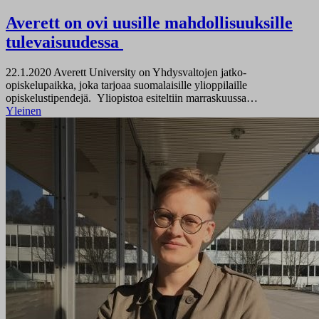
Averett on ovi uusille mahdollisuuksille
tulevaisuudessa
22.1.2020
Averett University on Yhdysvaltojen jatko-
opiskelupaikka, joka tarjoaa suomalaisille ylioppilaille
opiskelustipendejä. Yliopistoa esiteltiin marraskuussa…
Yleinen