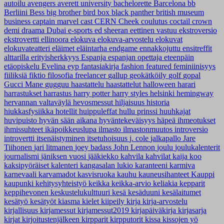
autoilu
avengers
averett university
bachelorette
Barcelona
bb
Berliini
Bess
big brother
bird box
black panther
british museum
business
captain marvel
cast
CERN
Cheek
coulutus coctail
crown
demi
draama
Dubai
e-sports
ed sheeran
eettinen vastuu
ekstroversio
ekstrovertti
ellinoora
elokuva
elokuva-arvostelu
elokuvat
elokuvateatteri
eläimet
eläintarha
endgame
ennakkojuttu
ensitreffit
alttarilla
erityisherkkyys
Espanja
espanjan opettaja
eteenpäin
etäopiskelu
Evelina
eyp
fantasiakirja
fashion
featured
feminiinisyys
fiiliksiä
fiktio
filosofia
freelancer
gallup
geokätköily
golf
gopal
Gucci Mane
gugguu
haastattelu
haastattelut
halloween
harari
harrastukset
harrastus
harry potter
harry styles
helsinki
hemingway
hervannan valtaväylä
hevosmessut
hiljaisuus
historia
hiukkasfysiikka
hotellit
huippuleffat
hullu prinssi
huuhkajat
huvipuisto
hyvän sään aikana
hyväntekeväisyys
häpeä
ihmeotukset
ihmissuhteet
ikäpoikkeuslupa
ilmasto
ilmastonmuutos
introversio
introvertti
itsenäistyminen
itsetuhoisuus
j. cole
jalkapallo
Jare
Tiihonen
jari litmanen
joey badass
John Lennon
joulu
joulukalenterit
journalismi
jäniksen vuosi
jääkiekko
kahvila
kahvilat
kaija koo
kaksipyöräiset
kalenteri
kangasalan lukio
karanteeni
karmiva
karnevaali
karvamadot
kasvisruoka
kauhu
kauneusihanteet
Kauppi
kaupunki
kehitysyhteistyö
keikka
keikka-arvio
keliakia
kepparit
keppihevonen
keskustelukulttuuri
kesä
kesäduuni
kesälaitumet
kesätyö
kesätyöt
kiasma
kielet
kiipeily
kirja
kirja-arvostelu
kirjallisuus
kirjamessut
kirjamessut2019
kirjapäiväkirja
kirjasarja
kirjat
kirjoitustenjälkeen
kirpparit
kirpputorit
kissa
kissojen yö