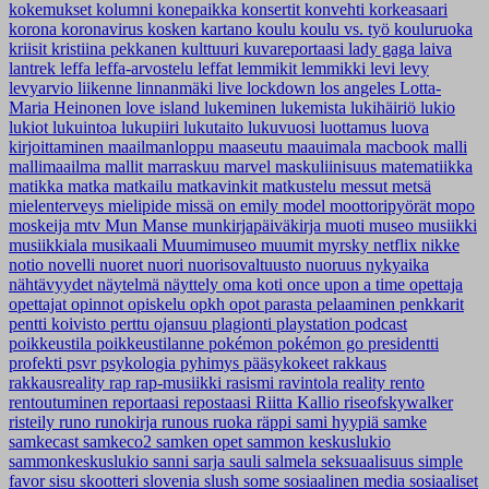
kokemukset
kolumni
konepaikka
konsertit
konvehti
korkeasaari
korona
koronavirus
kosken kartano
koulu
koulu vs. työ
kouluruoka
kriisit
kristiina pekkanen
kulttuuri
kuvareportaasi
lady gaga
laiva
lantrek
leffa
leffa-arvostelu
leffat
lemmikit
lemmikki
levi
levy
levyarvio
liikenne
linnanmäki
live
lockdown
los angeles
Lotta-
Maria Heinonen
love island
lukeminen
lukemista
lukihäiriö
lukio
lukiot
lukuintoa
lukupiiri
lukutaito
lukuvuosi
luottamus
luova
kirjoittaminen
maailmanloppu
maaseutu
maauimala
macbook
malli
mallimaailma
mallit
marraskuu
marvel
maskuliinisuus
matematiikka
matikka
matka
matkailu
matkavinkit
matkustelu
messut
metsä
mielenterveys
mielipide
missä on emily
model
moottoripyörät
mopo
moskeija
mtv
Mun Manse
munkirjapäiväkirja
muoti
museo
musiikki
musiikkiala
musikaali
Muumimuseo
muumit
myrsky
netflix
nikke
notio
novelli
nuoret
nuori
nuorisovaltuusto
nuoruus
nykyaika
nähtävyydet
näytelmä
näyttely
oma koti
once upon a time
opettaja
opettajat
opinnot
opiskelu
opkh
opot
parasta
pelaaminen
penkkarit
pentti koivisto
perttu ojansuu
plagionti
playstation
podcast
poikkeustila
poikkeustilanne
pokémon
pokémon go
presidentti
profekti
psvr
psykologia
pyhimys
pääsykokeet
rakkaus
rakkausreality
rap
rap-musiikki
rasismi
ravintola
reality
rento
rentoutuminen
reportaasi
repostaasi
Riitta Kallio
riseofskywalker
risteily
runo
runokirja
runous
ruoka
räppi
sami hyypiä
samke
samkecast
samkeco2
samken opet
sammon keskuslukio
sammonkeskuslukio
sanni
sarja
sauli salmela
seksuaalisuus
simple
favor
sisu
skootteri
slovenia
slush
some
sosiaalinen media
sosiaaliset