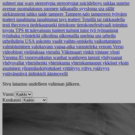
suhteet
star wars
stereotypia
stereotypiat
suicideboys
suklaa
sunrise
avenue
suomalaisuus
suomen jalkapallo
syysloma
sza
sällit
särkänniemi
tahko
taide
tampere
Tampere-talo
tampereen työväen
teatteri
tapahtuma
tapahtumat
tays
teatteri
Teipillä tai rakkaudella
testi
thecrown
tiedekaupunki
tietokone
tietokonefestivaali
toimitus
toyota
TPS
ttt
tulevaisuus
tunteet
turismi
tutor
työ
työnantajat
työnhaku
työntekijä
ulkoilma
ulkomailla
unelma
ura
urheilu
urheilulinja
USA
uskonto
vaalit
vaihto-opiskelu
vaikuttaminen
valmistuminen
valokuvaus
vapaa-aika
varusteleka
venom
Verso
videoblogi
vieläjaksaa
vierailu
Viikinsaari
vinkit
vintage
vlogi
Vuonna 85
vuorovaikutus
wanhat
wanhojen tanssit
yhdyssanat
yhdysvallat
yhteishenki
yhteiskunta
yhteiskuntaoppi
ykköset
yksin
asuminen
ylioppilaskirjoitukset
yrittäjyys
yritys
ystävyys
ystävänpäivä
äidinkieli
ääninovelli
Sivu latautuu uudelleen valinnan jälkeen.
Vuosi
Kuukausi