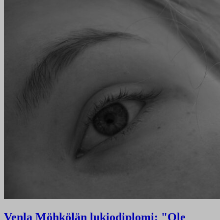
Venla Möhkölän lukiodiplomi: "Ole