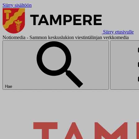
Siirry sisältöön
Siirry etusivulle
Notiomedia - Sammon keskuslukion viestintälinjan verkkomedia
Hae