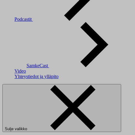
Podcastit
SamkeCast
Video
Yhteystiedot ja ylläpito
Sulje valikko