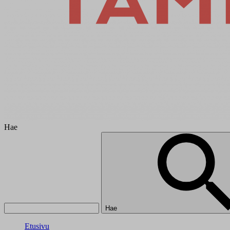
Hae
Hae
Etusivu