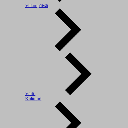
Viikonpäivät
Värit
Kulttuuri