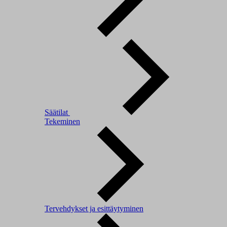
Säätilat
Tekeminen
Tervehdykset ja esittäytyminen