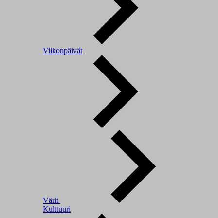
Viikonpäivät
Värit
Kulttuuri