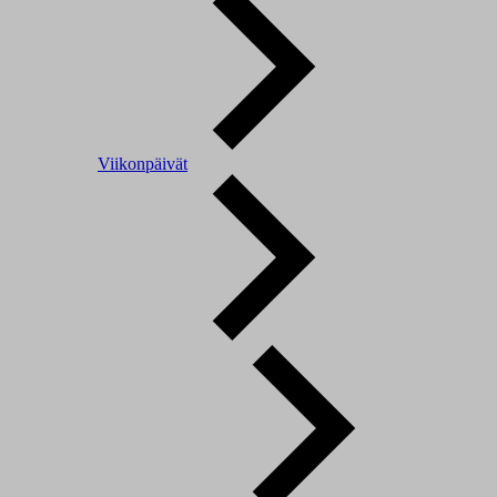
Viikonpäivät