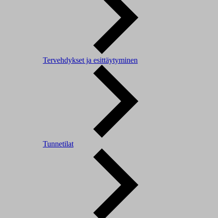
Tervehdykset ja esittäytyminen
Tunnetilat