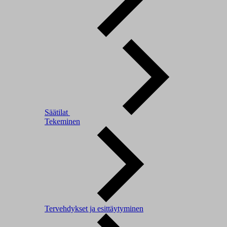
Säätilat
Tekeminen
Tervehdykset ja esittäytyminen