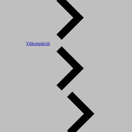
Viikonpäivät