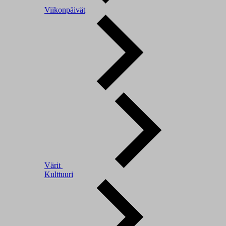
Viikonpäivät
Värit
Kulttuuri