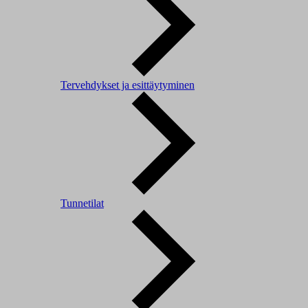
Tervehdykset ja esittäytyminen
Tunnetilat