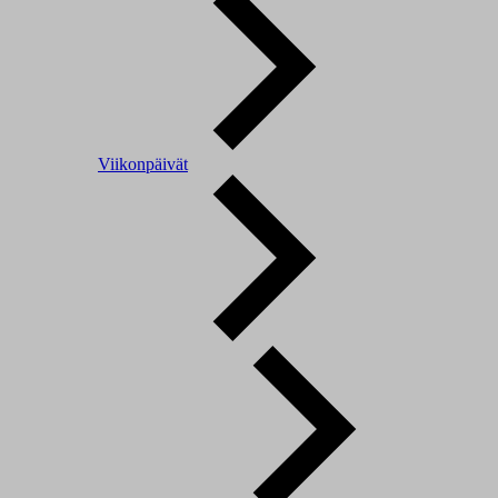
Viikonpäivät