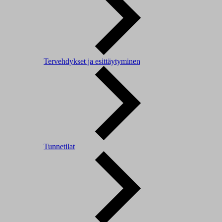
Tervehdykset ja esittäytyminen
Tunnetilat