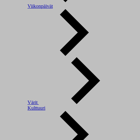
Viikonpäivät
Värit
Kulttuuri