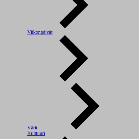
Viikonpäivät
Värit
Kulttuuri