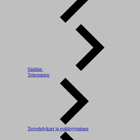
Säätilat
Tekeminen
Tervehdykset ja esittäytyminen