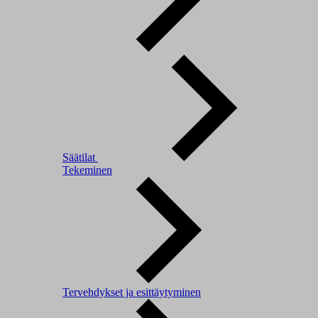
Säätilat
Tekeminen
Tervehdykset ja esittäytyminen