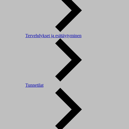
Tervehdykset ja esittäytyminen
Tunnetilat