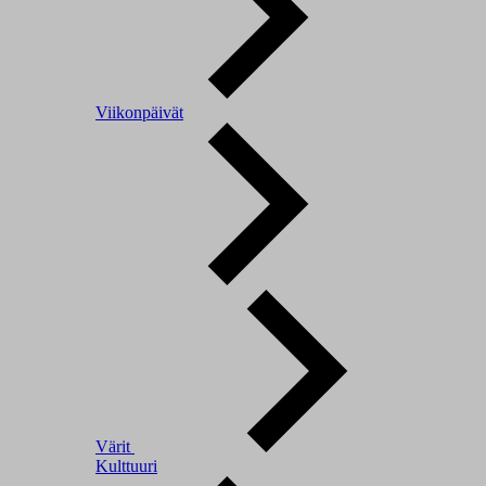
Viikonpäivät
Värit
Kulttuuri