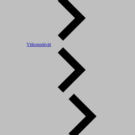
Viikonpäivät