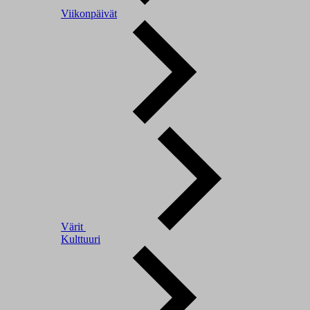
Viikonpäivät
Värit
Kulttuuri