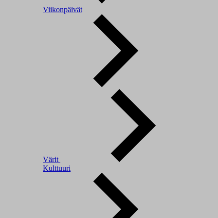
Viikonpäivät
Värit
Kulttuuri