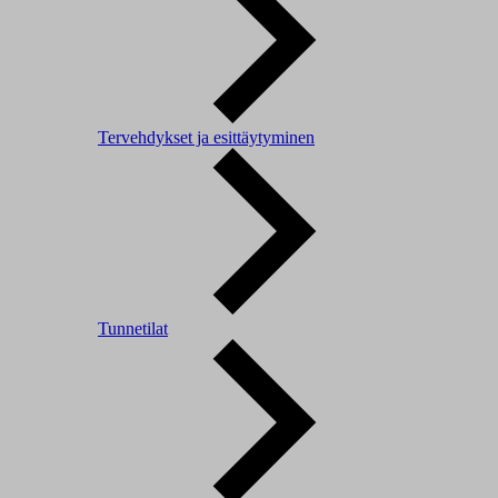
Tervehdykset ja esittäytyminen
Tunnetilat