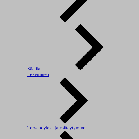
Säätilat
Tekeminen
Tervehdykset ja esittäytyminen