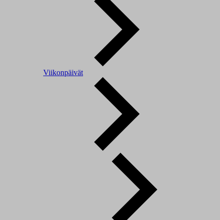
Viikonpäivät