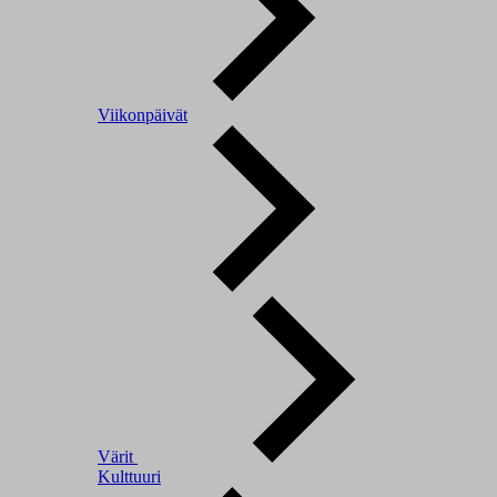
Viikonpäivät
Värit
Kulttuuri