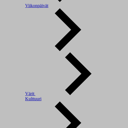
Viikonpäivät
Värit
Kulttuuri