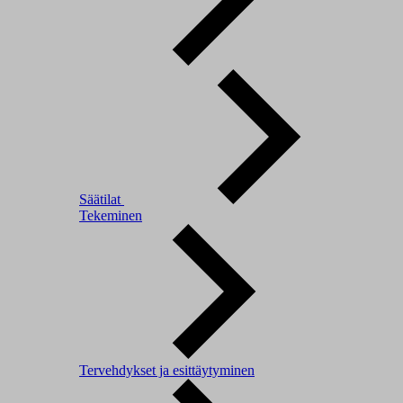
Säätilat
Tekeminen
Tervehdykset ja esittäytyminen