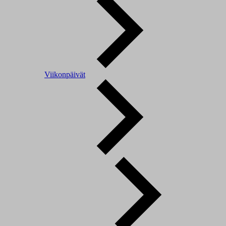
Viikonpäivät