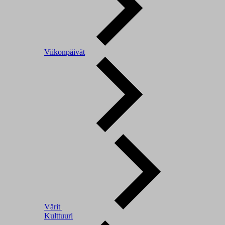
Viikonpäivät
Värit
Kulttuuri