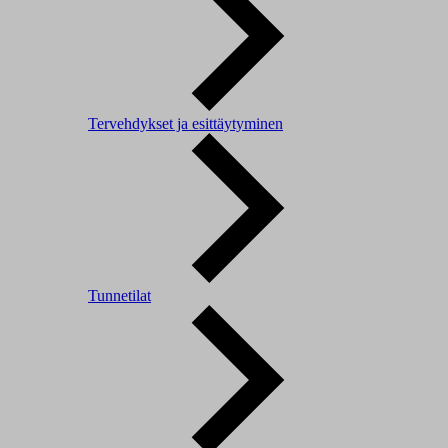
Tervehdykset ja esittäytyminen
Tunnetilat