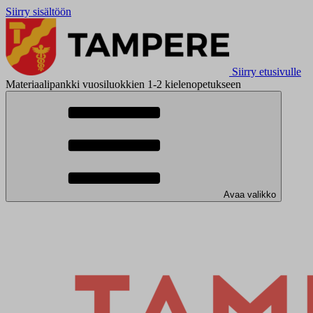
Siirry sisältöön
Siirry etusivulle
Materiaalipankki vuosiluokkien 1-2 kielenopetukseen
Avaa valikko