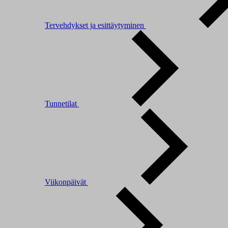
Tervehdykset ja esittäytyminen
Tunnetilat
Viikonpäivät