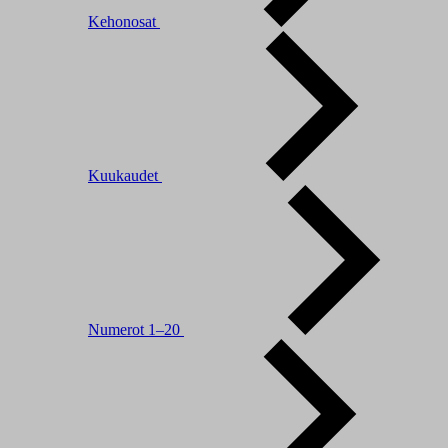
Kehonosat
Kuukaudet
Numerot 1–20