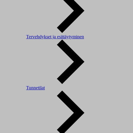
Tervehdykset ja esittäytyminen
Tunnetilat