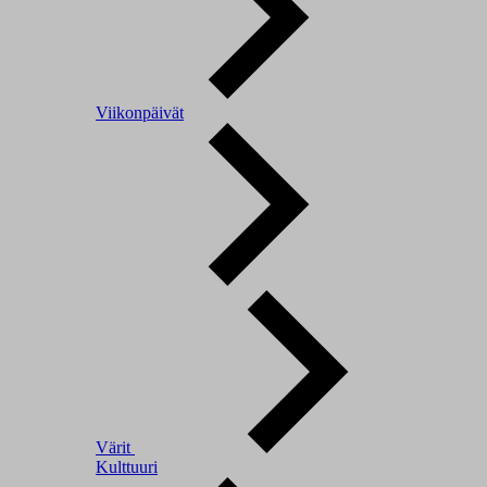
Viikonpäivät
Värit
Kulttuuri