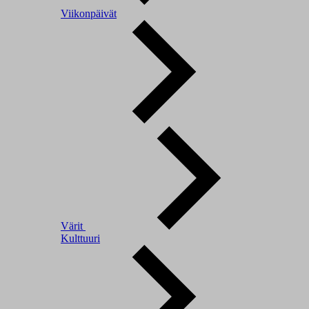
Viikonpäivät
Värit
Kulttuuri