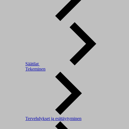
Säätilat
Tekeminen
Tervehdykset ja esittäytyminen