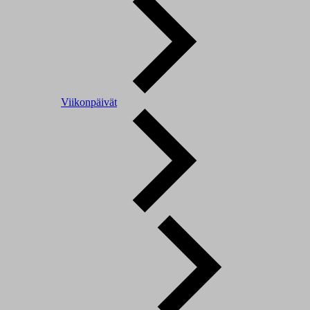
Viikonpäivät