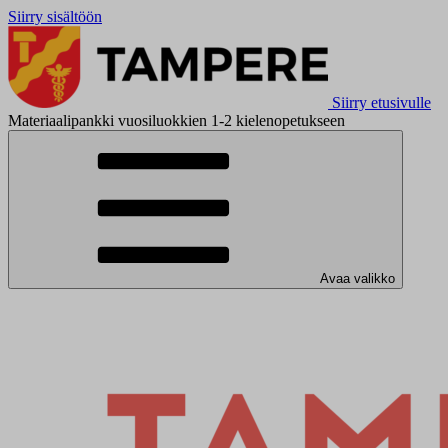
Siirry sisältöön
Siirry etusivulle
Materiaalipankki vuosiluokkien 1-2 kielenopetukseen
Avaa valikko