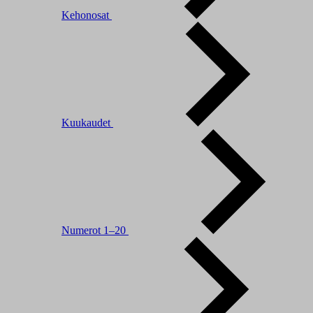
Kehonosat
Kuukaudet
Numerot 1–20