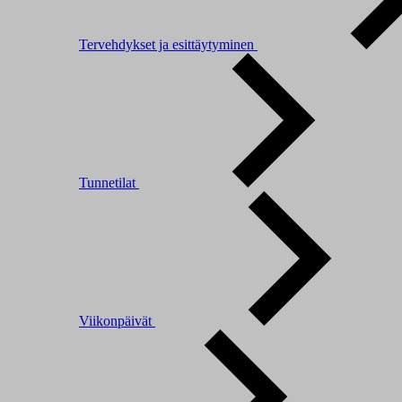
Tervehdykset ja esittäytyminen
Tunnetilat
Viikonpäivät