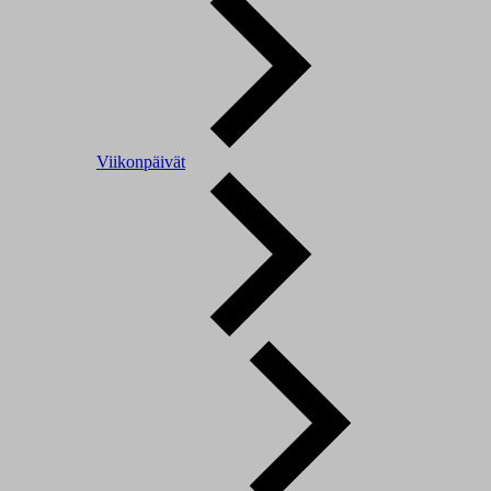
Viikonpäivät