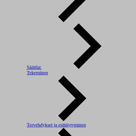
Säätilat
Tekeminen
Tervehdykset ja esittäytyminen