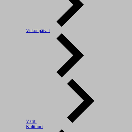
Viikonpäivät
Värit
Kulttuuri