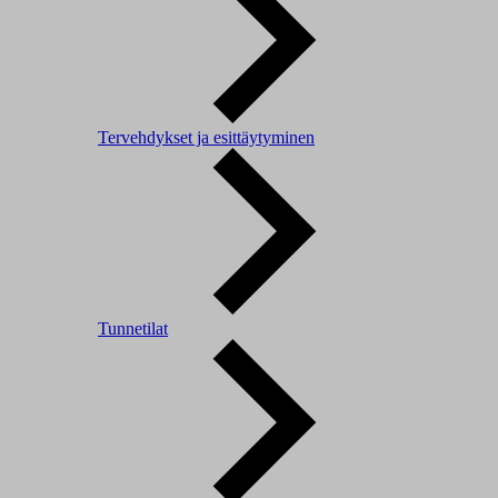
Tervehdykset ja esittäytyminen
Tunnetilat