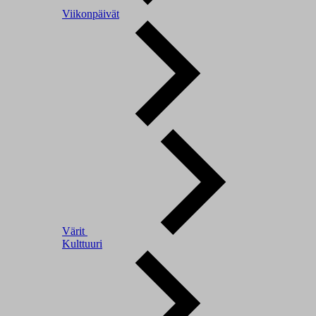
Viikonpäivät
Värit
Kulttuuri