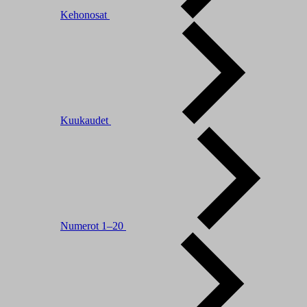
Kehonosat
Kuukaudet
Numerot 1–20