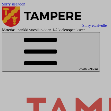
Siirry sisältöön
Siirry etusivulle
Materiaalipankki vuosiluokkien 1-2 kielenopetukseen
Avaa valikko