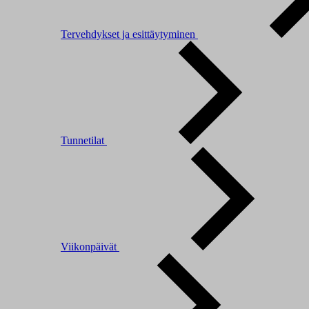
Tervehdykset ja esittäytyminen
Tunnetilat
Viikonpäivät