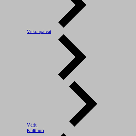
Viikonpäivät
Värit
Kulttuuri