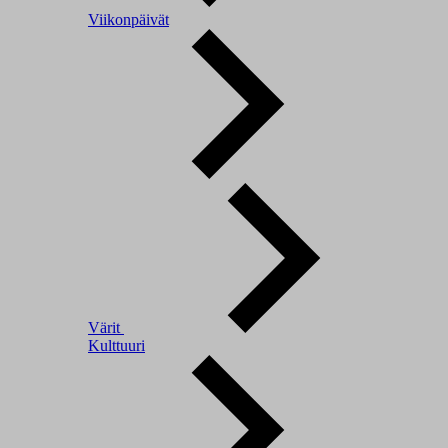
Viikonpäivät
Värit
Kulttuuri