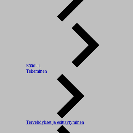
Säätilat
Tekeminen
Tervehdykset ja esittäytyminen