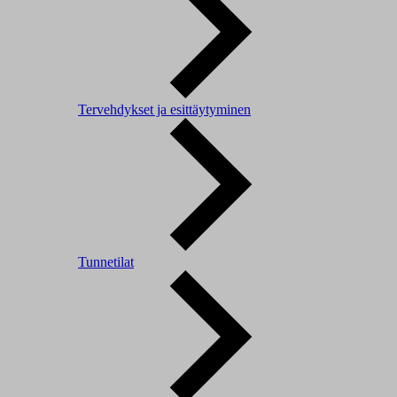
Tervehdykset ja esittäytyminen
Tunnetilat