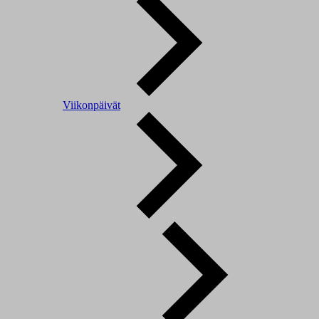
Viikonpäivät