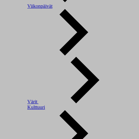
Viikonpäivät
Värit
Kulttuuri