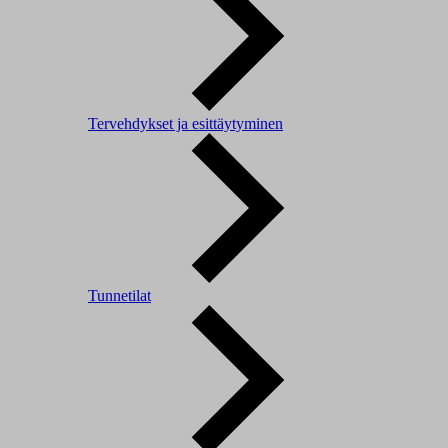
Tervehdykset ja esittäytyminen
Tunnetilat