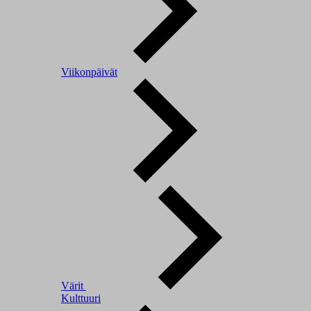
Viikonpäivät
Värit
Kulttuuri