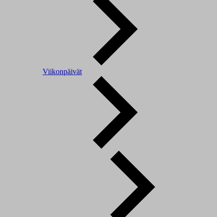
Viikonpäivät