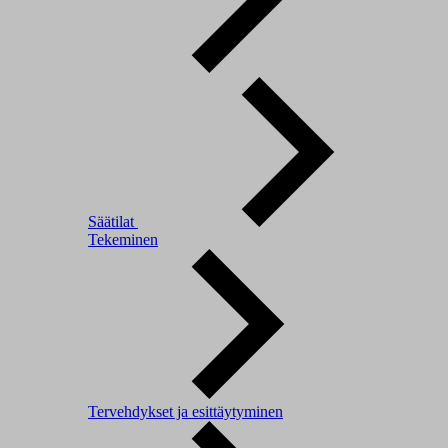
Säätilat
Tekeminen
Tervehdykset ja esittäytyminen