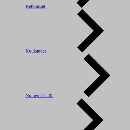
Kehonosat
Kuukaudet
Numerot 1–20