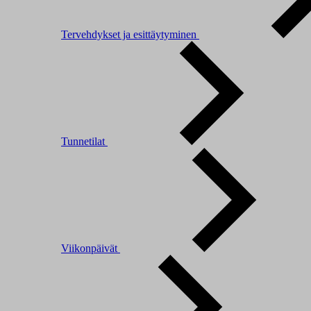
Tervehdykset ja esittäytyminen
Tunnetilat
Viikonpäivät