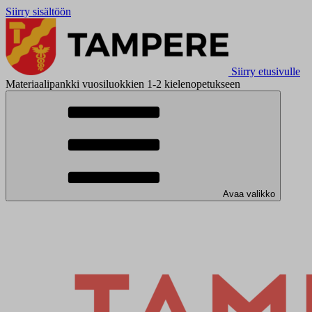
Siirry sisältöön
Siirry etusivulle
Materiaalipankki vuosiluokkien 1-2 kielenopetukseen
Avaa valikko