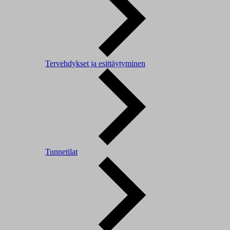
Tervehdykset ja esittäytyminen
Tunnetilat