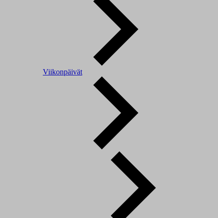
Viikonpäivät