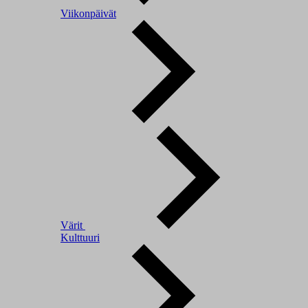
Viikonpäivät
Värit
Kulttuuri