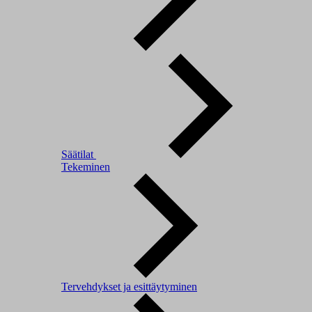
Säätilat
Tekeminen
Tervehdykset ja esittäytyminen