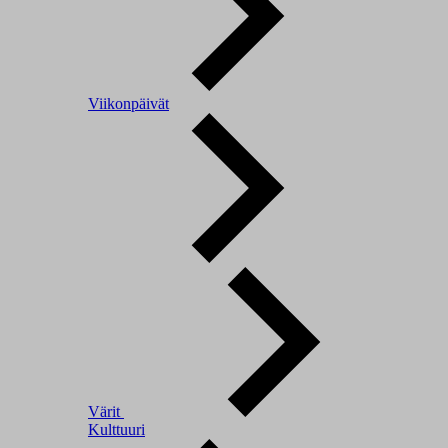
Viikonpäivät
Värit
Kulttuuri