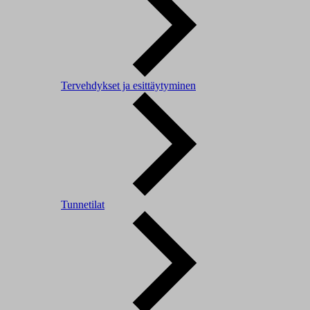
Tervehdykset ja esittäytyminen
Tunnetilat