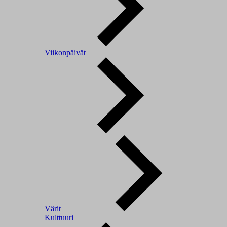
Viikonpäivät
Värit
Kulttuuri