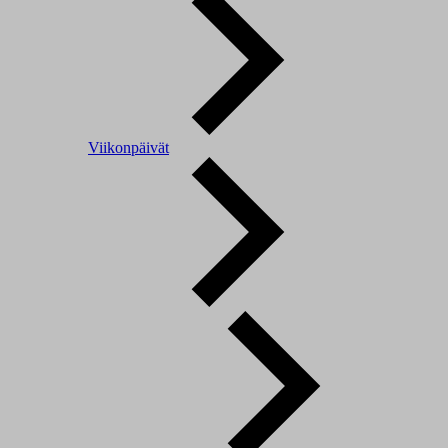
Viikonpäivät