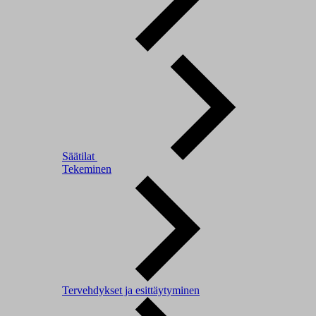
Säätilat
Tekeminen
Tervehdykset ja esittäytyminen