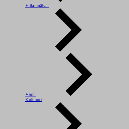
Viikonpäivät
Värit
Kulttuuri