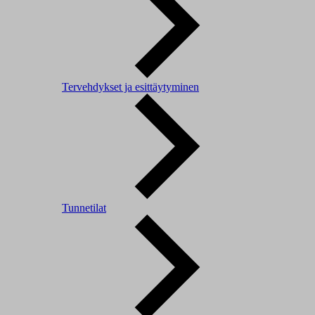
Tervehdykset ja esittäytyminen
Tunnetilat