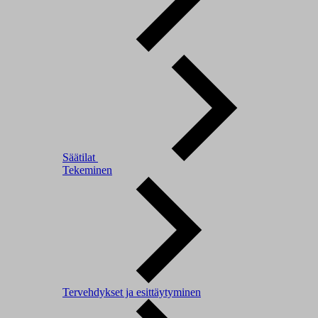
Säätilat
Tekeminen
Tervehdykset ja esittäytyminen