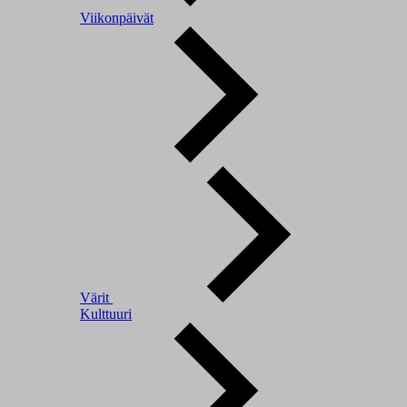
Viikonpäivät
Värit
Kulttuuri