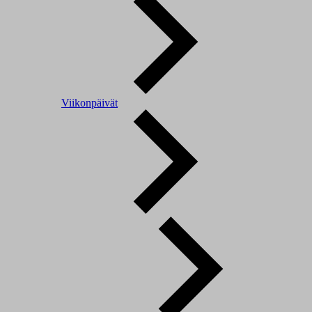
Viikonpäivät