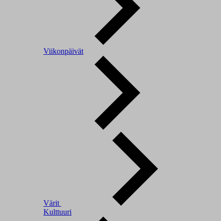
Viikonpäivät
Värit
Kulttuuri