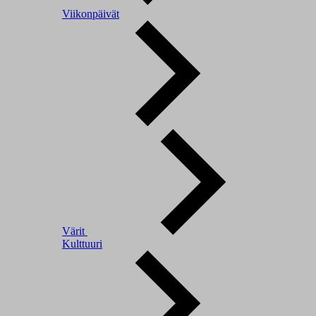
Viikonpäivät
Värit
Kulttuuri