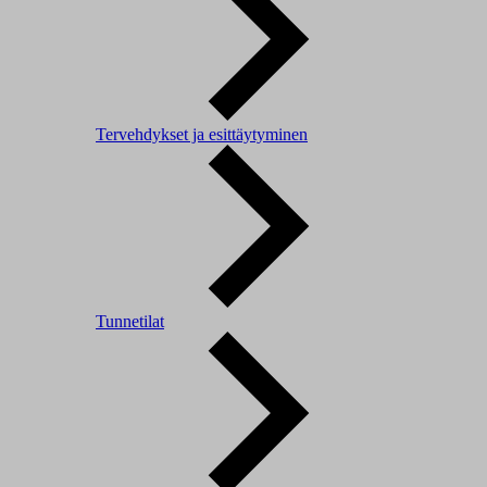
Tervehdykset ja esittäytyminen
Tunnetilat