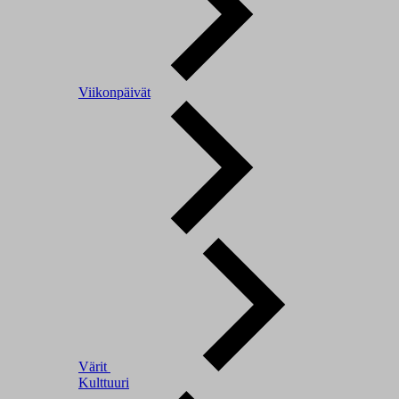
Viikonpäivät
Värit
Kulttuuri