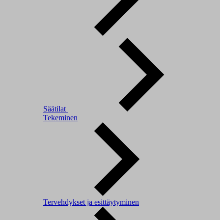
Säätilat
Tekeminen
Tervehdykset ja esittäytyminen