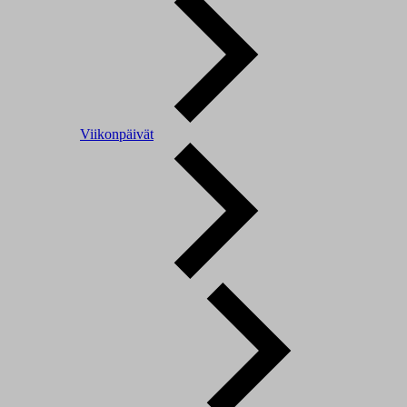
Viikonpäivät